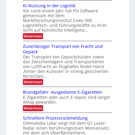
g
e
s
u
ä
KI-Nutzung in der Logistik
i
h
r
s
Vor rund einem Jahr hat PSI Software
z
e
b
ö
h
r
gemeinsam mit dem
i
a
f
e
t
Marktforschungsinstitut Civey 300
u
s
e
e
i
Logistikfach- und Führungskräfte zu ihrer
d
i
s
e
Sicht auf künstliche Intelligenz…
t
P
o
r
:
d
Weiterlesen
a
U
n
K
l
S
u
I
e
i
Zuverlässiger Transport von Fracht und
A
r
-
t
-
m
Gepäck
N
t
c
P
i
Der Transport von Gepäckstücken sowie
u
e
r
h
das Zwischenlagern und Transportieren
t
n
n
ä
L
z
m
von Luftfracht an Flughäfen findet meist
s
n
u
a
E
‚hinter den Kulissen‘ in streng gesicherten
e
e
n
n
n
Bereichen…
D
g
a
r
z
:
-
Weiterlesen
i
g
b
Z
n
e
P
u
e
d
m
Brandgefahr: Ausgediente E-Zigaretten
r
v
e
e
t
E-Zigaretten oder auch E-Vapes sind längst
e
o
r
n
Alltag geworden.
r
r
L
t
j
l
o
i
:
Weiterlesen
e
ä
g
B
e
s
i
r
k
Schnellere Prozessrückmeldung
b
s
s
a
t
Ommatidia Lidar zeigt mit dem Q1 Laser-
i
t
n
l
Radar einen berührungslosen Messansatz,
i
g
i
d
i
e
mit dem sich Oberflächenform,
k
g
o