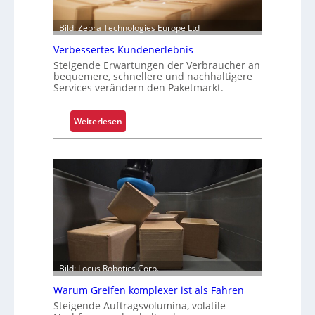
e
r
Bild: Zebra Technologies Europe Ltd
P
a
Verbessertes Kundenerlebnis
l
Steigende Erwartungen der Verbraucher an
e
bequemere, schnellere und nachhaltigere
Services verändern den Paketmarkt.
t
t
e
:
Weiterlesen
n
V
w
e
e
r
c
b
h
e
s
s
e
s
l
e
r
t
Bild: Locus Robotics Corp.
e
Warum Greifen komplexer ist als Fahren
s
Steigende Auftragsvolumina, volatile
K