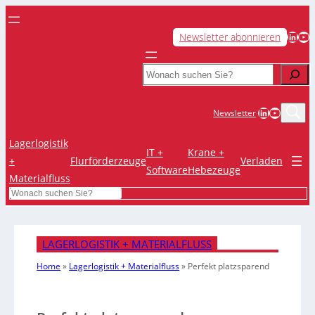
LinkedIn
YouTube
Newsletter abonnieren
Search
LinkedIn
YouTub
Newsletter
Lagerlogistik
IT +
Krane +
+
Flurförderzeuge
Verladen
Software
Hebezeuge
Materialfluss
Search
LAGERLOGISTIK + MATERIALFLUSS
Home
»
Lagerlogistik + Materialfluss
»
Perfekt platzsparend