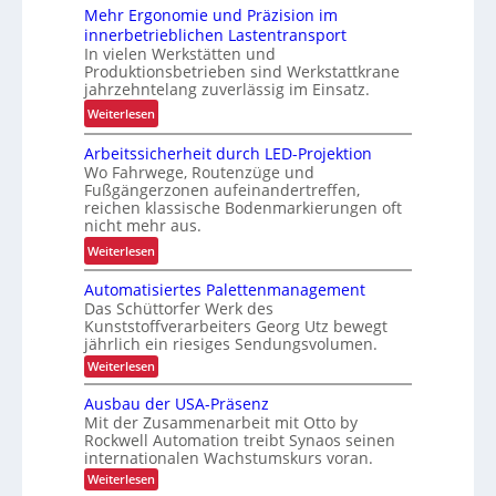
L
Mehr Ergonomie und Präzision im
o
a
innerbetrieblichen Lastentransport
b
d
In vielen Werkstätten und
u
e
Produktionsbetrieben sind Werkstattkrane
s
n
jahrzehntelang zuverlässig im Einsatz.
t
w
:
Weiterlesen
e
a
M
L
a
Arbeitssicherheit durch LED-Projektion
e
ö
Wo Fahrwege, Routenzüge und
g
h
s
Fußgängerzonen aufeinandertreffen,
e
r
u
reichen klassische Bodenmarkierungen oft
z
E
nicht mehr aus.
n
u
r
g
:
Weiterlesen
r
g
f
A
K
o
Automatisiertes Palettenmanagement
ü
r
I
n
Das Schüttorfer Werk des
r
b
o
Kunststoffverarbeiters Georg Utz bewegt
R
e
jährlich ein riesiges Sendungsvolumen.
m
e
i
:
i
Weiterlesen
c
t
A
e
y
u
s
Ausbau der USA-Präsenz
u
t
c
s
Mit der Zusammenarbeit mit Otto by
o
n
l
Rockwell Automation treibt Synaos seinen
i
m
d
internationalen Wachstumskurs voran.
i
a
c
P
t
:
n
Weiterlesen
h
i
r
A