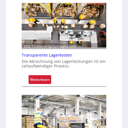
Bild: ©simonkr/gettyimages.com
Transparente Lagerkosten
Die Abrechnung von Lagerleistungen ist ein
zeitaufwendiger Prozess.
:
Weiterlesen
T
r
a
n
s
p
a
r