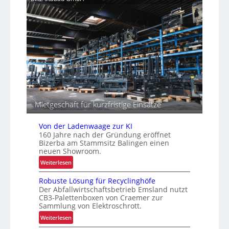
i
a
r
t
z
I
e
i
n
n
t
t
“
ä
r
t
a
e
l
n
o
g
i
Mietgeschäft für kurzfristige Einsätze
s
t
Von der Ladenwaage zur KI
i
160 Jahre nach der Gründung eröffnet
k
Bizerba am Stammsitz Balingen einen
neuen Showroom.
:
Weiterlesen
V
Robuste Lösung für Recyclinghöfe
o
Der Abfallwirtschaftsbetrieb Emsland nutzt
n
CB3-Palettenboxen von Craemer zur
d
Sammlung von Elektroschrott.
e
:
Weiterlesen
r
R