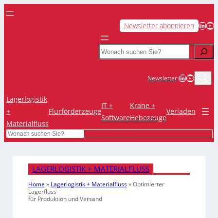
LinkedIn
YouTube
Newsletter abonnieren
Search
LinkedIn
YouTub
Newsletter
Lagerlogistik
IT +
Krane +
+
Flurförderzeuge
Verladen
Software
Hebezeuge
Materialfluss
Search
LAGERLOGISTIK + MATERIALFLUSS
Home
»
Lagerlogistik + Materialfluss
»
Optimierter
Lagerfluss
für Produktion und Versand