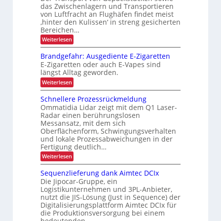
g
r
das Zwischenlagern und Transportieren
t
e
h
z
von Luftfracht an Flughäfen findet meist
ä
r
ö
u
‚hinter den Kulissen‘ in streng gesicherten
z
n
h
f
Bereichen…
i
g
e
e
:
Weiterlesen
i
s
Z
i
n
i
u
d
Brandgefahr: Ausgediente E-Zigaretten
t
v
e
o
E-Zigaretten oder auch E-Vapes sind
d
e
r
n
längst Alltag geworden.
r
L
u
i
l
o
:
Weiterlesen
r
ä
g
B
m
c
s
i
r
Schnellere Prozessrückmeldung
i
s
s
a
h
Ommatidia Lidar zeigt mit dem Q1 Laser-
n
i
t
n
L
Radar einen berührungslosen
g
i
d
n
E
e
Messansatz, mit dem sich
k
g
e
r
Oberflächenform, Schwingungsverhalten
e
D
r
T
f
und lokale Prozessabweichungen in der
-
r
a
b
Fertigung deutlich…
a
P
h
e
:
Weiterlesen
n
r
r
S
s
t
:
o
c
p
A
Sequenzlieferung dank Aimtec DCIx
r
h
o
j
u
Die Jipocar-Gruppe, ein
i
n
r
s
e
Logistikunternehmen und 3PL-Anbieter,
e
t
e
g
nutzt die JIS-Lösung (Just in Sequence) der
k
l
v
e
b
Digitalisierungsplattform Aimtec DCIx für
l
o
t
d
l
e
n
die Produktionsversorgung bei einem
i
i
r
F
e
bedeutenden…
i