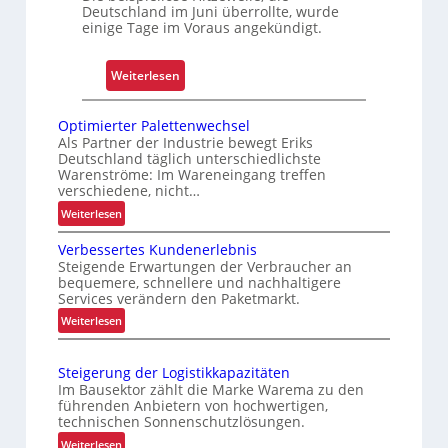
e
Deutschland im Juni überrollte, wurde
einige Tage im Voraus angekündigt.
r
l
ä
:
Weiterlesen
s
E
s
x
Optimierter Palettenwechsel
i
t
Als Partner der Industrie bewegt Eriks
g
Deutschland täglich unterschiedlichste
r
Warenströme: Im Wareneingang treffen
k
e
verschiedene, nicht…
e
m
:
Weiterlesen
i
h
O
t
i
Verbessertes Kundenerlebnis
p
u
t
Steigende Erwartungen der Verbraucher an
t
n
bequemere, schnellere und nachhaltigere
z
i
Services verändern den Paketmarkt.
d
e
m
:
Weiterlesen
B
l
i
V
e
e
e
e
t
r
g
Steigerung der Logistikkapazitäten
r
t
r
Im Bausektor zählt die Marke Warema zu den
t
b
e
führenden Anbietern von hochwertigen,
i
S
e
technischen Sonnenschutzlösungen.
r
e
c
s
P
:
Weiterlesen