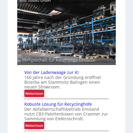
Bild: Stabau GmbH
p
e
a
r
z
I
i
n
t
t
ä
r
t
a
e
l
n
o
g
Mietgeschäft für kurzfristige Einsätze
i
s
t
Von der Ladenwaage zur KI
i
160 Jahre nach der Gründung eröffnet
Bizerba am Stammsitz Balingen einen
k
neuen Showroom.
:
Weiterlesen
V
Robuste Lösung für Recyclinghöfe
o
Der Abfallwirtschaftsbetrieb Emsland
n
nutzt CB3-Palettenboxen von Craemer zur
d
Sammlung von Elektroschrott.
e
:
Weiterlesen
r
R
L