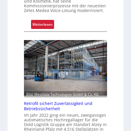
r
und Kosmetik, hat seine
Kommissionierprozesse mit der neuesten
S
Zetes Medea Voice-Lösung modernisiert.
c
h
:
Weiterlesen
i
K
c
o
h
m
t
m
s
i
t
s
o
s
f
i
f
o
r
n
o
i
l
Bild: Westfalia Technologies GmbH & Co. KG
e
l
Retrofit sichert Zuverlässigkeit und
r
e
Betriebssicherheit
u
n
Im Jahr 2022 ging ein neues, zweigassiges
n
automatisches Hochregallager für die
g
Dold Logistik Gruppe am Standort Alzey in
u
Rheinland-Pfalz mit 4.516 Stellplätzen in