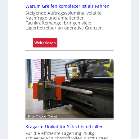
Warum Greifen komplexer ist als Fahren
Steigende Auftragsvolumina, volatile
Nachfrage und anhaltender
Fachkräftemangel bringen viele
Lagerbetreiber an operative Grenzen.
:
Weiterlesen
W
a
r
u
m
G
r
e
i
f
e
Bild: Elvedi GmbH
n
Kragarm-Unikat für Schichtstoffrollen
k
Für die effiziente Lagerung 250kg
o
schwerer Schichtstoffrollen nutzt Egger,