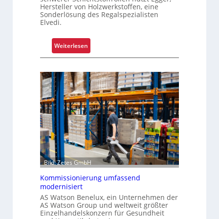
m
Hersteller von Holzwerkstoffen, eine
p
Sonderlösung des Regalspezialisten
Elvedi.
l
e
x
:
Weiterlesen
e
K
r
r
i
a
s
g
t
a
a
r
l
m
s
-
F
U
a
n
h
i
Bild: Zetes GmbH
r
k
e
Kommissionierung umfassend
a
modernisiert
n
t
AS Watson Benelux, ein Unternehmen der
f
AS Watson Group und weltweit größter
ü
Einzelhandelskonzern für Gesundheit