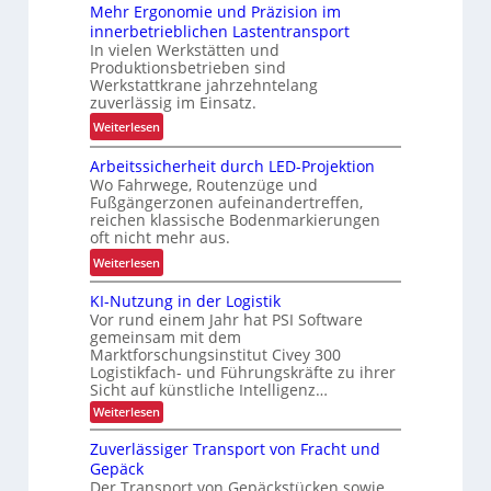
Mehr Ergonomie und Präzision im
o
a
innerbetrieblichen Lastentransport
b
d
In vielen Werkstätten und
u
e
Produktionsbetrieben sind
s
n
Werkstattkrane jahrzehntelang
t
zuverlässig im Einsatz.
w
e
a
:
Weiterlesen
L
a
M
ö
Arbeitssicherheit durch LED-Projektion
g
e
s
Wo Fahrwege, Routenzüge und
e
h
u
Fußgängerzonen aufeinandertreffen,
z
r
reichen klassische Bodenmarkierungen
n
u
E
oft nicht mehr aus.
g
r
r
:
Weiterlesen
f
K
g
A
ü
I
o
KI-Nutzung in der Logistik
r
r
n
Vor rund einem Jahr hat PSI Software
b
R
o
gemeinsam mit dem
e
e
Marktforschungsinstitut Civey 300
m
i
c
Logistikfach- und Führungskräfte zu ihrer
i
t
y
Sicht auf künstliche Intelligenz…
e
s
c
:
Weiterlesen
u
K
s
l
n
I
Zuverlässiger Transport von Fracht und
i
i
-
d
Gepäck
c
n
N
P
Der Transport von Gepäckstücken sowie
u
h