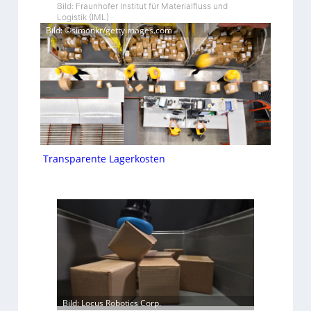
Bild: Fraunhofer Institut für Materialfluss und
Logistik (IML)
Bild: ©simonkr/gettyimages.com
Transparente Lagerkosten
Bild: Locus Robotics Corp.