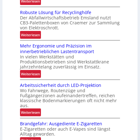
:
Weiterlesen
V
Robuste Lösung für Recyclinghöfe
o
Der Abfallwirtschaftsbetrieb Emsland nutzt
n
CB3-Palettenboxen von Craemer zur Sammlung
d
von Elektroschrott.
e
:
Weiterlesen
r
R
L
Mehr Ergonomie und Präzision im
o
a
innerbetrieblichen Lastentransport
b
d
In vielen Werkstätten und
u
e
Produktionsbetrieben sind Werkstattkrane
s
n
jahrzehntelang zuverlässig im Einsatz.
t
w
:
Weiterlesen
e
a
M
L
a
Arbeitssicherheit durch LED-Projektion
e
ö
Wo Fahrwege, Routenzüge und
g
h
s
Fußgängerzonen aufeinandertreffen, reichen
e
r
u
klassische Bodenmarkierungen oft nicht mehr
z
E
aus.
n
u
r
g
:
Weiterlesen
r
g
f
A
K
o
Brandgefahr: Ausgediente E-Zigaretten
ü
r
I
n
E-Zigaretten oder auch E-Vapes sind längst
r
b
o
Alltag geworden.
R
e
m
: