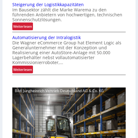
r
Steigerung der Logistikkapazitäten
r
t
Im Bausektor zählt die Marke Warema zu den
b
e
führenden Anbietern von hochwertigen, technischen
e
Sonnenschutzlösungen.
r
s
P
:
Weiterlesen
s
a
S
e
Automatisierung der Intralogistik
l
t
r
Die Wagner eCommerce Group hat Element Logic als
e
e
t
Generalunternehmer mit der Konzeption und
t
i
Realisierung einer AutoStore-Anlage mit 50.000
e
t
g
Lagerbehälter nebst vollautomatisierter
s
e
e
Kommissionierroboter,…
K
n
r
:
Weiterlesen
u
w
u
A
n
e
n
u
d
c
g
t
e
h
d
Bild: Jungheinrich Vertrieb Deutschland AG & Co. KG
o
n
s
e
m
e
e
r
a
r
l
L
t
l
o
i
e
g
s
b
i
i
n
s
e
i
t