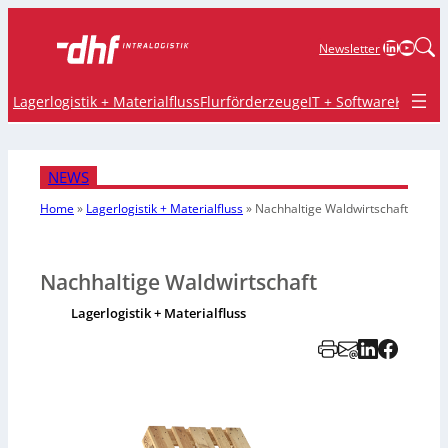
LinkedIn
YouTu
Newsletter
Lagerlogistik + Materialfluss
Flurförderzeuge
IT + Software
Krane 
NEWS
Home
»
Lagerlogistik + Materialfluss
»
Nachhaltige Waldwirtschaft
Nachhaltige Waldwirtschaft
Lagerlogistik + Materialfluss