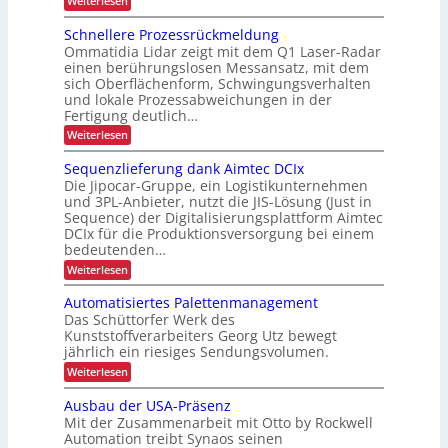
Weiterlesen
e
i
B
i
c
t
r
Schnellere Prozessrückmeldung
e
a
y
s
Ommatidia Lidar zeigt mit dem Q1 Laser-Radar
u
n
c
s
einen berührungslosen Messansatz, mit dem
d
n
l
sich Oberflächenform, Schwingungsverhalten
i
g
d
und lokale Prozessabweichungen in der
e
i
c
P
f
Fertigung deutlich…
n
h
a
r
:
Weiterlesen
g
e
h
S
ä
r
h
r
c
Sequenzlieferung dank Aimtec DCIx
:
z
ö
h
h
A
Die Jipocar-Gruppe, ein Logistikunternehmen
i
n
f
u
e
und 3PL-Anbieter, nutzt die JIS-Lösung (Just in
e
s
s
e
i
Sequence) der Digitalisierungsplattform Aimtec
l
g
i
DCIx für die Produktionsversorgung bei einem
l
t
e
o
e
bedeutenden…
d
d
r
n
i
:
Weiterlesen
u
e
e
i
S
P
r
n
e
m
Automatisiertes Palettenmanagement
r
t
c
q
o
Das Schüttorfer Werk des
i
e
u
h
z
Kunststoffverarbeiters Georg Utz bewegt
E
e
n
e
L
-
jährlich ein riesiges Sendungsvolumen.
n
n
s
Z
z
E
:
Weiterlesen
s
e
i
l
A
r
D
g
i
r
u
ü
Ausbau der USA-Präsenz
-
a
e
t
c
b
r
Mit der Zusammenarbeit mit Otto by Rockwell
f
P
o
k
e
e
e
Automation treibt Synaos seinen
m
m
r
t