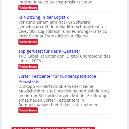
r
internationalen Wachstumskurs voran.
t
a
e
t
o
u
t
l
r
:
Weiterlesen
e
n
j
i
d
A
n
i
g
s
u
e
u
KI-Nutzung in der Logistik
d
e
i
n
s
k
a
Vor rund einem Jahr hat PSI Software
e
g
b
b
n
t
r
gemeinsam mit dem Marktforschungsinstitut
a
l
k
t
Civey 300 Logistikfach- und Führungskräfte zu
u
i
A
e
i
ihrer Sicht auf künstliche Intelligenz…
d
o
i
s
e
c
m
:
Weiterlesen
P
n
r
t
h
K
a
U
e
I
l
e
Top gerüstet für das KI-Zeitalter
S
c
-
e
A
TKD Kabel ist unter den ‚Digital Champions‘ des
n
D
N
t
-
Jahres 2026.
C
u
L
t
P
I
t
:
e
Weiterlesen
a
r
x
z
T
n
ä
s
u
o
m
Sorter-Testcenter für kundenspezifische
s
n
t
p
a
e
Praxistests
g
g
n
e
n
i
Dürkopp Fördertechnik erweitert seine
e
a
z
n
n
Möglichkeiten zur Entwicklung und Validierung
r
g
d
t
ü
e
moderner Sortierlösungen: Mit der Eröffnung
e
s
m
eines neuen Sorter-Testcenters in
r
r
t
e
Borgholzhausen bietet das Unternehmen…
a
L
e
n
o
:
Weiterlesen
t
t
n
g
S
f
s
i
o
ü
p
s
r
r
t
t
d
o