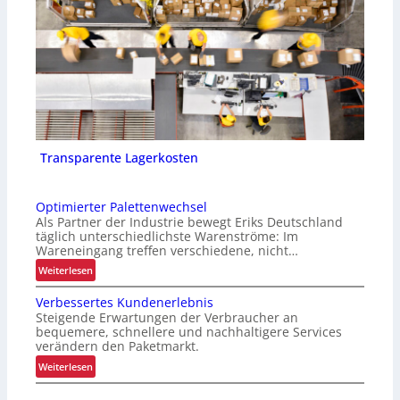
Transparente Lagerkosten
Optimierter Palettenwechsel
Als Partner der Industrie bewegt Eriks Deutschland
täglich unterschiedlichste Warenströme: Im
Wareneingang treffen verschiedene, nicht…
:
Weiterlesen
O
Verbessertes Kundenerlebnis
p
Steigende Erwartungen der Verbraucher an
t
bequemere, schnellere und nachhaltigere Services
i
verändern den Paketmarkt.
m
:
Weiterlesen
i
V
e
e