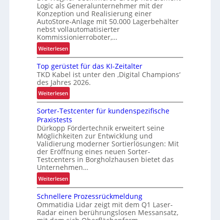
Logic als Generalunternehmer mit der
a
i
Konzeption und Realisierung einer
s
g
AutoStore-Anlage mit 50.000 Lagerbehälter
t
e
nebst vollautomatisierter
e
Kommissionierroboter,…
r
n
u
:
Weiterlesen
t
n
A
r
g
Top gerüstet für das KI-Zeitalter
u
a
TKD Kabel ist unter den ‚Digital Champions‘
d
t
des Jahres 2026.
n
e
o
s
:
r
Weiterlesen
m
p
T
L
a
Sorter-Testcenter für kundenspezifische
o
o
o
t
Praxistests
r
p
g
i
Dürkopp Fördertechnik erweitert seine
t
g
i
s
Möglichkeiten zur Entwicklung und
e
s
i
Validierung moderner Sortierlösungen: Mit
r
t
e
der Eröffnung eines neuen Sorter-
ü
i
Testcenters in Borgholzhausen bietet das
r
Unternehmen…
s
k
u
t
k
:
Weiterlesen
n
e
a
S
g
Schnellere Prozessrückmeldung
t
p
o
d
Ommatidia Lidar zeigt mit dem Q1 Laser-
f
a
r
e
Radar einen berührungslosen Messansatz,
ü
z
t
r