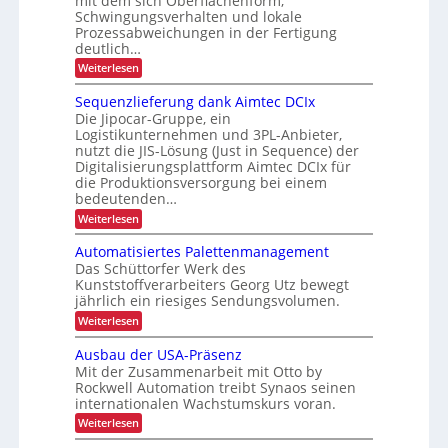
mit dem sich Oberflächenform,
r
i
e
I
Schwingungsverhalten und lokale
d
t
r
n
Prozessabweichungen in der Fertigung
a
ä
deutlich…
-
t
s
t
T
:
r
Weiterlesen
S
K
e
e
a
c
Sequenzlieferung dank Aimtec DCIx
I
n
s
l
h
Die Jipocar-Gruppe, ein
-
n
t
o
Logistikunternehmen und 3PL-Anbieter,
e
Z
c
g
nutzt die JIS-Lösung (Just in Sequence) der
l
e
e
i
Digitalisierungsplattform Aimtec DCIx für
l
i
e
n
die Produktionsversorgung bei einem
s
r
bedeutenden…
t
t
t
e
a
:
Weiterlesen
e
i
P
S
r
l
r
k
e
o
Automatisiertes Palettenmanagement
t
f
q
z
Das Schüttorfer Werk des
e
u
ü
e
Kunststoffverarbeiters Georg Utz bewegt
e
s
r
r
jährlich ein riesiges Sendungsvolumen.
n
s
k
z
r
:
Weiterlesen
l
u
ü
A
i
c
u
n
Ausbau der USA-Präsenz
e
k
t
Mit der Zusammenarbeit mit Otto by
d
f
m
o
e
Rockwell Automation treibt Synaos seinen
e
e
m
r
internationalen Wachstumskurs voran.
l
a
n
u
d
t
:
Weiterlesen
n
s
u
i
A
g
n
s
p