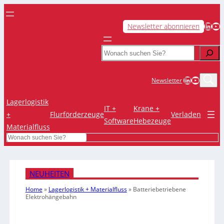
LinkedIn
YouTube
Newsletter abonnieren
Search
LinkedIn
YouTub
Newsletter
Lagerlogistik
IT +
Krane +
+
Flurförderzeuge
Verladen
Software
Hebezeuge
Materialfluss
Search
NEUHEITEN
Home
»
Lagerlogistik + Materialfluss
»
Batteriebetriebene
Elektrohängebahn