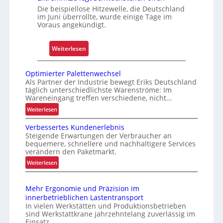
e
Die beispiellose Hitzewelle, die Deutschland
im Juni überrollte, wurde einige Tage im
r
Voraus angekündigt.
l
ä
:
Weiterlesen
s
E
s
x
i
Optimierter Palettenwechsel
t
g
Als Partner der Industrie bewegt Eriks Deutschland
täglich unterschiedlichste Warenströme: Im
r
k
Wareneingang treffen verschiedene, nicht…
e
e
:
Weiterlesen
m
i
O
h
t
Verbessertes Kundenerlebnis
p
i
u
Steigende Erwartungen der Verbraucher an
t
t
bequemere, schnellere und nachhaltigere Services
n
i
verändern den Paketmarkt.
z
d
m
:
Weiterlesen
e
B
i
V
l
e
e
e
e
r
t
Mehr Ergonomie und Präzision im
r
t
g
r
innerbetrieblichen Lastentransport
b
e
t
In vielen Werkstätten und Produktionsbetrieben
i
e
r
sind Werkstattkrane jahrzehntelang zuverlässig im
S
e
s
Einsatz.
P