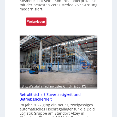
Kosmetik, hat seine Kommissionierprozesse
r
mit der neuesten Zetes Medea Voice-Lösung
S
modernisiert.
c
h
:
Weiterlesen
i
K
c
o
h
m
t
m
s
i
t
s
o
s
f
i
f
o
r
n
o
i
l
Bild: Westfalia Technologies GmbH & Co. KG
e
l
r
Retrofit sichert Zuverlässigkeit und
e
u
Betriebssicherheit
n
n
Im Jahr 2022 ging ein neues, zweigassiges
automatisches Hochregallager für die Dold
g
Logistik Gruppe am Standort Alzey in
u