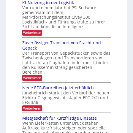
u
KI-Nutzung in der Logistik
d
g
i
s
e
a
Vor rund einem Jahr hat PSI Software
e
b
n
z
r
gemeinsam mit dem
a
k
t
i
Marktforschungsinstitut Civey 300
u
A
e
Logistikfach- und Führungskräfte zu ihrer
d
f
i
s
e
Sicht auf künstliche Intelligenz…
m
i
P
r
t
:
Weiterlesen
a
s
U
e
K
l
S
c
c
I
e
Zuverlässiger Transport von Fracht und
A
D
-
h
t
-
Gepäck
C
N
t
e
P
I
Der Transport von Gepäckstücken sowie das
u
e
r
P
x
Zwischenlagern und Transportieren von
t
n
ä
z
r
m
Luftfracht an Flughäfen findet meist ‚hinter
s
u
a
den Kulissen‘ in streng gesicherten
e
a
n
n
n
Bereichen…
x
g
a
z
:
Weiterlesen
i
g
i
Z
n
e
s
u
d
m
Neue EFG-Baureihen jetzt erhältlich
t
v
e
e
Jungheinrich startet den Verkauf der neuen
e
r
n
e
Elektro-Gegengewichtsstapler EFG 2/2i und
r
L
t
s
EFG 3/3i.
l
o
ä
t
g
:
Weiterlesen
s
i
N
s
s
s
e
Mietgeschäft für kurzfristige Einsätze
i
t
u
Wenn Lieferketten unter Druck stehen,
g
i
e
e
Aufträge kurzfristig steigen oder spezielle
k
E
r
Transportaufgaben gelöst werden müssen,
F