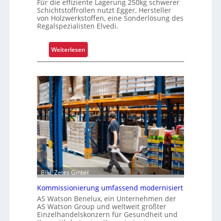
Für die effiziente Lagerung 250kg schwerer
m
Schichtstoffrollen nutzt Egger, Hersteller
von Holzwerkstoffen, eine Sonderlösung des
p
Regalspezialisten Elvedi.
l
e
:
Weiterlesen
x
K
e
r
r
a
i
g
s
a
t
r
a
m
l
-
s
U
F
n
a
i
h
Bild: Zetes GmbH
k
r
a
e
Kommissionierung umfassend modernisiert
t
n
AS Watson Benelux, ein Unternehmen der
f
AS Watson Group und weltweit größter
Einzelhandelskonzern für Gesundheit und
ü