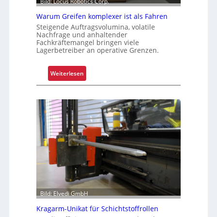
Bild: Locus Robotics Corp.
Warum Greifen komplexer ist als Fahren
Steigende Auftragsvolumina, volatile
Nachfrage und anhaltender
Fachkräftemangel bringen viele
Lagerbetreiber an operative Grenzen.
:
Weiterlesen
W
a
r
u
m
G
r
e
i
f
e
Bild: Elvedi GmbH
n
k
Kragarm-Unikat für Schichtstoffrollen
o