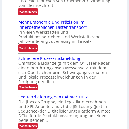
CB3-Palettenboxen von Craemer zur Sammlung
g
s
von Elektroschrott.
e
i
:
Weiterlesen
r
e
R
ü
r
Mehr Ergonomie und Präzision im
o
s
u
innerbetrieblichen Lastentransport
b
t
n
In vielen Werkstätten und
u
e
Produktionsbetrieben sind Werkstattkrane
g
s
t
jahrzehntelang zuverlässig im Einsatz.
d
t
f
e
:
Weiterlesen
e
ü
r
M
L
r
Schnellere Prozessrückmeldung
I
e
ö
Ommatidia Lidar zeigt mit dem Q1 Laser-Radar
d
n
h
s
einen berührungslosen Messansatz, mit dem
a
t
r
u
sich Oberflächenform, Schwingungsverhalten
s
r
E
und lokale Prozessabweichungen in der
n
K
a
r
Fertigung deutlich…
g
I
l
g
:
Weiterlesen
f
-
S
o
o
ü
c
Z
Sequenzlieferung dank Aimtec DCIx
g
n
h
r
e
Die Jipocar-Gruppe, ein Logistikunternehmen
i
o
n
R
und 3PL-Anbieter, nutzt die JIS-Lösung (Just in
i
e
s
m
e
Sequence) der Digitalisierungsplattform Aimtec
l
t
t
i
DCIx für die Produktionsversorgung bei einem
l
c
a
i
e
e
bedeutenden…
y
l
r
k
u
:
Weiterlesen
c
e
t