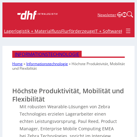
LinkedIn
YouTu
Newsletter
Lagerlogistik + Materialfluss
Flurförderzeuge
IT + Software
Krane 
INFORMATIONSTECHNOLOGIE
Home
»
Informationstechnologie
»
Höchste Produktivität,
Mobilität
und Flexibilität
Höchste Produktivität, Mobilität und
Flexibilität
Mit robusten Wearable-Lösungen von Zebra
Technologies erzielen Lagerarbeiter einen
echten Leistungsvorsprung. Paul Reed, Product
Manager, Enterprise Mobile Computing EMEA
bei Zebra Technologies, spricht im Interview