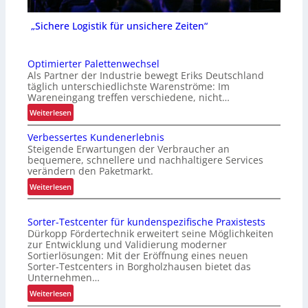
„Sichere Logistik für unsichere Zeiten“
Optimierter Palettenwechsel
Als Partner der Industrie bewegt Eriks Deutschland
täglich unterschiedlichste Warenströme: Im
Wareneingang treffen verschiedene, nicht…
:
Weiterlesen
O
Verbessertes Kundenerlebnis
p
Steigende Erwartungen der Verbraucher an
t
bequemere, schnellere und nachhaltigere Services
i
verändern den Paketmarkt.
m
:
Weiterlesen
i
V
e
e
r
Sorter-Testcenter für kundenspezifische Praxistests
r
t
Dürkopp Fördertechnik erweitert seine Möglichkeiten
b
e
zur Entwicklung und Validierung moderner
e
Sortierlösungen: Mit der Eröffnung eines neuen
r
s
Sorter-Testcenters in Borgholzhausen bietet das
P
Unternehmen…
s
a
e
:
Weiterlesen
l
r
S
e