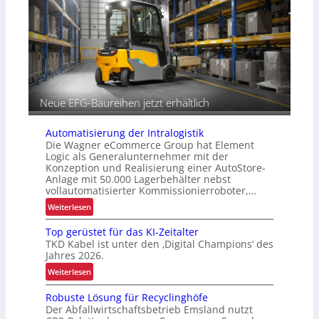
K
e
I
n
s
p
e
z
i
f
Neue EFG-Baureihen jetzt erhältlich
i
s
Automatisierung der Intralogistik
c
Die Wagner eCommerce Group hat Element
h
Logic als Generalunternehmer mit der
e
Konzeption und Realisierung einer AutoStore-
Anlage mit 50.000 Lagerbehälter nebst
P
vollautomatisierter Kommissionierroboter,…
r
:
a
Weiterlesen
A
x
Top gerüstet für das KI-Zeitalter
u
i
TKD Kabel ist unter den ‚Digital Champions‘ des
t
s
Jahres 2026.
o
t
:
Weiterlesen
m
e
T
a
s
Robuste Lösung für Recyclinghöfe
o
t
t
Der Abfallwirtschaftsbetrieb Emsland nutzt
p
i
s