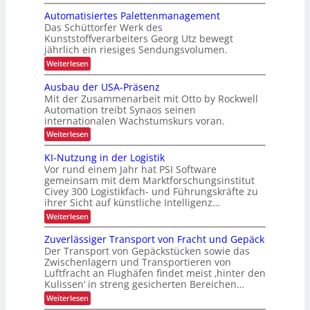
S
n
P
l
e
e
Automatisiertes Palettenmanagement
d
r
i
q
r
o
Das Schüttorfer Werk des
P
u
n
z
Kunststoffverarbeiters Georg Utz bewegt
e
r
e
g
jährlich ein riesiges Sendungsvolumen.
n
s
ä
h
z
:
Weiterlesen
s
z
l
A
ö
r
i
i
u
ü
Ausbau der USA-Präsenz
f
e
t
c
s
Mit der Zusammenarbeit mit Otto by Rockwell
f
e
o
k
i
e
Automation treibt Synaos seinen
m
m
r
internationalen Wachstumskurs voran.
o
a
e
u
t
l
n
:
Weiterlesen
n
i
d
A
i
g
s
u
u
KI-Nutzung in der Logistik
d
m
i
n
s
a
Vor rund einem Jahr hat PSI Software
e
g
b
i
n
r
gemeinsam mit dem Marktforschungsinstitut
a
k
n
t
Civey 300 Logistikfach- und Führungskräfte zu
u
A
e
n
ihrer Sicht auf künstliche Intelligenz…
d
i
s
e
e
m
:
Weiterlesen
P
r
t
K
r
a
U
e
I
l
Zuverlässiger Transport von Fracht und Gepäck
b
S
c
-
e
A
Der Transport von Gepäckstücken sowie das
e
D
N
t
-
Zwischenlagern und Transportieren von
C
u
t
t
P
Luftfracht an Flughäfen findet meist ‚hinter den
I
t
e
r
r
x
Kulissen‘ in streng gesicherten Bereichen…
z
n
ä
i
u
m
:
Weiterlesen
s
n
e
a
Z
e