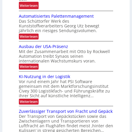
u
r
g
:
Weiterlesen
r
g
f
A
K
o
Automatisiertes Palettenmanagement
ü
r
I
n
Das Schüttorfer Werk des
r
b
o
Kunststoffverarbeiters Georg Utz bewegt
R
e
jährlich ein riesiges Sendungsvolumen.
m
e
i
:
i
Weiterlesen
c
t
A
e
y
u
s
Ausbau der USA-Präsenz
u
t
c
s
Mit der Zusammenarbeit mit Otto by Rockwell
o
n
l
Automation treibt Synaos seinen
i
m
d
internationalen Wachstumskurs voran.
i
a
c
P
t
:
n
Weiterlesen
h
i
r
A
g
e
s
u
ä
KI-Nutzung in der Logistik
i
h
r
s
Vor rund einem Jahr hat PSI Software
z
e
b
ö
h
r
gemeinsam mit dem Marktforschungsinstitut
i
a
f
e
t
Civey 300 Logistikfach- und Führungskräfte zu
u
s
e
e
i
ihrer Sicht auf künstliche Intelligenz…
d
i
s
e
t
:
Weiterlesen
P
o
r
K
d
a
U
n
I
l
Zuverlässiger Transport von Fracht und Gepäck
S
u
-
e
i
A
Der Transport von Gepäckstücken sowie das
r
N
t
-
m
Zwischenlagern und Transportieren von
u
t
c
P
Luftfracht an Flughäfen findet meist ‚hinter den
i
t
e
r
h
Kulissen‘ in streng gesicherten Bereichen…
z
n
n