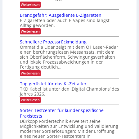
ä
L
u
m
:
Weiterlesen
s
n
n
a
E
Z
e
g
e
n
u
n
D
Brandgefahr: Ausgediente E-Zigaretten
i
a
r
v
z
n
E-Zigaretten oder auch E-Vapes sind längst
-
g
e
b
d
Alltag geworden.
e
P
r
e
e
m
l
:
Weiterlesen
r
r
e
ä
t
B
L
o
n
s
r
r
Schnellere Prozessrückmeldung
o
t
s
j
a
g
i
Ommatidia Lidar zeigt mit dem Q1 Laser-Radar
i
n
e
i
einen berührungslosen Messansatz, mit dem
g
e
d
s
k
e
sich Oberflächenform, Schwingungsverhalten
g
b
t
r
t
und lokale Prozessabweichungen in der
e
i
l
T
f
Fertigung deutlich…
i
k
r
i
a
:
o
Weiterlesen
a
h
c
S
n
r
n
c
h
s
Top gerüstet für das KI-Zeitalter
:
h
p
A
e
TKD Kabel ist unter den ‚Digital Champions‘ des
n
o
u
Jahres 2026.
n
e
r
s
l
L
:
t
Weiterlesen
g
l
T
v
e
a
e
o
o
d
Sorter-Testcenter für kundenspezifische
s
r
p
n
i
Praxistests
e
g
F
t
e
P
Dürkopp Fördertechnik erweitert seine
e
r
n
e
r
Möglichkeiten zur Entwicklung und Validierung
r
a
t
n
o
ü
c
moderner Sortierlösungen: Mit der Eröffnung
e
z
s
h
t
E
eines neuen Sorter-Testcenters in
e
t
t