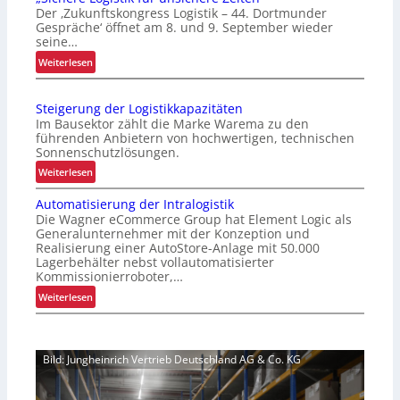
Der ‚Zukunftskongress Logistik – 44. Dortmunder
t
Gespräche‘ öffnet am 8. und 9. September wieder
r
seine…
e
:
Weiterlesen
m
„
h
S
i
Steigerung der Logistikkapazitäten
i
t
Im Bausektor zählt die Marke Warema zu den
c
z
führenden Anbietern von hochwertigen, technischen
h
Sonnenschutzlösungen.
e
e
l
:
Weiterlesen
r
e
S
e
Automatisierung der Intralogistik
g
t
L
Die Wagner eCommerce Group hat Element Logic als
t
e
o
Generalunternehmer mit der Konzeption und
S
i
Realisierung einer AutoStore-Anlage mit 50.000
g
c
g
Lagerbehälter nebst vollautomatisierter
i
h
e
Kommissionierroboter,…
s
w
r
:
Weiterlesen
t
a
u
A
i
c
n
u
k
h
g
t
f
s
d
Bild: Jungheinrich Vertrieb Deutschland AG & Co. KG
o
ü
t
e
m
r
e
r
a