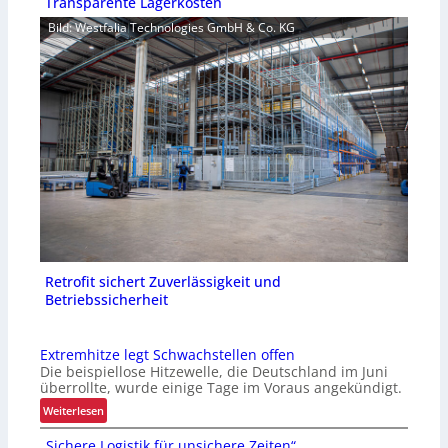
Transparente Lagerkosten
Bild: Westfalia Technologies GmbH & Co. KG
Retrofit sichert Zuverlässigkeit und
Betriebssicherheit
Extremhitze legt Schwachstellen offen
Die beispiellose Hitzewelle, die Deutschland im Juni
überrollte, wurde einige Tage im Voraus angekündigt.
:
Weiterlesen
E
„Sichere Logistik für unsichere Zeiten“
x