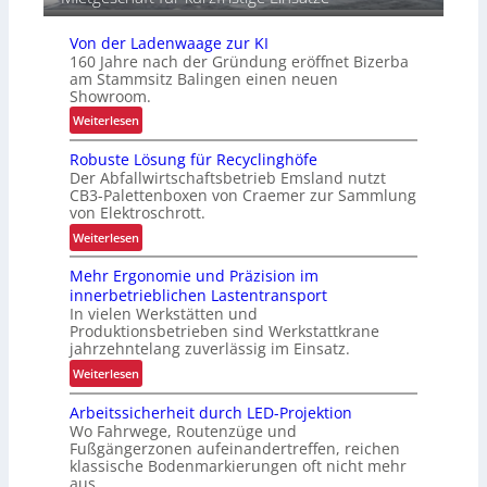
i
k
Von der Ladenwaage zur KI
160 Jahre nach der Gründung eröffnet Bizerba
am Stammsitz Balingen einen neuen
Showroom.
:
Weiterlesen
V
Robuste Lösung für Recyclinghöfe
o
Der Abfallwirtschaftsbetrieb Emsland nutzt
n
CB3-Palettenboxen von Craemer zur Sammlung
d
von Elektroschrott.
e
:
Weiterlesen
r
R
L
Mehr Ergonomie und Präzision im
o
a
innerbetrieblichen Lastentransport
b
d
In vielen Werkstätten und
u
e
Produktionsbetrieben sind Werkstattkrane
s
n
jahrzehntelang zuverlässig im Einsatz.
t
w
:
Weiterlesen
e
a
M
L
a
Arbeitssicherheit durch LED-Projektion
e
ö
Wo Fahrwege, Routenzüge und
g
h
s
Fußgängerzonen aufeinandertreffen, reichen
e
r
u
klassische Bodenmarkierungen oft nicht mehr
z
E
aus.
n