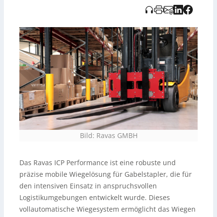
Indikator und einem patentangemeldeten
mechanischen Design mit vier 2D-Wägezellen,
geringem Eigengewicht und guter Sicht für den Fahrer.
Es ist OEML-konform (Zertifizierung beantragt, erwartet
Q1/2026), bietet hohe Genauigkeit bis 2.500 kg in 1-kg-
Schritten und ist eichfähig. Zusätzlich integriert es
Sicherheitsfunktionen (Lastschwerpunktanzeige,
Warnungen bei Überladung/Kippgefahr), lässt sich
direkt an WMS/TMS/ERP anbinden und ist durch Over-
the-Air-Updates zukunftssicher. Optional sind
Way-in-
Motion
,
Gabelpositionierer
und
Seitenschieber
verfügbar; das System ist für neue wie bestehende
Stapler geeignet.
Bild: Ravas GMBH
Das Ravas ICP Performance ist eine robuste und
präzise mobile Wiegelösung für Gabelstapler, die für
den intensiven Einsatz in anspruchsvollen
Logistikumgebungen entwickelt wurde. Dieses
vollautomatische Wiegesystem ermöglicht das Wiegen