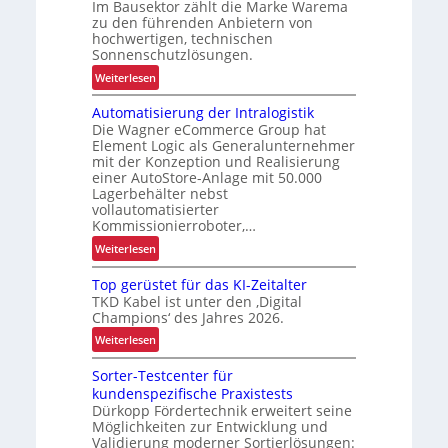
Im Bausektor zählt die Marke Warema
zu den führenden Anbietern von
hochwertigen, technischen
Sonnenschutzlösungen.
:
Weiterlesen
S
Automatisierung der Intralogistik
t
Die Wagner eCommerce Group hat
e
Element Logic als Generalunternehmer
i
mit der Konzeption und Realisierung
g
einer AutoStore-Anlage mit 50.000
e
Lagerbehälter nebst
vollautomatisierter
r
Kommissionierroboter,…
u
n
:
Weiterlesen
g
A
Top gerüstet für das KI-Zeitalter
d
u
TKD Kabel ist unter den ‚Digital
e
t
Champions‘ des Jahres 2026.
r
o
:
Weiterlesen
L
m
T
o
a
Sorter-Testcenter für
o
g
t
kundenspezifische Praxistests
p
i
i
Dürkopp Fördertechnik erweitert seine
g
s
s
Möglichkeiten zur Entwicklung und
e
t
i
Validierung moderner Sortierlösungen: