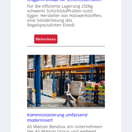
k
Für die effiziente Lagerung 250kg
o
schwerer Schichtstoffrollen nutzt
Egger, Hersteller von Holzwerkstoffen,
m
eine Sonderlösung des
p
Regalspezialisten Elvedi.
l
e
:
Weiterlesen
x
K
e
r
r
a
i
g
s
a
t
r
a
m
l
-
s
U
F
n
a
Bild: Zetes GmbH
i
h
k
Kommissionierung umfassend
r
a
modernisiert
e
t
AS Watson Benelux, ein Unternehmen
n
der AS Watson Group und weltweit
f