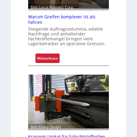
Bild: Locus Robotics Corp.
Warum Greifen komplexer ist als
Fahren
Steigende Auftragsvolumina, volatile
Nachfrage und anhaltender
Fachkräftemangel bringen viele
Lagerbetreiber an operative Grenzen.
:
Weiterlesen
W
a
r
u
m
G
r
e
i
f
Bild: Elvedi GmbH
e
n
Kragarm-Unikat für Schichtstoffrollen