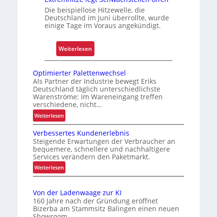
t
u
Die beispiellose Hitzewelle, die
v
Deutschland im Juni überrollte, wurde
einige Tage im Voraus angekündigt.
e
r
l
:
Weiterlesen
ä
E
s
x
Optimierter Palettenwechsel
s
t
Als Partner der Industrie bewegt Eriks
i
Deutschland täglich unterschiedlichste
r
Warenströme: Im Wareneingang treffen
g
e
verschiedene, nicht…
k
m
:
Weiterlesen
e
h
O
i
i
Verbessertes Kundenerlebnis
p
t
t
Steigende Erwartungen der Verbraucher an
t
u
bequemere, schnellere und nachhaltigere
z
i
Services verändern den Paketmarkt.
n
e
m
:
d
Weiterlesen
l
i
V
B
e
e
e
e
r
g
Von der Ladenwaage zur KI
r
t
t
160 Jahre nach der Gründung eröffnet
t
b
e
Bizerba am Stammsitz Balingen einen neuen
r
S
e
Showroom.
r