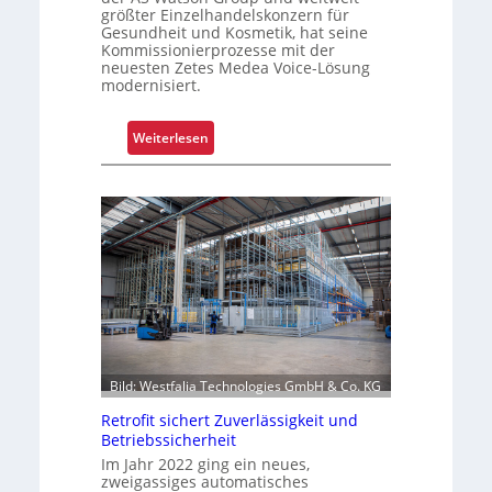
größter Einzelhandelskonzern für
ü
Gesundheit und Kosmetik, hat seine
r
Kommissionierprozesse mit der
neuesten Zetes Medea Voice-Lösung
S
modernisiert.
c
h
:
i
Weiterlesen
K
c
o
h
m
t
m
s
i
t
s
o
s
f
i
f
o
r
n
o
Bild: Westfalia Technologies GmbH & Co. KG
i
l
e
l
Retrofit sichert Zuverlässigkeit und
r
e
Betriebssicherheit
u
n
Im Jahr 2022 ging ein neues,
zweigassiges automatisches
n