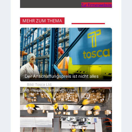
Zur Firmenwebsite
MEHR ZUM THEMA
Der Anschaffungspreis ist nicht alles
Bild: Tosca Ltd.
Bild: ©simonkr/gettyimages.com