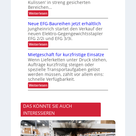
n
t
n
Kulissen‘ in streng gesicherten
g
g
z
Bereichen…
e
e
i
m
n
s
:
Weiterlesen
e
d
Z
t
n
e
u
Neue EFG-Baureihen jetzt erhältlich
s
t
r
v
Jungheinrich startet den Verkauf der
L
e
neuen Elektro-Gegengewichtsstapler
o
r
EFG 2/2i und EFG 3/3i.
g
l
i
ä
:
Weiterlesen
s
s
N
t
s
e
Mietgeschäft für kurzfristige Einsätze
i
i
u
Wenn Lieferketten unter Druck stehen,
k
g
e
e
Aufträge kurzfristig steigen oder
E
r
spezielle Transportaufgaben gelöst
F
T
werden müssen, zählt vor allem eins:
G
r
-
schnelle Verfügbarkeit.
a
B
:
Weiterlesen
n
a
M
s
u
i
p
r
e
o
e
t
r
i
DAS KÖNNTE SIE AUCH
g
t
h
e
v
e
INTERESSIEREN
s
o
n
c
n
j
h
F
e
ä
r
t
f
a
z
t