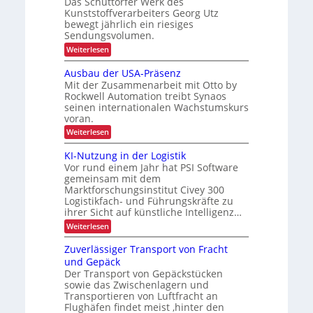
Das Schüttorfer Werk des
u
s
k
Kunststoffverarbeiters Georg Utz
e
s
bewegt jährlich ein riesiges
u
n
r
Sendungsvolumen.
z
ü
n
l
c
:
Weiterlesen
d
i
k
A
e
e
m
u
Ausbau der USA-Präsenz
f
e
n
t
e
Mit der Zusammenarbeit mit Otto by
l
o
s
r
d
Rockwell Automation treibt Synaos
m
u
p
u
seinen internationalen Wachstumskurs
a
n
n
voran.
e
t
g
g
i
z
:
Weiterlesen
d
s
A
a
i
i
u
n
KI-Nutzung in der Logistik
e
f
s
k
r
Vor rund einem Jahr hat PSI Software
i
b
A
t
gemeinsam mit dem
a
i
s
e
Marktforschungsinstitut Civey 300
u
m
s
c
Logistikfach- und Führungskräfte zu
d
t
P
e
h
e
ihrer Sicht auf künstliche Intelligenz…
a
r
c
e
l
:
Weiterlesen
U
D
e
K
P
S
C
t
I
Zuverlässiger Transport von Fracht
A
I
r
t
-
-
x
und Gepäck
a
e
N
P
Der Transport von Gepäckstücken
n
u
x
r
m
sowie das Zwischenlagern und
t
ä
i
a
z
Transportieren von Luftfracht an
s
s
n
u
Flughäfen findet meist ‚hinter den
e
a