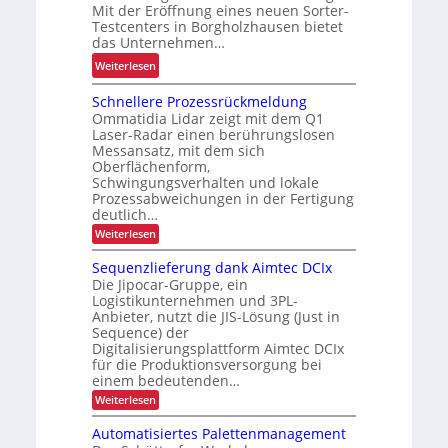
r
i
e
Mit der Eröffnung eines neuen Sorter-
ü
Testcenters in Borgholzhausen bietet
k
r
das Unternehmen…
s
k
u
t
:
a
Weiterlesen
n
e
S
p
g
Schnellere Prozessrückmeldung
t
o
a
d
Ommatidia Lidar zeigt mit dem Q1
f
r
z
e
Laser-Radar einen berührungslosen
ü
t
i
r
Messansatz, mit dem sich
r
e
t
I
Oberflächenform,
d
r
ä
n
Schwingungsverhalten und lokale
a
Prozessabweichungen in der Fertigung
-
t
t
deutlich…
s
T
e
r
:
K
Weiterlesen
e
n
a
S
I
s
l
c
Sequenzlieferung dank Aimtec DCIx
-
t
o
h
Die Jipocar-Gruppe, ein
n
Z
c
g
Logistikunternehmen und 3PL-
e
e
e
i
Anbieter, nutzt die JIS-Lösung (Just in
l
i
n
Sequence) der
l
s
e
Digitalisierungsplattform Aimtec DCIx
t
t
t
r
für die Produktionsversorgung bei
a
e
i
e
einem bedeutenden…
l
P
r
k
:
Weiterlesen
r
t
f
S
o
e
ü
e
z
Automatisiertes Palettenmanagement
q
r
e
r