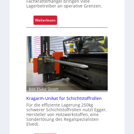
Fachkräftemangel bringen viele
Lagerbetreiber an operative Grenzen.
:
Weiterlesen
W
a
r
u
m
G
r
e
i
f
Bild: Elvedi GmbH
e
n
Kragarm-Unikat für Schichtstoffrollen
k
Für die effiziente Lagerung 250kg
o
schwerer Schichtstoffrollen nutzt Egger,
Hersteller von Holzwerkstoffen, eine
m
Sonderlösung des Regalspezialisten
p
Elvedi.
l
e