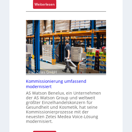
:
Weiterlesen
x
K
e
r
r
a
i
g
s
a
t
r
a
m
l
-
s
U
F
n
a
Bild: Zetes GmbH
i
h
k
r
Kommissionierung umfassend
a
e
modernisiert
t
n
AS Watson Benelux, ein Unternehmen
f
der AS Watson Group und weltweit
größter Einzelhandelskonzern für
ü
Gesundheit und Kosmetik, hat seine
r
Kommissionierprozesse mit der
S
neuesten Zetes Medea Voice-Lösung
modernisiert.
c
h