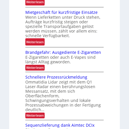
i
:
Weiterlesen
t
e
e
N
s
s
Mietgeschäft für kurzfristige Einsätze
u
e
s
t
Wenn Lieferketten unter Druck stehen,
n
u
i
Aufträge kurzfristig steigen oder
s
d
e
c
spezielle Transportaufgaben gelöst
P
E
werden müssen, zählt vor allem eins:
h
r
F
schnelle Verfügbarkeit.
e
ä
G
:
r
Weiterlesen
z
-
M
h
i
B
Brandgefahr: Ausgediente E-Zigaretten
i
e
s
a
E-Zigaretten oder auch E-Vapes sind
e
i
i
längst Alltag geworden.
u
t
t
o
:
r
Weiterlesen
g
d
B
n
e
e
u
r
Schnellere Prozessrückmeldung
i
i
a
s
r
Ommatidia Lidar zeigt mit dem Q1
m
n
h
c
c
Laser-Radar einen berührungslosen
d
i
e
Messansatz, mit dem sich
h
h
g
n
n
Oberflächenform,
e
ä
L
n
f
Schwingungsverhalten und lokale
j
f
E
a
Prozessabweichungen in der Fertigung
e
e
t
D
h
deutlich…
r
t
r
f
-
:
Weiterlesen
:
b
z
ü
P
S
A
e
t
c
u
r
r
Sequenzlieferung dank Aimtec DCIx
t
h
e
s