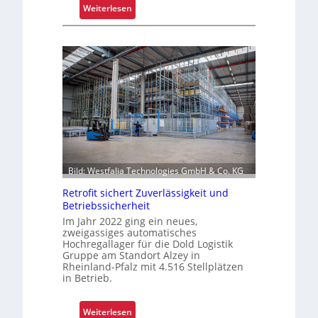
i
:
Weiterlesen
c
K
h
o
t
m
s
m
t
i
o
s
f
s
f
i
r
o
o
n
l
Bild: Westfalia Technologies GmbH & Co. KG
i
l
e
Retrofit sichert Zuverlässigkeit und
e
r
Betriebssicherheit
n
u
Im Jahr 2022 ging ein neues,
n
zweigassiges automatisches
Hochregallager für die Dold Logistik
g
Gruppe am Standort Alzey in
u
Rheinland-Pfalz mit 4.516 Stellplätzen
m
in Betrieb.
f
a
:
Weiterlesen