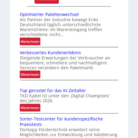
ä
E
s
x
Optimierter Palettenwechsel
s
t
Als Partner der Industrie bewegt Eriks
i
Deutschland täglich unterschiedlichste
r
g
Warenströme: Im Wareneingang treffen
e
k
verschiedene, nicht…
m
e
:
Weiterlesen
h
i
O
i
Verbessertes Kundenerlebnis
p
t
t
Steigende Erwartungen der Verbraucher an
t
u
bequemere, schnellere und nachhaltigere
z
i
n
Services verändern den Paketmarkt.
e
m
d
:
Weiterlesen
l
i
B
V
e
e
e
e
r
g
Top gerüstet für das KI-Zeitalter
t
r
t
TKD Kabel ist unter den ‚Digital Champions‘
t
b
r
e
des Jahres 2026.
S
e
i
r
:
Weiterlesen
c
s
e
P
T
h
s
a
b
Sorter-Testcenter für kundenspezifische
o
e
w
l
Praxistests
s
p
r
a
Dürkopp Fördertechnik erweitert seine
e
s
g
t
Möglichkeiten zur Entwicklung und Validierung
c
t
e
i