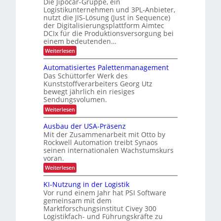
k
o
Die Jipocar-Gruppe, ein
n
g
r
r
Logistikunternehmen und 3PL-Anbieter,
u
j
e
e
i
h
nutzt die JIS-Lösung (Just in Sequence)
l
d
r
e
e
der Digitalisierungsplattform Aimtec
l
i
ä
z
k
e
e
DCIx für die Produktionsversorgung bei
b
l
f
t
r
n
einem bedeutenden…
l
t
e
t
r
i
:
Weiterlesen
P
i
e
l
i
o
S
r
E
c
i
e
o
s
n
Automatisiertes Palettenmanagement
-
h
q
c
z
Z
Das Schüttorfer Werk des
t
u
e
e
i
h
Kunststoffverarbeiters Georg Utz
i
e
s
g
n
bewegt jährlich ein riesiges
n
s
g
a
Sendungsvolumen.
z
L
r
r
e
l
ü
e
a
:
Weiterlesen
i
E
c
t
A
s
e
k
t
i
u
Ausbau der USA-Präsenz
f
t
m
e
t
n
e
Mit der Zusammenarbeit mit Otto by
e
n
o
e
r
s
Rockwell Automation treibt Synaos
l
m
n
u
d
seinen internationalen Wachstumskurs
a
ä
n
t
u
voran.
t
t
g
n
i
r
:
Weiterlesen
d
z
g
s
a
A
a
i
e
u
n
KI-Nutzung in der Logistik
n
e
s
k
r
Vor rund einem Jahr hat PSI Software
s
b
A
t
gemeinsam mit dem
a
p
i
e
Marktforschungsinstitut Civey 300
u
m
o
s
Logistikfach- und Führungskräfte zu
d
t
P
r