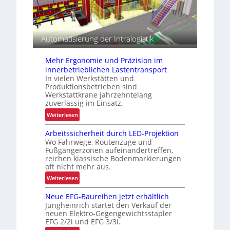
r
k
u
n
d
Automatisierung der Intralogistik
e
n
Mehr Ergonomie und Präzision im
s
innerbetrieblichen Lastentransport
p
In vielen Werkstätten und
e
Produktionsbetrieben sind
z
Werkstattkrane jahrzehntelang
i
zuverlässig im Einsatz.
f
:
Weiterlesen
i
M
s
Arbeitssicherheit durch LED-Projektion
e
Wo Fahrwege, Routenzüge und
c
h
Fußgängerzonen aufeinandertreffen,
h
r
reichen klassische Bodenmarkierungen
e
E
oft nicht mehr aus.
P
r
:
Weiterlesen
r
g
A
a
o
Neue EFG-Baureihen jetzt erhältlich
r
x
n
Jungheinrich startet den Verkauf der
b
i
o
neuen Elektro-Gegengewichtsstapler
e
s
EFG 2/2i und EFG 3/3i.
m
i
t