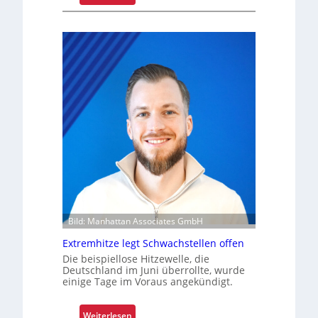
s
R
s
e
e
t
n
r
d
o
m
f
o
i
d
t
e
s
r
i
n
c
i
h
s
e
i
r
e
t
Bild: Manhattan Associates GmbH
r
Z
t
Extremhitze legt Schwachstellen offen
u
Die beispiellose Hitzewelle, die
v
Deutschland im Juni überrollte, wurde
e
einige Tage im Voraus angekündigt.
r
l
:
Weiterlesen