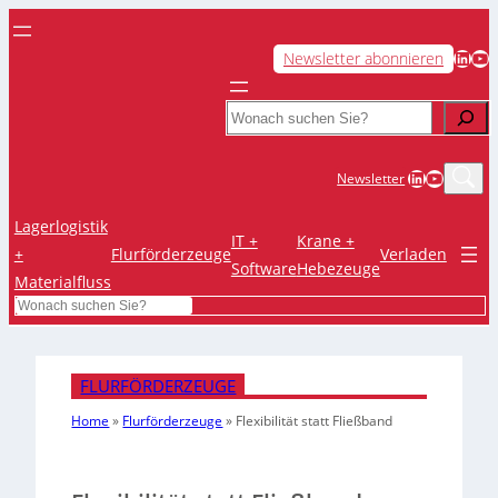
LinkedIn
YouTube
Newsletter abonnieren
Search
LinkedIn
YouTub
Newsletter
Lagerlogistik
IT +
Krane +
+
Flurförderzeuge
Verladen
Software
Hebezeuge
Materialfluss
Search
FLURFÖRDERZEUGE
Home
»
Flurförderzeuge
»
Flexibilität statt Fließband