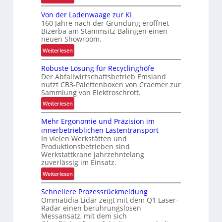
e
S
Von der Ladenwaage zur KI
o
160 Jahre nach der Gründung eröffnet
r
Bizerba am Stammsitz Balingen einen
t
neuen Showroom.
e
:
Weiterlesen
r
V
-
Robuste Lösung für Recyclinghöfe
o
T
Der Abfallwirtschaftsbetrieb Emsland
n
e
nutzt CB3-Palettenboxen von Craemer zur
d
s
Sammlung von Elektroschrott.
e
t
:
Weiterlesen
r
c
R
L
e
Mehr Ergonomie und Präzision im
o
a
n
innerbetrieblichen Lastentransport
b
d
In vielen Werkstätten und
t
u
e
Produktionsbetrieben sind
e
s
n
Werkstattkrane jahrzehntelang
r
t
zuverlässig im Einsatz.
w
f
e
a
:
Weiterlesen
ü
L
a
M
r
ö
Schnellere Prozessrückmeldung
g
e
k
s
Ommatidia Lidar zeigt mit dem Q1 Laser-
e
h
u
u
Radar einen berührungslosen
z
r
n
Messansatz, mit dem sich
n
u
E