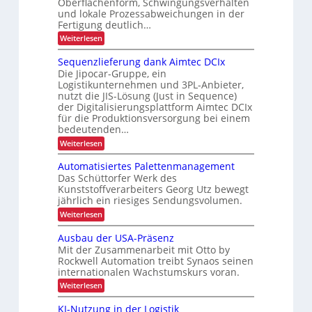
Oberflächenform, Schwingungsverhalten
d
g
r
r
und lokale Prozessabweichungen in der
e
f
K
Fertigung deutlich…
g
n
ü
I
o
:
Weiterlesen
s
r
S
n
p
c
R
Sequenzlieferung dank Aimtec DCIx
o
h
e
e
Die Jipocar-Gruppe, ein
n
m
z
Logistikunternehmen und 3PL-Anbieter,
c
e
i
i
nutzt die JIS-Lösung (Just in Sequence)
l
y
e
der Digitalisierungsplattform Aimtec DCIx
l
f
c
e
u
für die Produktionsversorgung bei einem
i
l
r
bedeutenden…
n
s
e
i
:
Weiterlesen
d
P
c
n
S
r
P
h
e
g
o
Automatisiertes Palettenmanagement
r
q
e
z
Das Schüttorfer Werk des
h
u
ä
e
P
Kunststoffverarbeiters Georg Utz bewegt
ö
e
s
z
jährlich ein riesiges Sendungsvolumen.
r
n
s
f
i
z
a
r
:
Weiterlesen
e
l
s
ü
A
x
i
c
u
i
Ausbau der USA-Präsenz
i
e
k
t
Mit der Zusammenarbeit mit Otto by
o
f
m
s
o
e
Rockwell Automation treibt Synaos seinen
e
n
m
t
r
internationalen Wachstumskurs voran.
l
a
i
u
e
d
t
:
Weiterlesen
n
m
u
i
s
A
g
n
s
i
u
t
KI-Nutzung in der Logistik
d
g
i