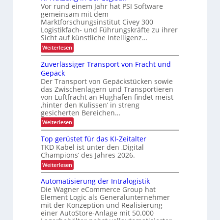
s
n
a
s
Vor rund einem Jahr hat PSI Software
e
b
n
n
r
gemeinsam mit dem
a
k
t
e
Marktforschungsinstitut Civey 300
u
A
e
Logistikfach- und Führungskräfte zu ihrer
d
r
i
s
e
Sicht auf künstliche Intelligenz…
m
b
P
r
t
:
Weiterlesen
a
e
U
e
K
l
S
t
c
I
e
Zuverlässiger Transport von Fracht und
A
D
-
r
t
-
Gepäck
C
N
t
i
P
I
Der Transport von Gepäckstücken sowie
u
e
r
e
x
das Zwischenlagern und Transportieren
t
n
ä
z
b
m
von Luftfracht an Flughäfen findet meist
s
u
a
‚hinter den Kulissen‘ in streng
e
l
n
n
n
gesicherten Bereichen…
i
g
a
z
:
Weiterlesen
i
g
c
Z
n
e
h
u
d
m
Top gerüstet für das KI-Zeitalter
e
v
e
e
TKD Kabel ist unter den ‚Digital
e
r
n
n
Champions‘ des Jahres 2026.
r
L
t
L
l
o
:
Weiterlesen
ä
a
g
T
s
i
o
s
Automatisierung der Intralogistik
s
s
p
Die Wagner eCommerce Group hat
t
i
t
g
Element Logic als Generalunternehmer
g
i
e
e
e
mit der Konzeption und Realisierung
k
r
n
r
einer AutoStore-Anlage mit 50.000
ü
t
T
s