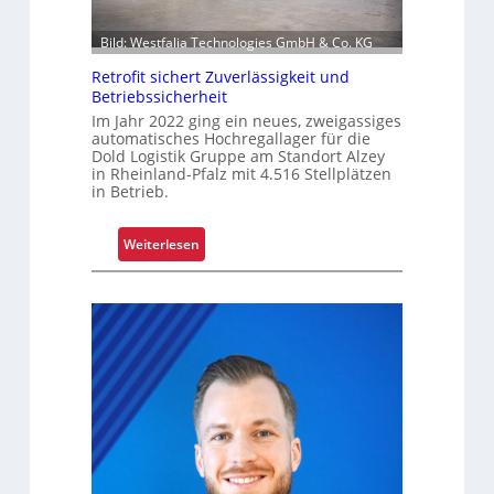
n
o
i
l
Bild: Westfalia Technologies GmbH & Co. KG
e
l
Retrofit sichert Zuverlässigkeit und
r
e
Betriebssicherheit
u
n
Im Jahr 2022 ging ein neues, zweigassiges
n
automatisches Hochregallager für die
g
Dold Logistik Gruppe am Standort Alzey
in Rheinland-Pfalz mit 4.516 Stellplätzen
u
in Betrieb.
m
f
a
:
Weiterlesen
s
R
s
e
e
t
n
r
d
o
m
f
o
i
d
t
e
s
r
i