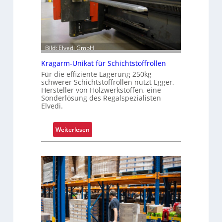
Bild: Elvedi GmbH
Kragarm-Unikat für Schichtstoffrollen
Für die effiziente Lagerung 250kg
schwerer Schichtstoffrollen nutzt Egger,
Hersteller von Holzwerkstoffen, eine
Sonderlösung des Regalspezialisten
Elvedi.
:
Weiterlesen
K
r
a
g
a
r
m
-