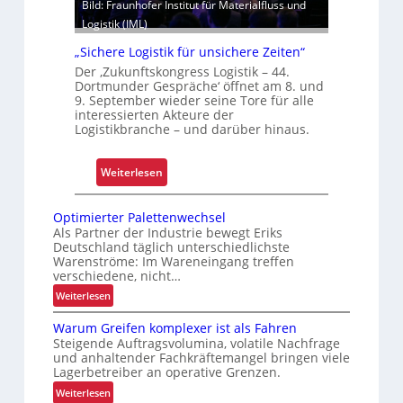
Bild: Fraunhofer Institut für Materialfluss und
d
e
Logistik (IML)
B
l
„Sichere Logistik für unsichere Zeiten“
e
e
Der ‚Zukunftskongress Logistik – 44.
t
g
Dortmunder Gespräche‘ öffnet am 8. und
r
t
9. September wieder seine Tore für alle
i
S
interessierten Akteure der
Logistikbranche – und darüber hinaus.
e
c
b
h
s
w
:
Weiterlesen
s
a
„
i
c
S
Optimierter Palettenwechsel
c
h
i
Als Partner der Industrie bewegt Eriks
h
s
Deutschland täglich unterschiedlichste
c
Warenströme: Im Wareneingang treffen
e
t
h
verschiedene, nicht…
r
e
e
:
Weiterlesen
h
l
r
O
e
l
e
Warum Greifen komplexer ist als Fahren
p
i
e
L
Steigende Auftragsvolumina, volatile Nachfrage
t
t
und anhaltender Fachkräftemangel bringen viele
n
o
i
Lagerbetreiber an operative Grenzen.
o
g
m
:
Weiterlesen
f
i
i