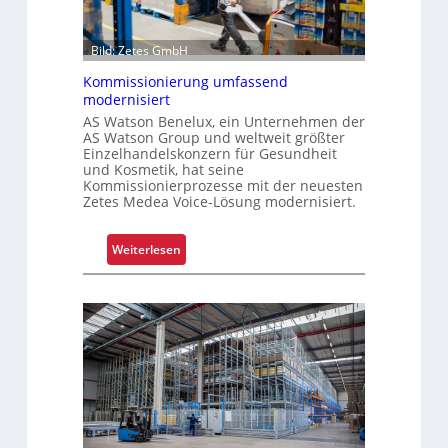
U
n
i
Bild: Zetes GmbH
k
Kommissionierung umfassend
a
modernisiert
t
AS Watson Benelux, ein Unternehmen der
f
AS Watson Group und weltweit größter
ü
Einzelhandelskonzern für Gesundheit
und Kosmetik, hat seine
r
Kommissionierprozesse mit der neuesten
S
Zetes Medea Voice-Lösung modernisiert.
c
h
:
Weiterlesen
i
K
c
o
h
m
t
m
s
i
t
s
o
s
f
i
f
o
r