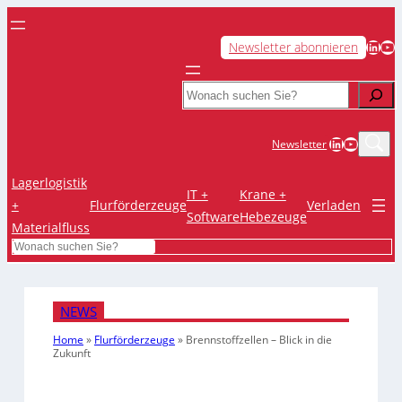
LinkedIn
YouTube
Newsletter abonnieren
Search
LinkedIn
YouTub
Newsletter
Lagerlogistik
IT +
Krane +
+
Flurförderzeuge
Verladen
Software
Hebezeuge
Materialfluss
Search
NEWS
Home
»
Flurförderzeuge
»
Brennstoffzellen – Blick in die
Zukunft