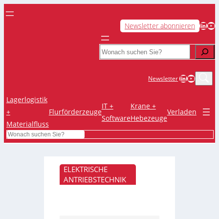
LinkedIn
YouTube
Newsletter abonnieren
Search
LinkedIn
YouTub
Newsletter
Lagerlogistik
IT +
Krane +
+
Flurförderzeuge
Verladen
Software
Hebezeuge
Materialfluss
Search
ELEKTRISCHE
ANTRIEBSTECHNIK