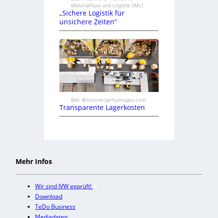
Materialfluss und Logistik (IML)
„Sichere Logistik für
unsichere Zeiten“
Bild: ©simonkr/gettyimages.com
Transparente Lagerkosten
Mehr Infos
Wir sind IVW geprüft!
Download
TeDo Business
Mediadaten