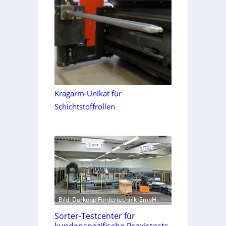
Kragarm-Unikat für
Schichtstoffrollen
Bild: Dürkopp Fördertechnik GmbH
Sorter-Testcenter für
kundenspezifische Praxistests