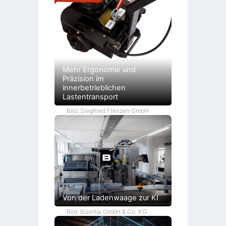
Mehr Ergonomie und
Präzision im
innerbetrieblichen
Lastentransport
Bild: Siegfried Frenzen GmbH
Von der Ladenwaage zur KI
Bild: Bizerba GmbH & Co. KG