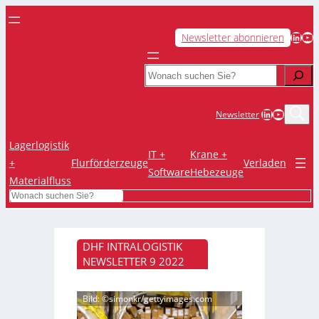
LinkedIn
YouTube
Newsletter abonnieren
Search
LinkedIn
YouTub
Newsletter
Lagerlogistik
IT +
Krane +
+
Flurförderzeuge
Verladen
Software
Hebezeuge
Materialfluss
Search
DHF INTRALOGISTIK
NEWSLETTER 9 2022
Bild: ©simonkr/gettyimages.com