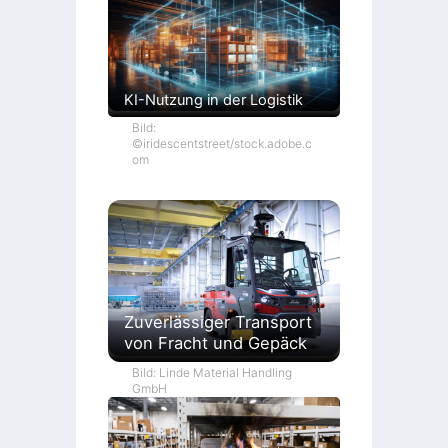
KI-Nutzung in der Logistik
Bild:
©iridescentstreet/stock.adobe.c
om
Zuverlässiger Transport
von Fracht und Gepäck
Bild: Linde Material Handling
GmbH