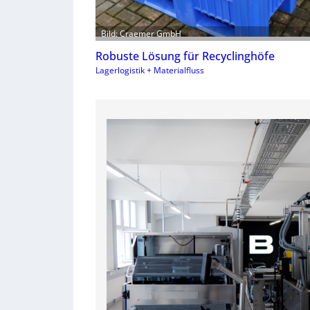
Bild: Craemer GmbH
Robuste Lösung für Recyclinghöfe
Lagerlogistik + Materialfluss