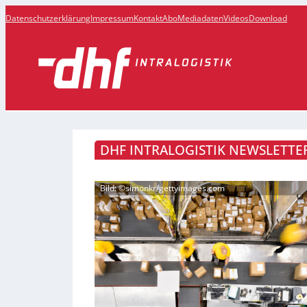
Datenschutzerklärung
Impressum
Kontakt
Abo
Mediadaten
Videos
Download
DHF INTRALOGISTIK NEWSLETTER
Bild: ©simonkr/gettyimages.com