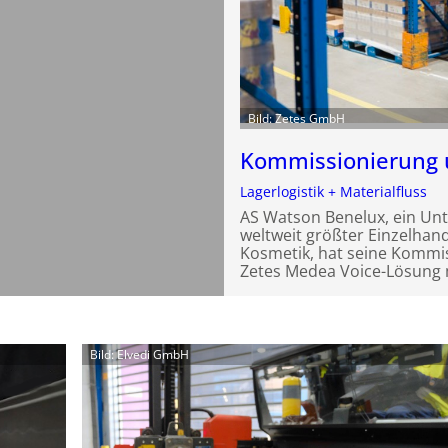
Bild: Zetes GmbH
Kommissionierung 
Lagerlogistik + Materialfluss
AS Watson Benelux, ein U
weltweit größter Einzelhan
Kosmetik, hat seine Kommi
Zetes Medea Voice-Lösung 
Bild: Elvedi GmbH