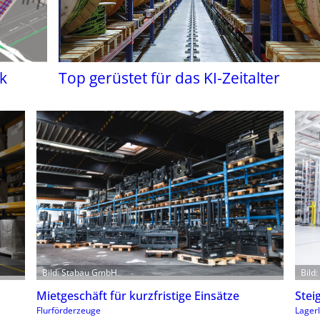
k
Top gerüstet für das KI-Zeitalter
Bild: Stabau GmbH
Bild
Mietgeschäft für kurzfristige Einsätze
Stei
Flurförderzeuge
Lagerl