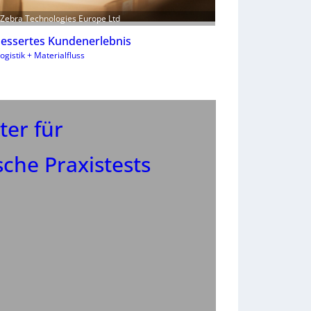
: Zebra Technologies Europe Ltd
essertes Kundenerlebnis
ogistik + Materialfluss
ter für
che Praxistests