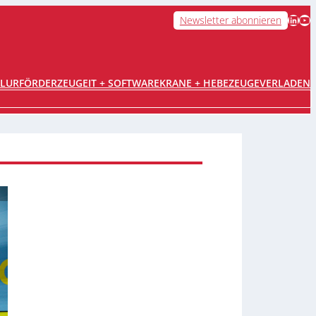
LinkedIn
YouTube
Newsletter abonnieren
FLURFÖRDERZEUGE
IT + SOFTWARE
KRANE + HEBEZEUGE
VERLADEN