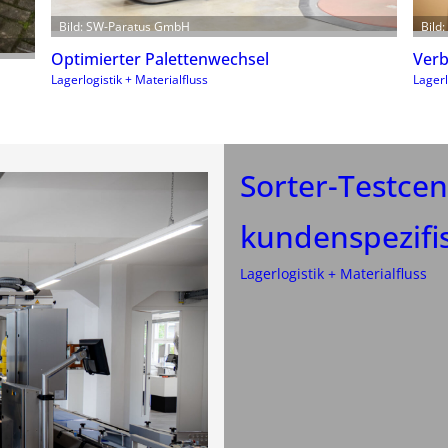
Bild: SW-Paratus GmbH
Bild
Optimierter Palettenwechsel
Verb
Lagerlogistik + Materialfluss
Lagerl
Sorter-Testcen
kundenspezifis
Lagerlogistik + Materialfluss