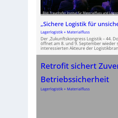
Bild: Fraunhofer Institut für Materialfluss und Logist
„Sichere Logistik für unsich
Lagerlogistik + Materialfluss
Der ‚Zukunftskongress Logistik – 44. 
öffnet am 8. und 9. September wieder s
interessierten Akteure der Logistikbra
Retrofit sichert Zuve
Betriebssicherheit
Lagerlogistik + Materialfluss