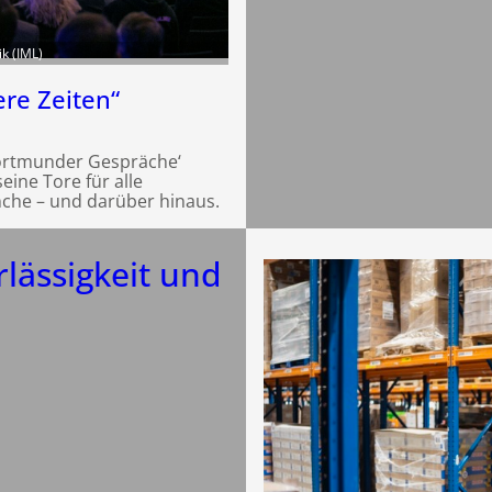
ik (IML)
ere Zeiten“
Dortmunder Gespräche‘
eine Tore für alle
nche – und darüber hinaus.
rlässigkeit und