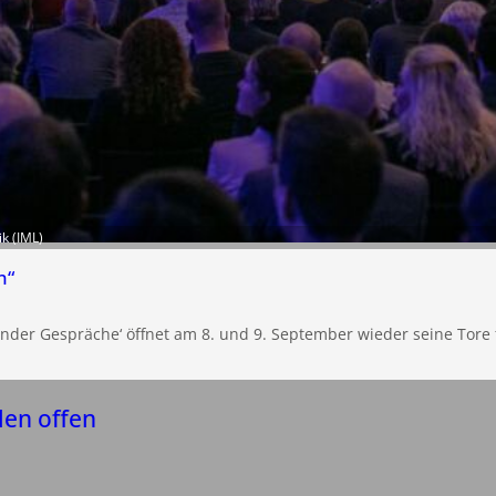
ik (IML)
n“
nder Gespräche‘ öffnet am 8. und 9. September wieder seine Tore f
len offen