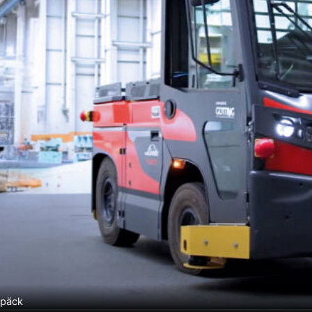
epäck