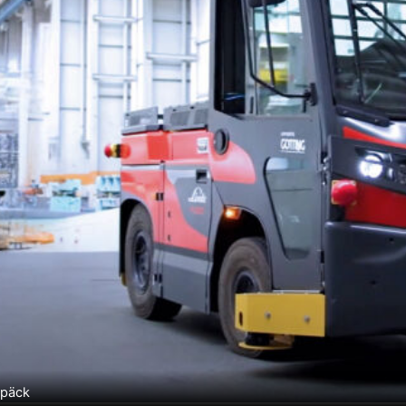
epäck