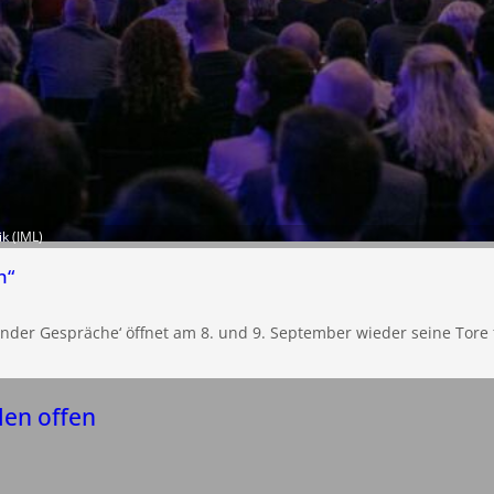
ik (IML)
n“
nder Gespräche‘ öffnet am 8. und 9. September wieder seine Tore f
len offen