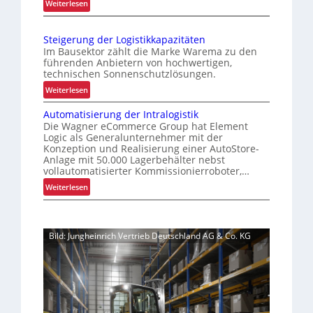
:
Weiterlesen
e
G
K
s
r
o
K
e
Steigerung der Logistikkapazitäten
m
i
u
Im Bausektor zählt die Marke Warema zu den
m
f
führenden Anbietern von hochwertigen,
n
i
technischen Sonnenschutzlösungen.
e
d
s
n
:
Weiterlesen
e
s
k
S
n
i
Automatisierung der Intralogistik
o
t
e
o
Die Wagner eCommerce Group hat Element
m
e
n
r
Logic als Generalunternehmer mit der
p
i
Konzeption und Realisierung einer AutoStore-
i
l
l
g
Anlage mit 50.000 Lagerbehälter nebst
e
e
e
e
vollautomatisierter Kommissionierroboter,…
r
b
x
r
:
Weiterlesen
u
e
n
u
A
n
r
n
i
u
g
i
g
s
t
u
s
d
Bild: Jungheinrich Vertrieb Deutschland AG & Co. KG
o
m
t
e
m
f
a
r
a
a
l
L
t
s
s
o
i
s
F
g
s
e
a