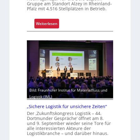
Gruppe am Standort Alzey in Rheinland-
Pfalz mit 4.516 Stellplätzen in Betrieb.
:
Weiterlesen
R
e
t
r
o
f
i
t
s
i
Bild: Fraunhofer Institut für Materialfluss und
c
Logistik (IML)
h
„Sichere Logistik für unsichere Zeiten“
e
Der ‚Zukunftskongress Logistik – 44.
r
Dortmunder Gespräche‘ öffnet am 8.
t
und 9. September wieder seine Tore für
alle interessierten Akteure der
Z
Logistikbranche – und darüber hinaus.
u