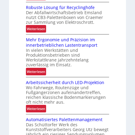
V
Robuste Lösung für Recyclinghöfe
o
Der Abfallwirtschaftsbetrieb Emsland
n
nutzt CB3-Palettenboxen von Craemer
d
zur Sammlung von Elektroschrott.
e
:
Weiterlesen
r
R
L
Mehr Ergonomie und Präzision im
o
a
innerbetrieblichen Lastentransport
b
d
In vielen Werkstätten und
u
e
Produktionsbetrieben sind
s
n
Werkstattkrane jahrzehntelang
t
zuverlässig im Einsatz.
w
e
a
:
Weiterlesen
L
a
M
ö
Arbeitssicherheit durch LED-Projektion
g
e
s
Wo Fahrwege, Routenzüge und
e
h
u
Fußgängerzonen aufeinandertreffen,
z
r
reichen klassische Bodenmarkierungen
n
u
E
oft nicht mehr aus.
g
r
r
:
Weiterlesen
f
K
g
A
ü
I
o
Automatisiertes Palettenmanagement
r
r
n
Das Schüttorfer Werk des
b
R
o
Kunststoffverarbeiters Georg Utz bewegt
e
e
jährlich ein riesiges Sendungsvolumen.
m