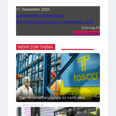
11. November 2025
Lagerlogistik + Materialfluss
dhf Intralogistik Magazin 9 (November) 2025
Euro-Log AG
Zur Firmenwebsite
MEHR ZUM THEMA
Der Anschaffungspreis ist nicht alles
Bild: Tosca Ltd.