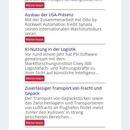
i
c
:
i
Weiterlesen
t
y
A
e
u
s
c
Ausbau der USA-Präsenz
u
t
s
l
Mit der Zusammenarbeit mit Otto by
o
n
Rockwell Automation treibt Synaos
i
i
m
d
seinen internationalen Wachstumskurs
a
c
n
P
voran.
t
h
g
i
r
:
Weiterlesen
e
h
s
A
ä
i
r
ö
u
KI-Nutzung in der Logistik
z
e
s
h
f
r
Vor rund einem Jahr hat PSI Software
i
b
e
e
t
gemeinsam mit dem
a
s
e
i
Marktforschungsinstitut Civey 300
u
i
s
Logistikfach- und Führungskräfte zu
d
t
P
o
e
ihrer Sicht auf künstliche Intelligenz…
d
a
r
n
l
:
Weiterlesen
u
U
e
i
K
S
r
t
I
m
Zuverlässiger Transport von Fracht und
A
t
c
-
-
Gepäck
i
e
N
h
P
Der Transport von Gepäckstücken sowie
n
u
n
r
L
m
das Zwischenlagern und Transportieren
t
n
ä
a
z
E
von Luftfracht an Flughäfen findet meist
s
e
n
u
‚hinter den Kulissen‘ in streng
e
D
a
n
r
n
gesicherten Bereichen…
-
g
g
z
b
:
e
Weiterlesen
i
P
e
Z
m
n
r