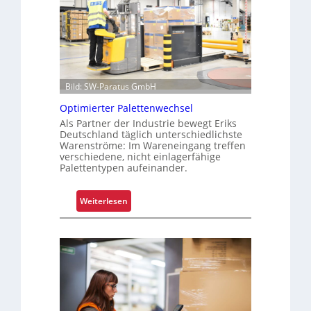
p
n
b
a
s
s
r
i
s
e
c
i
n
h
c
t
e
h
Bild: SW-Paratus GmbH
e
r
e
Optimierter Palettenwechsel
L
e
r
Als Partner der Industrie bewegt Eriks
a
Z
h
Deutschland täglich unterschiedlichste
g
e
e
Warenströme: Im Wareneingang treffen
verschiedene, nicht einlagerfähige
e
i
i
Palettentypen aufeinander.
r
t
t
k
e
:
o
Weiterlesen
n
O
s
“
p
t
t
e
i
n
m
i
e