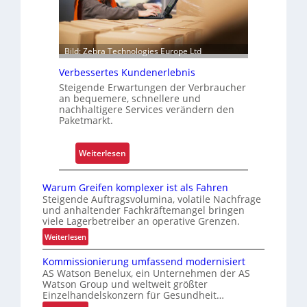
r
t
e
r
Bild: Zebra Technologies Europe Ltd
P
Verbessertes Kundenerlebnis
a
Steigende Erwartungen der Verbraucher
l
an bequemere, schnellere und
e
nachhaltigere Services verändern den
Paketmarkt.
t
t
e
:
Weiterlesen
n
V
w
e
Warum Greifen komplexer ist als Fahren
e
r
Steigende Auftragsvolumina, volatile Nachfrage
c
und anhaltender Fachkräftemangel bringen
b
viele Lagerbetreiber an operative Grenzen.
h
e
s
:
Weiterlesen
s
W
e
s
Kommissionierung umfassend modernisiert
a
l
e
AS Watson Benelux, ein Unternehmen der AS
r
r
Watson Group und weltweit größter
u
Einzelhandelskonzern für Gesundheit…
t
m