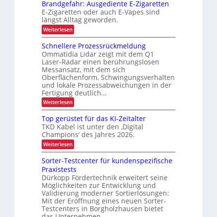
u
e
d
t
Brandgefahr: Ausgediente E-Zigaretten
o
v
n
e
E-Zigaretten oder auch E-Vapes sind
r
e
t
r
j
längst Alltag geworden.
r
i
L
e
l
o
:
Weiterlesen
e
ä
k
g
B
b
s
i
r
t
Schnellere Prozessrückmeldung
s
l
s
a
Ommatidia Lidar zeigt mit dem Q1
i
i
t
n
i
Laser-Radar einen berührungslosen
g
o
i
d
c
e
Messansatz, mit dem sich
k
g
n
r
h
Oberflächenform, Schwingungsverhalten
e
T
f
und lokale Prozessabweichungen in der
e
r
a
Fertigung deutlich…
n
a
h
:
Weiterlesen
n
r
L
S
s
:
a
c
p
A
Top gerüstet für das KI-Zeitalter
h
s
o
u
TKD Kabel ist unter den ‚Digital
n
r
s
t
Champions‘ des Jahres 2026.
e
t
g
e
l
v
:
Weiterlesen
e
l
o
n
T
d
e
n
o
i
t
Sorter-Testcenter für kundenspezifische
r
F
p
e
Praxistests
r
e
r
g
n
P
Dürkopp Fördertechnik erweitert seine
a
a
e
t
r
c
Möglichkeiten zur Entwicklung und
r
e
n
o
h
ü
E
Validierung moderner Sortierlösungen:
s
z
t
s
-
Mit der Eröffnung eines neuen Sorter-
e
u
t
p
Z
Testcenters in Borgholzhausen bietet
s
n
e
i
o
das Unternehmen…
s