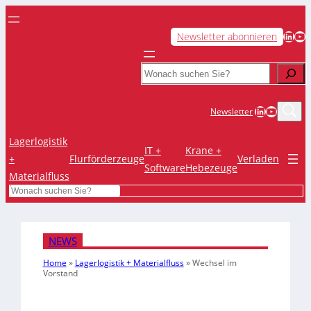
LinkedIn
YouTube
Newsletter abonnieren
Search
LinkedIn
YouTub
Newsletter
Lagerlogistik
IT +
Krane +
+
Flurförderzeuge
Verladen
Software
Hebezeuge
Materialfluss
Search
NEWS
Home
»
Lagerlogistik + Materialfluss
»
Wechsel im
Vorstand