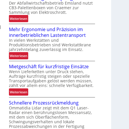
Der Abfallwirtschaftsbetrieb Emsland nutzt
n
CB3-Palettenboxen von Craemer zur
d
Sammlung von Elektroschrott.
e
:
Weiterlesen
r
R
L
d
Mehr Ergonomie und Präzision im
o
a
innerbetrieblichen Lastentransport
b
d
In vielen Werkstätten und
u
e
Produktionsbetrieben sind Werkstattkrane
s
n
jahrzehntelang zuverlässig im Einsatz.
t
w
:
Weiterlesen
e
a
M
L
a
Mietgeschäft für kurzfristige Einsätze
e
ö
g
Wenn Lieferketten unter Druck stehen,
h
s
e
Aufträge kurzfristig steigen oder spezielle
r
u
z
Transportaufgaben gelöst werden müssen,
E
n
zählt vor allem eins: schnelle Verfügbarkeit.
u
r
g
r
:
Weiterlesen
g
f
K
M
o
ü
Schnellere Prozessrückmeldung
I
i
n
r
Ommatidia Lidar zeigt mit dem Q1 Laser-
e
o
R
Radar einen berührungslosen Messansatz,
t
m
mit dem sich Oberflächenform,
e
g
Schwingungsverhalten und lokale
i
c
e
Prozessabweichungen in der Fertigung
e
y