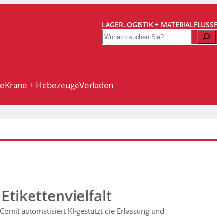
LAGERLOGISTIK + MATERIALFLUSS
Search
re
Krane + Hebezeuge
Verladen
Etikettenvielfalt
(Comi) automatisiert KI-gestützt die Erfassung und