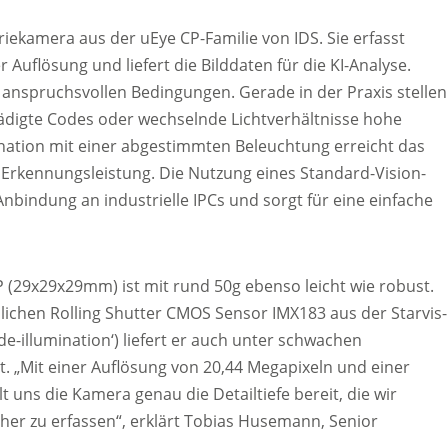
triekamera aus der uEye CP-Familie von IDS. Sie erfasst
Auflösung und liefert die Bilddaten für die KI-Analyse.
r anspruchsvollen Bedingungen. Gerade in der Praxis stellen
digte Codes oder wechselnde Lichtverhältnisse hohe
ation mit einer abgestimmten Beleuchtung erreicht das
Erkennungsleistung. Die Nutzung eines Standard-Vision-
Anbindung an industrielle IPCs und sorgt für eine einfache
29x29x29mm) ist mit rund 50g ebenso leicht wie robust.
dlichen Rolling Shutter CMOS Sensor IMX183 aus der Starvis-
de-illumination‘) liefert er auch unter schwachen
ät. „Mit einer Auflösung von 20,44 Megapixeln und einer
t uns die Kamera genau die Detailtiefe bereit, die wir
icher zu erfassen“, erklärt Tobias Husemann, Senior