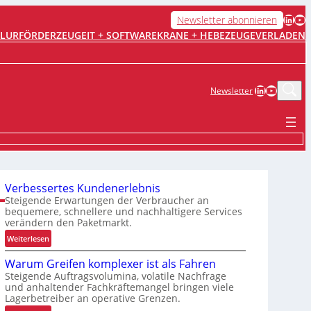
LinkedIn
YouTube
Newsletter abonnieren
FLURFÖRDERZEUGE
IT + SOFTWARE
KRANE + HEBEZEUGE
VERLADEN
LinkedIn
YouTub
Newsletter
Verbessertes Kundenerlebnis
Steigende Erwartungen der Verbraucher an
bequemere, schnellere und nachhaltigere Services
verändern den Paketmarkt.
:
Weiterlesen
V
Warum Greifen komplexer ist als Fahren
e
Steigende Auftragsvolumina, volatile Nachfrage
r
und anhaltender Fachkräftemangel bringen viele
b
Lagerbetreiber an operative Grenzen.
e