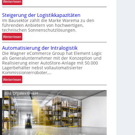
:
Weiterlesen
s
W
s
a
e
Steigerung der Logistikkapazitäten
r
r
Im Bausektor zählt die Marke Warema zu den
u
führenden Anbietern von hochwertigen,
t
technischen Sonnenschutzlösungen.
m
e
G
:
Weiterlesen
s
r
S
K
e
Automatisierung der Intralogistik
t
u
i
Die Wagner eCommerce Group hat Element Logic
e
n
als Generalunternehmer mit der Konzeption und
f
i
d
Realisierung einer AutoStore-Anlage mit 50.000
e
g
e
Lagerbehälter nebst vollautomatisierter
n
e
n
Kommissionierroboter,…
k
r
e
:
Weiterlesen
o
u
r
A
m
n
l
u
p
Bild: Orgatex GmbH
g
e
t
l
d
b
o
e
e
n
m
x
r
i
a
e
L
s
t
r
o
i
i
g
s
s
i