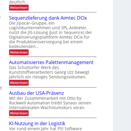
s
deutlich…
u
c
c
:
Weiterlesen
n
l
S
h
d
,
i
c
Sequenzlieferung dank Aimtec DCIx
ä
h
P
n
Die Jipocar-Gruppe, ein
f
n
r
g
Logistikunternehmen und 3PL-Anbieter,
e
t
ä
nutzt die JIS-Lösung (Just in Sequence) der
l
h
f
l
Digitalisierungsplattform Aimtec DCIx für
z
ö
ü
e
die Produktionsversorgung bei einem
i
f
r
r
bedeutenden…
,
s
e
e
k
:
Weiterlesen
P
i
S
r
u
o
e
o
Automatisiertes Palettenmanagement
r
q
n
z
Das Schüttorfer Werk des
z
u
e
i
Kunststoffverarbeiters Georg Utz bewegt
e
s
f
m
jährlich ein riesiges Sendungsvolumen.
n
s
r
z
r
i
:
Weiterlesen
i
l
ü
A
n
t
i
c
s
u
Ausbau der USA-Präsenz
n
e
k
t
t
f
m
Mit der Zusammenarbeit mit Otto by
e
o
e
i
e
Rockwell Automation treibt Synaos seinen
m
r
r
l
g
internationalen Wachstumskurs voran.
a
b
u
d
t
e
:
Weiterlesen
n
u
e
i
A
g
E
n
s
t
u
d
g
KI-Nutzung in der Logistik
i
i
s
r
a
e
Vor rund einem Jahr hat PSI Software
n
b
n
i