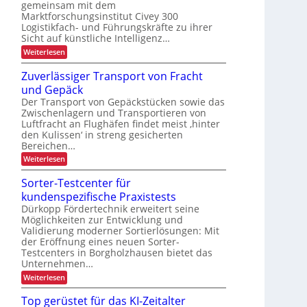
r
gemeinsam mit dem
a
k
s
t
e
Marktforschungsinstitut Civey 300
u
A
e
ä
d
i
Logistikfach- und Führungskräfte zu ihrer
b
s
t
e
m
Sicht auf künstliche Intelligenz…
l
P
r
t
z
a
:
Weiterlesen
i
U
e
l
e
K
S
c
c
e
I
A
Zuverlässiger Transport von Fracht
D
t
h
-
-
C
und Gepäck
t
N
e
P
I
e
u
Der Transport von Gepäckstücken sowie das
r
x
n
n
t
ä
Zwischenlagern und Transportieren von
m
L
z
s
Luftfracht an Flughäfen findet meist ‚hinter
a
u
e
a
den Kulissen‘ in streng gesicherten
n
n
n
s
Bereichen…
a
g
z
g
t
i
:
Weiterlesen
e
n
Z
e
m
d
u
Sorter-Testcenter für
n
e
e
v
n
kundenspezifische Praxistests
r
t
e
t
L
r
Dürkopp Fördertechnik erweitert seine
r
o
l
Möglichkeiten zur Entwicklung und
a
g
ä
Validierung moderner Sortierlösungen: Mit
i
n
s
der Eröffnung eines neuen Sorter-
s
s
s
Testcenters in Borgholzhausen bietet das
t
i
p
i
Unternehmen…
g
k
e
o
:
Weiterlesen
r
S
r
T
o
Top gerüstet für das KI-Zeitalter
t
r
r