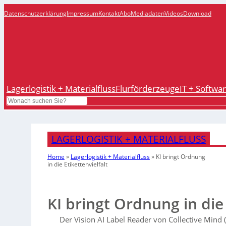
Datenschutzerklärung
Impressum
Kontakt
Abo
Mediadaten
Videos
Download
Lagerlogistik + Materialfluss
Flurförderzeuge
IT + Softwa
Search
LAGERLOGISTIK + MATERIALFLUSS
Home
»
Lagerlogistik + Materialfluss
»
KI bringt Ordnung
in die Etikettenvielfalt
KI bringt Ordnung in die 
Der Vision AI Label Reader von Collective Mind 