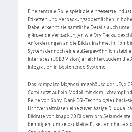
Eine zentrale Rolle spielt die eingesetzte Indus
Etiketten und Verpackungsoberflächen in hoher 
Dabei erkennt sie sämtliche Details auch unte
glänzende Verpackungen wie Dry Packs, beschä
Anforderungen an die Bildaufnahme. In Kombin
System dennoch eine außergewöhnlich stabile 
Interfaces (USB3 Vision) erleichtert zudem die 
Integration in bestehende Systeme.
Das kompakte Magnesiumgehäuse der uEye CP (
Comi setzt auf ein Modell mit dem lichtempfin
Reihe von Sony. Dank BSI-Technologie (‚back-si
Lichtverhältnissen eine zuverlässige Bildqualit
Bildrate von knapp 20 Bildern pro Sekunde stell
benötigen, um selbst kleine Etiketteninhalte s