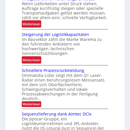
s
t
Wenn Lieferketten unter Druck stehen,
u
i
Aufträge kurzfristig steigen oder spezielle
e
e
c
Transportaufgaben gelöst werden müssen,
s
E
zählt vor allem eins: schnelle Verfügbarkeit.
h
t
F
e
:
Weiterlesen
s
G
r
M
-
Steigerung der Logistikkapazitäten
h
i
B
Im Bausektor zählt die Marke Warema zu
e
e
a
den führenden Anbietern von
i
t
hochwertigen, technischen
u
t
g
Sonnenschutzlösungen.
r
d
e
:
e
Weiterlesen
u
s
S
i
r
c
Schnellere Prozessrückmeldung
t
h
c
h
Ommatidia Lidar zeigt mit dem Q1 Laser-
e
e
h
ä
Radar einen berührungslosen Messansatz,
i
n
L
mit dem sich Oberflächenform,
f
g
j
Schwingungsverhalten und lokale
E
t
e
e
Prozessabweichungen in der Fertigung
D
f
deutlich…
r
t
-
ü
u
z
:
Weiterlesen
P
r
S
n
t
r
c
k
Sequenzlieferung dank Aimtec DCIx
g
e
h
o
u
Die Jipocar-Gruppe, ein
n
d
r
j
Logistikunternehmen und 3PL-Anbieter,
r
e
e
h
nutzt die JIS-Lösung (Just in Sequence) der
e
l
z