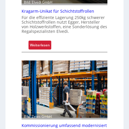
Bild: Elvedi GmbH
Kragarm-Unikat für Schichtstoffrollen
Für die effiziente Lagerung 250kg schwerer
Schichtstoffrollen nutzt Egger, Hersteller
von Holzwerkstoffen, eine Sonderlösung des
Regalspezialisten Elvedi.
:
Weiterlesen
K
r
a
g
a
r
m
-
U
n
i
Bild: Zetes GmbH
k
a
Kommissionierung umfassend modernisiert