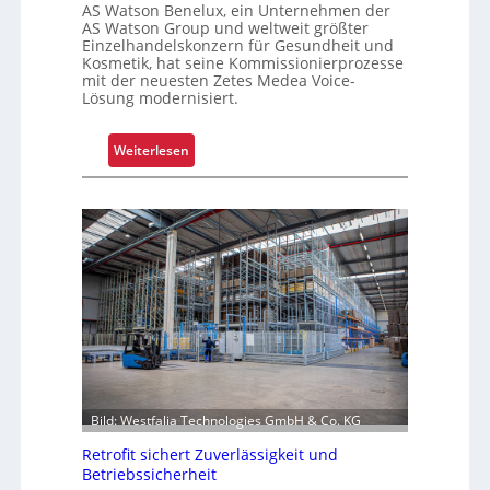
t
AS Watson Benelux, ein Unternehmen der
f
AS Watson Group und weltweit größter
Einzelhandelskonzern für Gesundheit und
ü
Kosmetik, hat seine Kommissionierprozesse
r
mit der neuesten Zetes Medea Voice-
S
Lösung modernisiert.
c
h
:
Weiterlesen
i
K
c
o
h
m
t
m
s
i
t
s
o
s
f
i
f
o
r
n
o
i
l
Bild: Westfalia Technologies GmbH & Co. KG
e
l
r
Retrofit sichert Zuverlässigkeit und
e
u
Betriebssicherheit
n