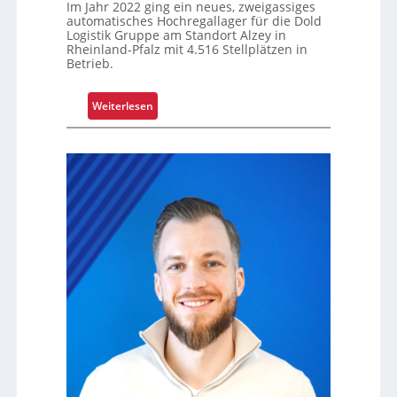
n
Im Jahr 2022 ging ein neues, zweigassiges
automatisches Hochregallager für die Dold
g
Logistik Gruppe am Standort Alzey in
u
Rheinland-Pfalz mit 4.516 Stellplätzen in
m
Betrieb.
f
a
:
Weiterlesen
s
R
s
e
e
t
n
r
d
o
m
f
o
i
d
t
e
s
r
i
n
c
i
h
s
e
i
r
e
t
r