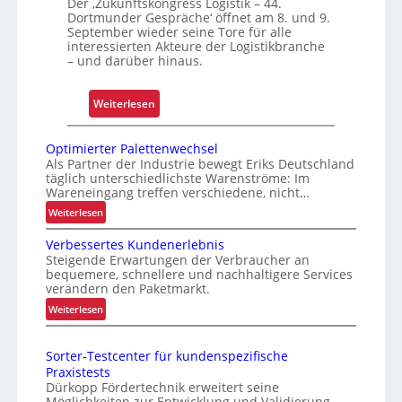
Der ‚Zukunftskongress Logistik – 44.
t
Dortmunder Gespräche‘ öffnet am 8. und 9.
i
September wieder seine Tore für alle
S
e
interessierten Akteure der Logistikbranche
c
b
– und darüber hinaus.
h
s
w
s
:
Weiterlesen
a
i
„
c
c
S
h
Optimierter Palettenwechsel
h
i
Als Partner der Industrie bewegt Eriks Deutschland
s
e
täglich unterschiedlichste Warenströme: Im
c
t
r
Wareneingang treffen verschiedene, nicht…
h
e
h
:
Weiterlesen
e
l
e
O
r
l
Verbessertes Kundenerlebnis
i
p
e
Steigende Erwartungen der Verbraucher an
e
t
t
L
bequemere, schnellere und nachhaltigere Services
n
i
verändern den Paketmarkt.
o
m
o
:
Weiterlesen
g
i
f
V
i
e
f
e
s
r
e
Sorter-Testcenter für kundenspezifische
r
t
t
Praxistests
n
b
e
i
Dürkopp Fördertechnik erweitert seine
e
r
Möglichkeiten zur Entwicklung und Validierung