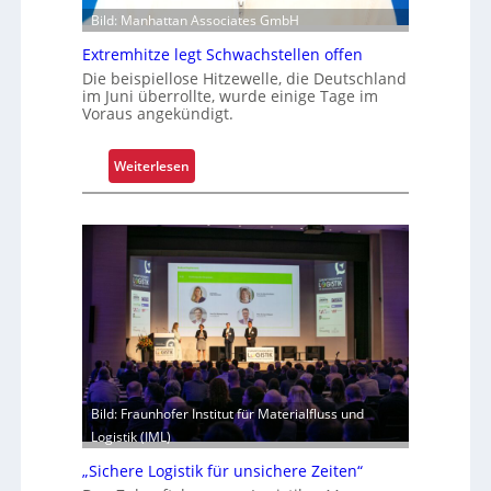
Z
t
Bild: Manhattan Associates GmbH
u
Extremhitze legt Schwachstellen offen
v
e
Die beispiellose Hitzewelle, die Deutschland
im Juni überrollte, wurde einige Tage im
r
Voraus angekündigt.
l
ä
:
Weiterlesen
s
E
s
x
i
t
g
r
k
e
e
m
i
h
t
i
u
t
n
z
d
Bild: Fraunhofer Institut für Materialfluss und
e
B
Logistik (IML)
l
e
e
t
„Sichere Logistik für unsichere Zeiten“
g
r