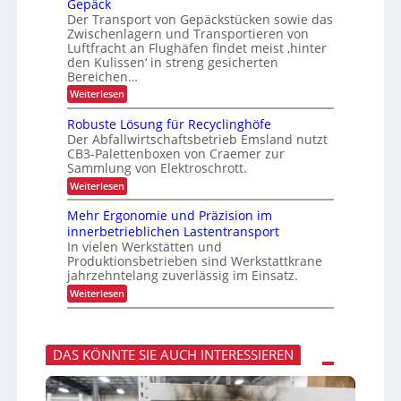
Gepäck
C
N
t
P
I
Der Transport von Gepäckstücken sowie das
u
e
r
x
Zwischenlagern und Transportieren von
t
n
ä
z
m
Luftfracht an Flughäfen findet meist ‚hinter
s
u
a
den Kulissen‘ in streng gesicherten
e
n
n
n
Bereichen…
g
a
z
:
Weiterlesen
i
g
Z
n
e
u
d
m
Robuste Lösung für Recyclinghöfe
v
e
e
Der Abfallwirtschaftsbetrieb Emsland nutzt
e
r
n
CB3-Palettenboxen von Craemer zur
r
L
t
Sammlung von Elektroschrott.
l
o
ä
g
:
Weiterlesen
s
i
R
s
s
o
Mehr Ergonomie und Präzision im
i
t
b
innerbetrieblichen Lastentransport
g
i
u
e
k
In vielen Werkstätten und
s
r
Produktionsbetrieben sind Werkstattkrane
t
T
e
jahrzehntelang zuverlässig im Einsatz.
r
L
:
Weiterlesen
a
ö
M
n
s
e
s
u
h
p
n
r
o
g
DAS KÖNNTE SIE AUCH INTERESSIEREN
E
r
f
r
t
ü
g
v
r
o
o
R