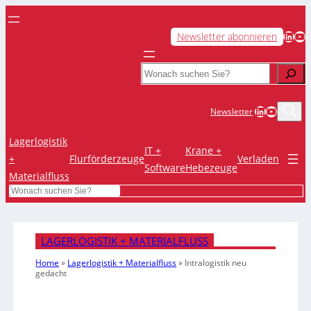
LinkedIn
YouTube
Newsletter abonnieren
Search
LinkedIn
YouTub
Newsletter
Lagerlogistik
IT +
Krane +
+
Flurförderzeuge
Verladen
Software
Hebezeuge
Materialfluss
Search
LAGERLOGISTIK + MATERIALFLUSS
Home
»
Lagerlogistik + Materialfluss
»
Intralogistik neu
gedacht