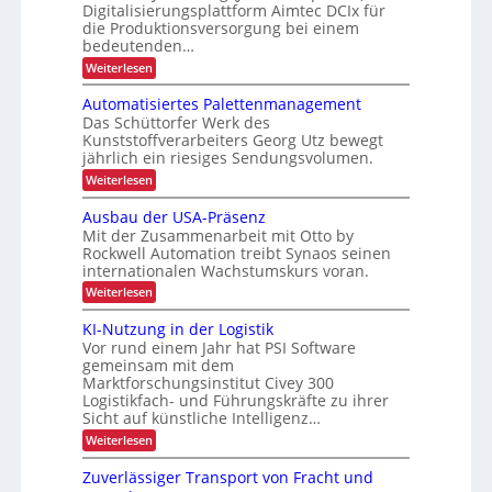
r
ä
Digitalisierungsplattform Aimtec DCIx für
l
k
f
e
L
die Produktionsversorgung bei einem
l
t
r
r
bedeutenden…
o
t
i
e
i
:
Weiterlesen
g
l
P
o
s
S
r
i
i
n
e
t
o
Automatisiertes Palettenmanagement
s
c
q
z
i
Das Schüttorfer Werk des
u
t
h
e
Kunststoffverarbeiters Georg Utz bewegt
g
e
s
i
jährlich ein riesiges Sendungsvolumen.
n
e
s
k
z
r
:
Weiterlesen
E
l
k
ü
A
i
i
c
u
a
Ausbau der USA-Präsenz
e
k
n
t
Mit der Zusammenarbeit mit Otto by
p
f
m
o
s
e
Rockwell Automation treibt Synaos seinen
e
a
m
ä
r
internationalen Wachstumskurs voran.
l
a
z
u
d
t
t
:
Weiterlesen
n
i
u
i
A
z
g
n
s
t
u
KI-Nutzung in der Logistik
d
e
g
i
s
ä
a
Vor rund einem Jahr hat PSI Software
e
b
n
t
r
gemeinsam mit dem
a
k
t
e
Marktforschungsinstitut Civey 300
u
A
e
Logistikfach- und Führungskräfte zu ihrer
d
n
i
s
e
Sicht auf künstliche Intelligenz…
m
P
r
t
:
Weiterlesen
a
U
e
K
l
S
c
I
e
Zuverlässiger Transport von Fracht und
A
D
-
t
-