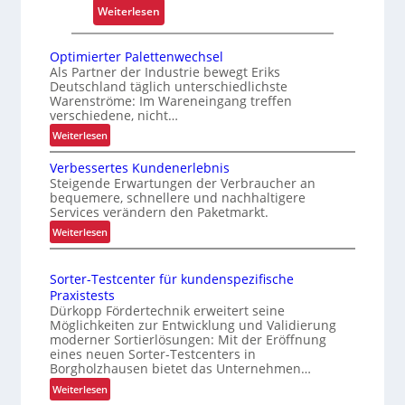
ä
:
Weiterlesen
s
E
s
x
Optimierter Palettenwechsel
i
t
Als Partner der Industrie bewegt Eriks
g
Deutschland täglich unterschiedlichste
r
k
Warenströme: Im Wareneingang treffen
e
verschiedene, nicht…
e
m
i
:
Weiterlesen
h
O
t
i
Verbessertes Kundenerlebnis
p
u
t
Steigende Erwartungen der Verbraucher an
t
n
bequemere, schnellere und nachhaltigere
z
i
d
Services verändern den Paketmarkt.
e
m
B
:
Weiterlesen
l
i
e
V
e
e
e
t
r
g
Sorter-Testcenter für kundenspezifische
r
r
t
Praxistests
t
b
i
e
Dürkopp Fördertechnik erweitert seine
S
e
e
r
Möglichkeiten zur Entwicklung und Validierung
c
s
moderner Sortierlösungen: Mit der Eröffnung
P
b
h
s
eines neuen Sorter-Testcenters in
a
s
Borgholzhausen bietet das Unternehmen…
e
w
l
s
r
:
a
Weiterlesen
e
i
t