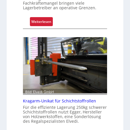
Fachkräftemangel bringen viele
Lagerbetreiber an operative Grenzen.
:
Weiterlesen
W
a
r
u
m
G
r
e
i
f
e
Bild: Elvedi GmbH
n
k
Kragarm-Unikat für Schichtstoffrollen
o
Für die effiziente Lagerung 250kg schwerer
Schichtstoffrollen nutzt Egger, Hersteller
m
von Holzwerkstoffen, eine Sonderlösung
p
des Regalspezialisten Elvedi.
l