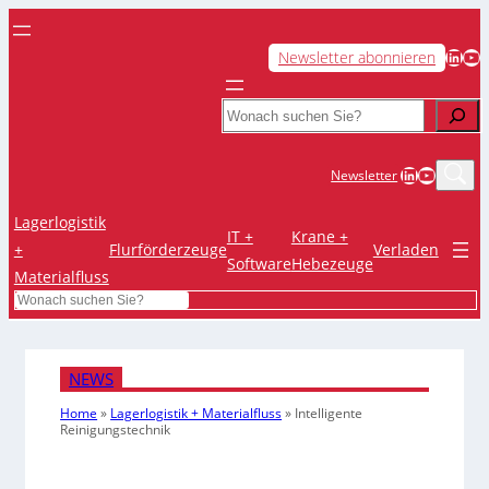
LinkedIn
YouTube
Newsletter abonnieren
Search
LinkedIn
YouTub
Newsletter
Lagerlogistik
IT +
Krane +
+
Flurförderzeuge
Verladen
Software
Hebezeuge
Materialfluss
Search
NEWS
Home
»
Lagerlogistik + Materialfluss
»
Intelligente
Reinigungstechnik