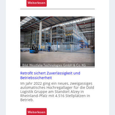
i
:
Weiterlesen
c
K
h
o
t
m
s
m
t
i
o
s
f
s
f
i
r
o
o
n
l
i
Bild: Westfalia Technologies GmbH & Co. KG
l
e
e
r
Retrofit sichert Zuverlässigkeit und
Betriebssicherheit
n
u
Im Jahr 2022 ging ein neues, zweigassiges
n
automatisches Hochregallager für die Dold
g
Logistik Gruppe am Standort Alzey in
u
Rheinland-Pfalz mit 4.516 Stellplätzen in
Betrieb.
m
f
a
:
Weiterlesen