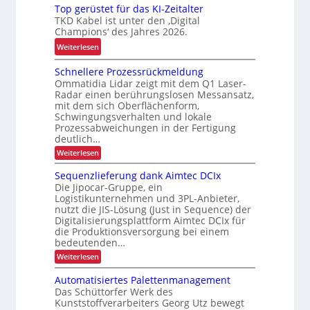
k
g
Top gerüstet für das KI-Zeitalter
u
u
TKD Kabel ist unter den ‚Digital
d
t
r
Champions‘ des Jahres 2026.
e
o
z
:
r
Weiterlesen
m
f
T
L
a
r
Schnellere Prozessrückmeldung
o
o
t
i
Ommatidia Lidar zeigt mit dem Q1 Laser-
p
g
i
s
Radar einen berührungslosen Messansatz,
g
i
s
mit dem sich Oberflächenform,
t
e
s
i
Schwingungsverhalten und lokale
i
r
t
Prozessabweichungen in der Fertigung
e
g
deutlich…
ü
i
r
e
s
k
:
Weiterlesen
u
E
S
t
k
n
c
i
Sequenzlieferung dank Aimtec DCIx
e
a
g
h
n
Die Jipocar-Gruppe, ein
n
t
p
d
Logistikunternehmen und 3PL-Anbieter,
s
e
f
a
e
nutzt die JIS-Lösung (Just in Sequence) der
l
ä
ü
z
Digitalisierungsplattform Aimtec DCIx für
l
r
t
e
r
die Produktionsversorgung bei einem
i
I
z
r
bedeutenden…
d
t
n
e
e
:
Weiterlesen
a
ä
P
t
S
r
s
t
r
e
o
Automatisiertes Palettenmanagement
K
e
q
a
z
Das Schüttorfer Werk des
u
I
n
e
l
Kunststoffverarbeiters Georg Utz bewegt
e
s
-