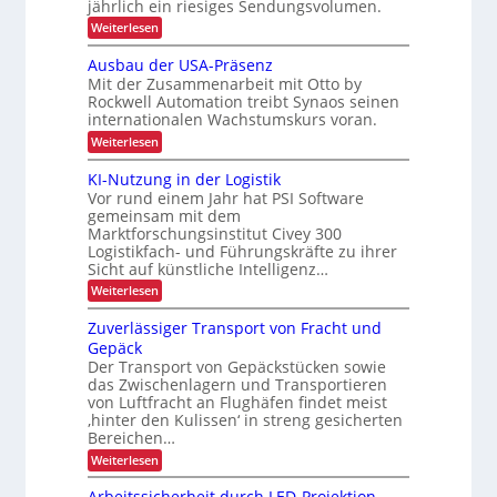
o
jährlich ein riesiges Sendungsvolumen.
n
s
Z
z
g
r
:
Weiterlesen
l
e
ü
A
i
i
c
u
i
Ausbau der USA-Präsenz
s
e
k
t
Mit der Zusammenarbeit mit Otto by
t
f
t
m
o
e
Rockwell Automation treibt Synaos seinen
e
a
m
i
r
internationalen Wachstumskurs voran.
l
a
l
k
u
d
t
:
Weiterlesen
n
t
u
i
A
g
n
s
e
u
KI-Nutzung in der Logistik
d
g
i
s
r
a
Vor rund einem Jahr hat PSI Software
e
b
n
r
gemeinsam mit dem
a
k
t
Marktforschungsinstitut Civey 300
u
A
e
Logistikfach- und Führungskräfte zu ihrer
d
i
s
e
Sicht auf künstliche Intelligenz…
m
P
r
t
:
Weiterlesen
a
U
e
K
l
S
c
I
e
Zuverlässiger Transport von Fracht und
A
D
-
t
-
Gepäck
C
N
t
P
I
Der Transport von Gepäckstücken sowie
u
e
r
x
das Zwischenlagern und Transportieren
t
n
ä
z
m
von Luftfracht an Flughäfen findet meist
s
u
a
‚hinter den Kulissen‘ in streng gesicherten
e
n
n
n
Bereichen…
g
a
z
:
Weiterlesen
i
g
Z
n
e
u
d
m
Arbeitssicherheit durch LED-Projektion