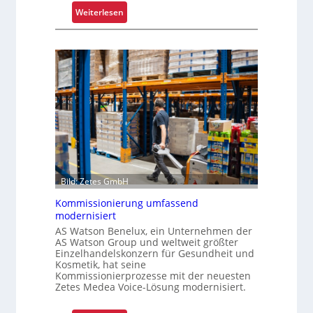
e
:
Weiterlesen
x
K
e
r
r
a
i
g
s
a
t
r
a
m
l
-
s
U
F
n
a
i
h
Bild: Zetes GmbH
k
r
a
Kommissionierung umfassend
e
modernisiert
t
n
AS Watson Benelux, ein Unternehmen der
f
AS Watson Group und weltweit größter
ü
Einzelhandelskonzern für Gesundheit und
r
Kosmetik, hat seine
Kommissionierprozesse mit der neuesten
S
Zetes Medea Voice-Lösung modernisiert.
c
h