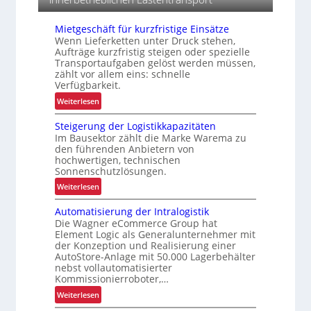
Mietgeschäft für kurzfristige Einsätze
Wenn Lieferketten unter Druck stehen,
Aufträge kurzfristig steigen oder spezielle
Transportaufgaben gelöst werden müssen,
zählt vor allem eins: schnelle
Verfügbarkeit.
:
Weiterlesen
M
Steigerung der Logistikkapazitäten
i
Im Bausektor zählt die Marke Warema zu
e
den führenden Anbietern von
t
hochwertigen, technischen
g
Sonnenschutzlösungen.
e
:
Weiterlesen
s
S
c
Automatisierung der Intralogistik
t
h
Die Wagner eCommerce Group hat
e
ä
Element Logic als Generalunternehmer mit
i
der Konzeption und Realisierung einer
f
g
AutoStore-Anlage mit 50.000 Lagerbehälter
t
e
nebst vollautomatisierter
f
Kommissionierroboter,…
r
ü
u
:
Weiterlesen
r
n
A