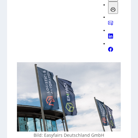
Logistics & Automation
und
M-Pack Special
), ein
kostenloses Ticket für alle vier Messen kann mit
Gutscheincode 289 über intralogistik-messen.de
angefordert werden.
Bild: Easyfairs Deutschland GmbH