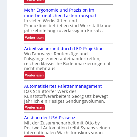
r
R
L
Mehr Ergonomie und Präzision im
o
a
innerbetrieblichen Lastentransport
b
d
In vielen Werkstätten und
u
e
Produktionsbetrieben sind Werkstattkrane
s
n
jahrzehntelang zuverlässig im Einsatz.
t
w
:
Weiterlesen
e
a
M
L
a
Arbeitssicherheit durch LED-Projektion
e
ö
Wo Fahrwege, Routenzüge und
g
h
s
Fußgängerzonen aufeinandertreffen,
e
r
u
reichen klassische Bodenmarkierungen oft
z
E
nicht mehr aus.
n
u
r
g
:
Weiterlesen
r
g
f
A
K
o
Automatisiertes Palettenmanagement
ü
r
I
n
Das Schüttorfer Werk des
r
b
o
Kunststoffverarbeiters Georg Utz bewegt
R
e
jährlich ein riesiges Sendungsvolumen.
m
e
i
:
i
Weiterlesen
c
t
A
e
y
u
s
Ausbau der USA-Präsenz
u
t
c
s
Mit der Zusammenarbeit mit Otto by
o
n
l
Rockwell Automation treibt Synaos seinen
i
m
d
internationalen Wachstumskurs voran.
i
a
c
P
t