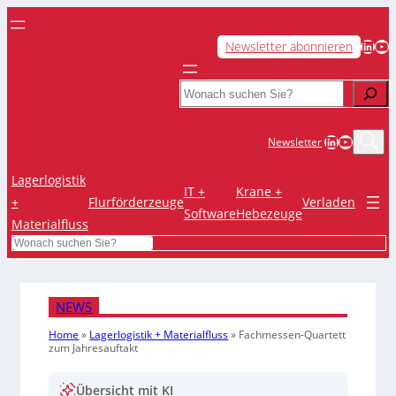
LinkedIn
YouTube
Newsletter abonnieren
Search
LinkedIn
YouTub
Newsletter
Lagerlogistik
IT +
Krane +
+
Flurförderzeuge
Verladen
Software
Hebezeuge
Materialfluss
Search
NEWS
Home
»
Lagerlogistik + Materialfluss
»
Fachmessen-Quartett
zum Jahresauftakt
Übersicht mit KI