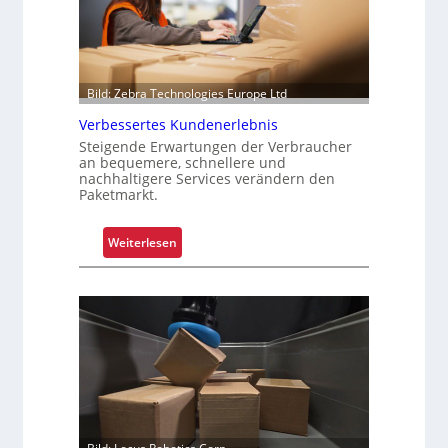
Bild: Zebra Technologies Europe Ltd
Verbessertes Kundenerlebnis
Steigende Erwartungen der Verbraucher
an bequemere, schnellere und
nachhaltigere Services verändern den
Paketmarkt.
:
Weiterlesen
V
e
r
b
e
s
s
e
r