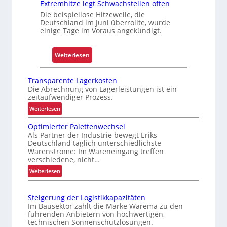
Extremhitze legt Schwachstellen offen
m
Die beispiellose Hitzewelle, die
f
Deutschland im Juni überrollte, wurde
a
einige Tage im Voraus angekündigt.
s
s
:
Weiterlesen
e
E
n
x
Transparente Lagerkosten
d
t
Die Abrechnung von Lagerleistungen ist ein
m
zeitaufwendiger Prozess.
r
o
e
:
Weiterlesen
d
T
m
e
Optimierter Palettenwechsel
r
h
Als Partner der Industrie bewegt Eriks
r
a
i
Deutschland täglich unterschiedlichste
n
n
t
Warenströme: Im Wareneingang treffen
i
s
verschiedene, nicht…
z
p
s
:
Weiterlesen
e
a
i
O
l
r
e
p
e
e
Steigerung der Logistikkapazitäten
r
t
g
n
Im Bausektor zählt die Marke Warema zu den
t
i
führenden Anbietern von hochwertigen,
t
t
m
technischen Sonnenschutzlösungen.
e
S