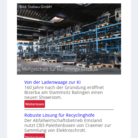
a
d
p
Bild: Stabau GmbH
e
a
r
z
I
i
n
t
t
ä
r
t
a
e
l
n
o
g
i
Mietgeschäft für kurzfristige Einsätze
s
t
Von der Ladenwaage zur KI
i
160 Jahre nach der Gründung eröffnet
k
Bizerba am Stammsitz Balingen einen
neuen Showroom.
:
Weiterlesen
V
Robuste Lösung für Recyclinghöfe
o
Der Abfallwirtschaftsbetrieb Emsland
n
nutzt CB3-Palettenboxen von Craemer zur
d
Sammlung von Elektroschrott.
e
:
Weiterlesen