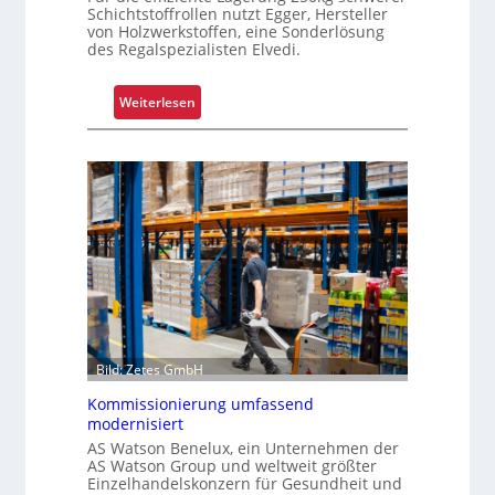
Schichtstoffrollen nutzt Egger, Hersteller
m
von Holzwerkstoffen, eine Sonderlösung
p
des Regalspezialisten Elvedi.
l
e
:
Weiterlesen
x
K
e
r
r
a
i
g
s
a
t
r
a
m
l
-
s
U
F
n
a
i
h
Bild: Zetes GmbH
k
r
Kommissionierung umfassend
a
e
modernisiert
t
n
AS Watson Benelux, ein Unternehmen der
f
AS Watson Group und weltweit größter
ü
Einzelhandelskonzern für Gesundheit und