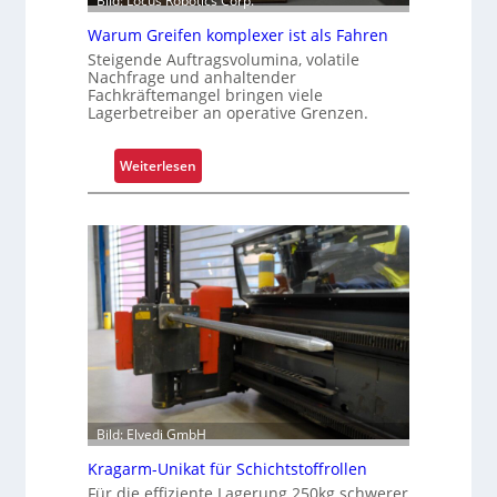
Bild: Locus Robotics Corp.
t
e
Warum Greifen komplexer ist als Fahren
s
Steigende Auftragsvolumina, volatile
K
Nachfrage und anhaltender
Fachkräftemangel bringen viele
u
Lagerbetreiber an operative Grenzen.
n
d
:
Weiterlesen
e
W
n
a
e
r
r
u
l
m
e
G
b
r
n
e
i
i
s
f
e
Bild: Elvedi GmbH
n
Kragarm-Unikat für Schichtstoffrollen
k
o
Für die effiziente Lagerung 250kg schwerer