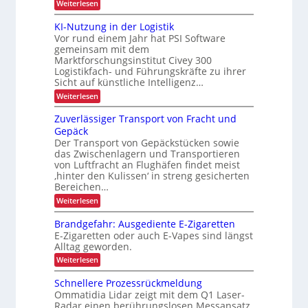
:
n
Weiterlesen
h
i
r
A
g
e
s
u
ä
KI-Nutzung in der Logistik
i
h
r
s
Vor rund einem Jahr hat PSI Software
z
e
b
ö
h
r
gemeinsam mit dem
i
a
f
e
t
Marktforschungsinstitut Civey 300
u
s
e
e
i
Logistikfach- und Führungskräfte zu ihrer
d
i
s
e
Sicht auf künstliche Intelligenz…
t
P
o
r
:
d
Weiterlesen
a
U
n
K
l
S
u
I
e
i
Zuverlässiger Transport von Fracht und
A
r
-
t
-
m
Gepäck
N
t
c
P
i
Der Transport von Gepäckstücken sowie
u
e
r
h
das Zwischenlagern und Transportieren
t
n
n
ä
L
z
m
von Luftfracht an Flughäfen findet meist
s
n
u
a
E
‚hinter den Kulissen‘ in streng gesicherten
e
e
n
n
n
Bereichen…
D
g
a
r
z
:
-
Weiterlesen
i
g
b
Z
n
e
P
u
e
d
m
Brandgefahr: Ausgediente E-Zigaretten
r
v
e
e
t
E-Zigaretten oder auch E-Vapes sind längst
e
o
r
n
Alltag geworden.
r
r
L
t
j
l
o
i
:
Weiterlesen
e
ä
g
B
e
s
i
r
k
Schnellere Prozessrückmeldung
b
s
s
a
t
Ommatidia Lidar zeigt mit dem Q1 Laser-
i
t
n
l
Radar einen berührungslosen Messansatz,
i
g
i
d