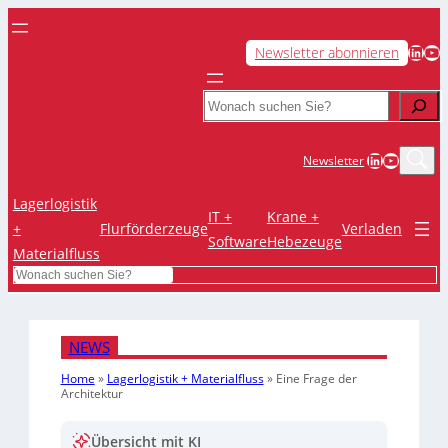
LinkedIn
YouTube
Newsletter abonnieren
Search
LinkedIn
YouTub
Newsletter
Lagerlogistik
IT +
Krane +
+
Flurförderzeuge
Verladen
Software
Hebezeuge
Materialfluss
Search
NEWS
Home
»
Lagerlogistik + Materialfluss
»
Eine Frage der
Architektur
Übersicht mit KI