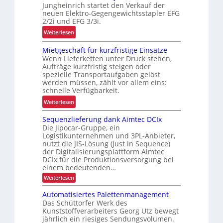
n
Jungheinrich startet den Verkauf der
b
o
neuen Elektro-Gegengewichtsstapler EFG
e
2/2i und EFG 3/3i.
m
i
i
:
Weiterlesen
t
e
N
s
Mietgeschäft für kurzfristige Einsätze
u
e
s
Wenn Lieferketten unter Druck stehen,
n
u
i
Aufträge kurzfristig steigen oder
d
e
c
spezielle Transportaufgaben gelöst
P
E
werden müssen, zählt vor allem eins:
h
r
F
schnelle Verfügbarkeit.
e
ä
G
:
r
Weiterlesen
z
-
M
h
i
B
Sequenzlieferung dank Aimtec DCIx
i
e
s
a
Die Jipocar-Gruppe, ein
e
i
i
Logistikunternehmen und 3PL-Anbieter,
u
t
t
nutzt die JIS-Lösung (Just in Sequence)
o
r
g
d
der Digitalisierungsplattform Aimtec
n
e
e
u
DCIx für die Produktionsversorgung bei
i
i
einem bedeutenden…
s
r
m
h
c
c
:
Weiterlesen
i
e
S
h
h
e
n
n
Automatisiertes Palettenmanagement
ä
L
q
n
Das Schüttorfer Werk des
j
u
f
E
Kunststoffverarbeiters Georg Utz bewegt
e
e
e
t
D
jährlich ein riesiges Sendungsvolumen.
n
r
t