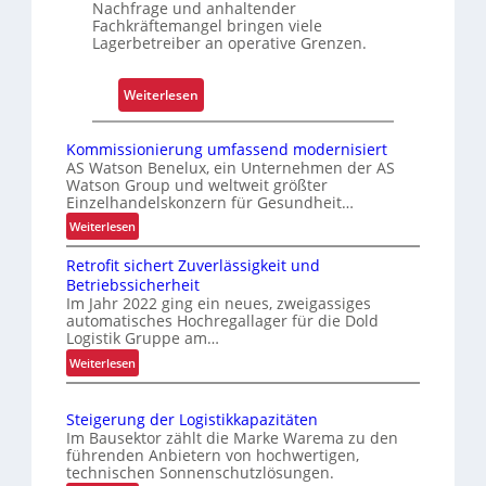
Nachfrage und anhaltender
K
Fachkräftemangel bringen viele
u
Lagerbetreiber an operative Grenzen.
n
d
:
Weiterlesen
e
W
n
a
Kommissionierung umfassend modernisiert
e
r
AS Watson Benelux, ein Unternehmen der AS
r
Watson Group und weltweit größter
u
l
Einzelhandelskonzern für Gesundheit…
m
e
:
Weiterlesen
G
b
K
r
n
Retrofit sichert Zuverlässigkeit und
o
e
Betriebssicherheit
i
m
i
Im Jahr 2022 ging ein neues, zweigassiges
s
m
automatisches Hochregallager für die Dold
f
i
Logistik Gruppe am…
e
s
:
Weiterlesen
n
s
R
k
i
e
o
o
Steigerung der Logistikkapazitäten
t
n
m
Im Bausektor zählt die Marke Warema zu den
r
i
führenden Anbietern von hochwertigen,
p
o
technischen Sonnenschutzlösungen.
e
l
f