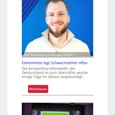
Bild: Manhattan Associates GmbH
Extremhitze legt Schwachstellen offen
Die beispiellose Hitzewelle, die
Deutschland im Juni überrollte, wurde
einige Tage im Voraus angekündigt.
:
Weiterlesen
E
x
t
r