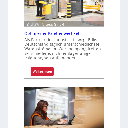
l
e
e
L
n
o
o
g
Bild: SW-Paratus GmbH
f
i
Optimierter Palettenwechsel
f
s
Als Partner der Industrie bewegt Eriks
e
t
Deutschland täglich unterschiedlichste
n
i
Warenströme: Im Wareneingang treffen
verschiedene, nicht einlagerfähige
k
Palettentypen aufeinander.
f
ü
r
:
Weiterlesen
u
O
n
p
s
t
i
i
c
m
h
i
e
e
r
r
e
t