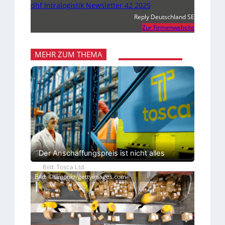
dhf Intralogistik Newsletter 42 2025
Reply Deutschland SE
Zur Firmenwebsite
MEHR ZUM THEMA
Der Anschaffungspreis ist nicht alles
Bild: Tosca Ltd.
Bild: ©simonkr/gettyimages.com