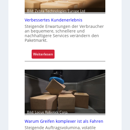
Z
e
e
r
Bild: Zebra Technologies Europe Ltd
i
P
Verbessertes Kundenerlebnis
t
a
Steigende Erwartungen der Verbraucher
e
l
an bequemere, schnellere und
n
e
nachhaltigere Services verändern den
“
Paketmarkt.
t
t
e
:
Weiterlesen
n
V
w
e
e
r
c
b
h
e
s
s
e
s
l
e
r
Bild: Locus Robotics Corp.
t
Warum Greifen komplexer ist als Fahren
e
s
Steigende Auftragsvolumina, volatile