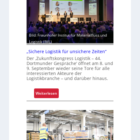
e
m
h
i
t
z
Bild: Fraunhofer Institut für Materialfluss und
e
Logistik (IML)
l
„Sichere Logistik für unsichere Zeiten“
e
Der ‚Zukunftskongress Logistik – 44.
g
Dortmunder Gespräche‘ öffnet am 8. und
t
9. September wieder seine Tore für alle
interessierten Akteure der
S
Logistikbranche – und darüber hinaus.
c
h
w
:
Weiterlesen
a
„
c
S
h
i
s
c
t
h
e
e
l
r