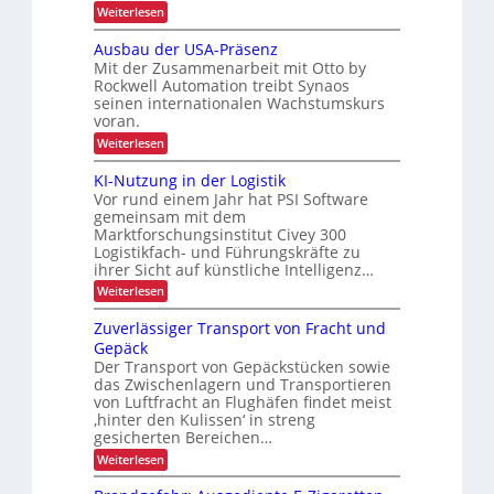
f
-
z
:
Weiterlesen
b
z
l
ü
P
A
e
i
t
u
r
r
Ausbau der USA-Präsenz
e
t
t
e
k
o
Mit der Zusammenarbeit mit Otto by
f
o
r
r
e
Rockwell Automation treibt Synaos
u
j
m
i
r
h
seinen internationalen Wachstumskurs
a
r
e
u
e
voran.
t
ä
z
k
n
i
b
:
l
Weiterlesen
g
f
t
s
A
l
d
t
i
r
i
u
a
KI-Nutzung in der Logistik
e
i
l
s
i
o
n
r
Vor rund einem Jahr hat PSI Software
c
b
i
k
t
s
n
gemeinsam mit dem
a
A
h
c
e
Marktforschungsinstitut Civey 300
t
u
i
s
e
h
Logistikfach- und Führungskräfte zu
d
m
i
P
n
e
ihrer Sicht auf künstliche Intelligenz…
t
a
g
r
e
L
l
:
Weiterlesen
e
U
c
e
K
a
S
D
E
t
I
Zuverlässiger Transport von Fracht und
A
s
C
t
-
i
-
Gepäck
I
t
e
N
P
n
x
Der Transport von Gepäckstücken sowie
n
u
e
r
s
m
das Zwischenlagern und Transportieren
t
ä
n
a
z
von Luftfracht an Flughäfen findet meist
ä
s
t
n
u
‚hinter den Kulissen‘ in streng
e
t
a
n
r
n
gesicherten Bereichen…
z
g
g
z
a
:
e
Weiterlesen
i
e
Z
m
n
n
u
e
d