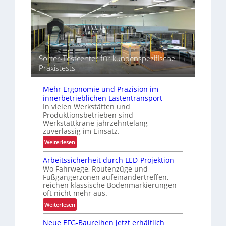
d
t
t
p
e
u
a
r
n
z
I
d
i
n
B
t
t
e
ä
Sorter-Testcenter für kundenspezifische
r
t
t
Praxistests
a
r
e
l
i
n
Mehr Ergonomie und Präzision im
o
e
innerbetrieblichen Lastentransport
g
b
In vielen Werkstätten und
i
s
Produktionsbetrieben sind
s
s
Werkstattkrane jahrzehntelang
t
i
zuverlässig im Einsatz.
i
c
:
Weiterlesen
k
h
M
e
Arbeitssicherheit durch LED-Projektion
e
r
Wo Fahrwege, Routenzüge und
h
Fußgängerzonen aufeinandertreffen,
h
r
reichen klassische Bodenmarkierungen
e
E
oft nicht mehr aus.
i
r
:
Weiterlesen
t
g
A
o
Neue EFG-Baureihen jetzt erhältlich
r