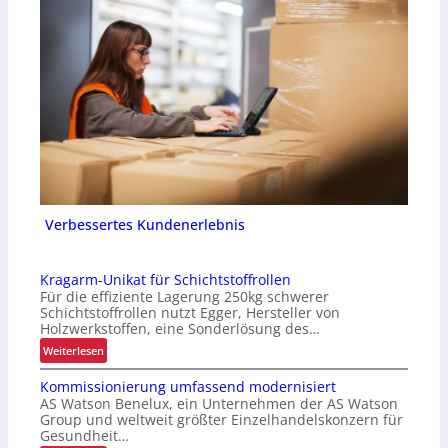
Verbessertes Kundenerlebnis
Kragarm-Unikat für Schichtstoffrollen
Für die effiziente Lagerung 250kg schwerer
Schichtstoffrollen nutzt Egger, Hersteller von
Holzwerkstoffen, eine Sonderlösung des…
:
Weiterlesen
K
Kommissionierung umfassend modernisiert
r
AS Watson Benelux, ein Unternehmen der AS Watson
a
Group und weltweit größter Einzelhandelskonzern für
g
Gesundheit…
a