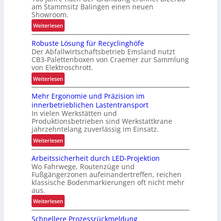
am Stammsitz Balingen einen neuen
Showroom.
:
Weiterlesen
V
Robuste Lösung für Recyclinghöfe
o
Der Abfallwirtschaftsbetrieb Emsland nutzt
n
CB3-Palettenboxen von Craemer zur Sammlung
d
von Elektroschrott.
e
:
Weiterlesen
r
R
L
Mehr Ergonomie und Präzision im
o
a
innerbetrieblichen Lastentransport
b
d
In vielen Werkstätten und
u
e
Produktionsbetrieben sind Werkstattkrane
s
n
jahrzehntelang zuverlässig im Einsatz.
t
w
:
Weiterlesen
e
a
M
L
a
Arbeitssicherheit durch LED-Projektion
e
ö
Wo Fahrwege, Routenzüge und
g
h
s
Fußgängerzonen aufeinandertreffen, reichen
e
r
u
klassische Bodenmarkierungen oft nicht mehr
z
E
aus.
n
u
r
g
:
Weiterlesen
r
g
f
A
K
o
Schnellere Prozessrückmeldung
ü
r