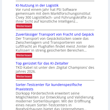
A
-
g
s
u
u
b
KI-Nutzung in der Logistik
d
P
i
n
s
e
a
Vor rund einem Jahr hat PSI Software
e
g
b
r
n
r
gemeinsam mit dem Marktforschungsinstitut
t
a
k
o
t
Civey 300 Logistikfach- und Führungskräfte zu
u
r
A
e
j
ihrer Sicht auf künstliche Intelligenz…
d
i
i
s
e
e
m
:
Weiterlesen
P
e
r
t
K
k
a
U
b
e
I
l
Zuverlässiger Transport von Fracht und Gepäck
t
S
c
-
l
e
A
Der Transport von Gepäckstücken sowie das
i
D
N
t
i
-
Zwischenlagern und Transportieren von
C
u
o
t
P
c
Luftfracht an Flughäfen findet meist ‚hinter den
I
t
e
n
r
x
Kulissen‘ in streng gesicherten Bereichen…
z
h
n
ä
u
m
:
e
Weiterlesen
s
n
a
Z
e
n
g
n
u
n
Top gerüstet für das KI-Zeitalter
i
L
a
v
z
n
TKD Kabel ist unter den ‚Digital Champions‘ des
g
e
a
d
Jahres 2026.
e
r
s
e
m
l
:
Weiterlesen
r
e
t
ä
T
L
n
s
e
o
Sorter-Testcenter für kundenspezifische
o
t
s
p
n
g
Praxistests
i
g
i
t
g
Dürkopp Fördertechnik erweitert seine
e
s
e
Möglichkeiten zur Entwicklung und Validierung
r
r
t
r
ü
moderner Sortierlösungen: Mit der Eröffnung
i
a
T
s
eines neuen Sorter-Testcenters in
k
n
r
t
Borgholzhausen bietet das Unternehmen…
a