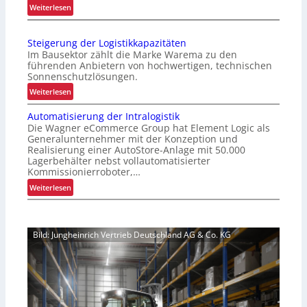
:
Weiterlesen
r
K
m
o
-
Steigerung der Logistikkapazitäten
m
U
Im Bausektor zählt die Marke Warema zu den
m
n
führenden Anbietern von hochwertigen, technischen
i
Sonnenschutzlösungen.
i
s
k
:
Weiterlesen
s
a
S
i
Automatisierung der Intralogistik
t
t
o
Die Wagner eCommerce Group hat Element Logic als
f
e
n
Generalunternehmer mit der Konzeption und
ü
i
Realisierung einer AutoStore-Anlage mit 50.000
i
r
g
Lagerbehälter nebst vollautomatisierter
e
S
e
Kommissionierroboter,…
r
c
r
:
Weiterlesen
u
h
u
A
n
i
n
u
g
c
g
t
u
h
d
Bild: Jungheinrich Vertrieb Deutschland AG & Co. KG
o
m
t
e
m
f
s
r
a
a
t
L
t
s
o
o
i
s
f
g
s
e