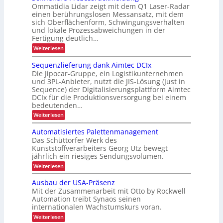
I
n
Ommatidia Lidar zeigt mit dem Q1 Laser-Radar
r
b
o
einen berührungslosen Messansatz, mit dem
R
e
sich Oberflächenform, Schwingungsverhalten
m
e
i
und lokale Prozessabweichungen in der
i
c
t
Fertigung deutlich…
e
y
s
:
Weiterlesen
u
c
S
s
n
c
Sequenzlieferung dank Aimtec DCIx
l
i
h
d
Die Jipocar-Gruppe, ein Logistikunternehmen
i
c
n
P
und 3PL-Anbieter, nutzt die JIS-Lösung (Just in
e
n
h
Sequence) der Digitalisierungsplattform Aimtec
r
l
g
e
DCIx für die Produktionsversorgung bei einem
l
ä
h
r
e
bedeutenden…
z
r
ö
h
:
Weiterlesen
i
e
f
S
e
P
s
e
e
Automatisiertes Palettenmanagement
i
r
q
i
o
Das Schüttorfer Werk des
t
u
z
o
Kunststoffverarbeiters Georg Utz bewegt
e
d
e
n
jährlich ein riesiges Sendungsvolumen.
n
s
u
z
i
:
Weiterlesen
s
r
l
A
r
m
i
c
u
ü
Ausbau der USA-Präsenz
i
e
t
c
h
Mit der Zusammenarbeit mit Otto by Rockwell
f
n
o
k
L
e
Automation treibt Synaos seinen
m
m
n
r
internationalen Wachstumskurs voran.
E
a
e
e
u
t
l
D
:
Weiterlesen
n
r
i
d