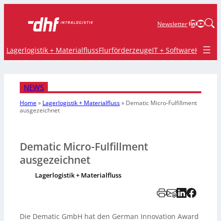
LinkedIn
YouTu
Newsletter
Lagerlogistik + Materialfluss
Flurförderzeuge
IT + Software
Krane 
NEWS
Home
»
Lagerlogistik + Materialfluss
»
Dematic Micro-Fulfillment
ausgezeichnet
Dematic Micro-Fulfillment
ausgezeichnet
Lagerlogistik + Materialfluss
Die Dematic GmbH hat den German Innovation Award