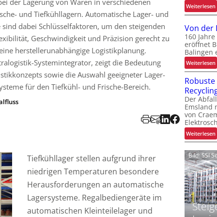
 bei der Lagerung von Waren in verschiedenen
:
Weiterlesen
che- und Tiefkühllagern. Automatische Lager- und
t
 sind dabei Schlüsselfaktoren, um den steigenden
Von der 
160 Jahre
xibilität, Geschwindigkeit und Präzision gerecht zu
eröffnet 
ine herstellerunabhängige Logistikplanung.
Balingen
ralogistik-Systemintegrator, zeigt die Bedeutung
:
Weiterlesen
l
gistikkonzepts sowie die Auswahl geeigneter Lager-
Robuste 
t
steme für den Tiefkühl- und Frische-Bereich.
Recyclin
t
t
Der Abfal
alfluss
Emsland n
von Crae
Elektrosch
:
Weiterlesen
Bild: SSI 
Tiefkühllager stellen aufgrund ihrer
niedrigen Temperaturen besondere
l
Herausforderungen an automatische
t
Lagersysteme. Regalbediengeräte im
l
Steig
automatischen Kleinteilelager und