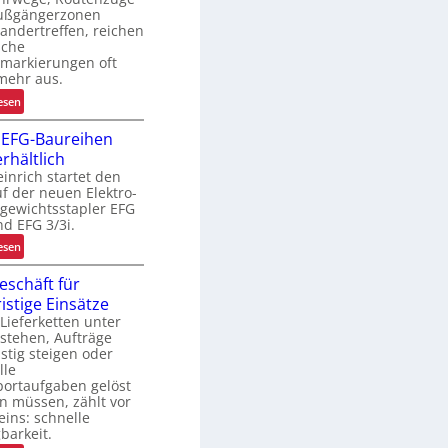
ußgängerzonen
E
andertreffen, reichen
r
sche
g
markierungen oft
o
mehr aus.
n
:
esen
o
A
m
 EFG-Baureihen
r
i
erhältlich
b
e
inrich startet den
e
u
f der neuen Elektro-
i
gewichtsstapler EFG
n
t
nd EFG 3/3i.
d
s
:
P
esen
s
N
r
i
eschäft für
e
ä
c
ristige Einsätze
u
z
h
ieferketten unter
e
i
e
stehen, Aufträge
E
s
r
istig steigen oder
F
i
h
lle
G
o
portaufgaben gelöst
e
-
n
n müssen, zählt vor
i
eins: schnelle
B
i
t
barkeit.
a
m
d