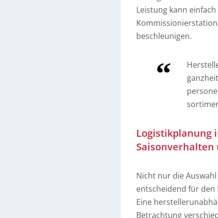
Leistung kann einfach
Kommissionierstatione
beschleunigen.
Herstell
ganzheit
personel
sortime
Logistikplanung i
Saisonverhalten 
Nicht nur die Auswahl
entscheidend für den E
Eine herstellerunabhä
Betrachtung verschiede