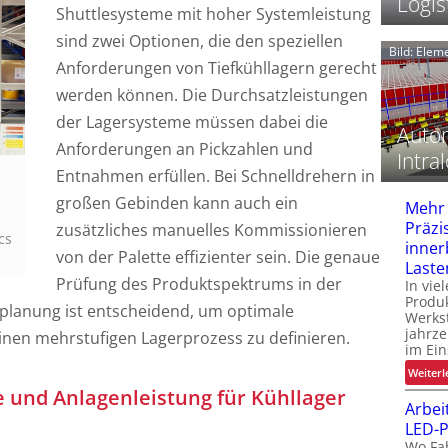
Logis
Shuttlesysteme mit hoher Systemleistung
sind zwei Optionen, die den speziellen
i
Bild: Ele
Anforderungen von Tiefkühllagern gerecht
I
werden können. Die Durchsatzleistungen
f
der Lagersysteme müssen dabei die
Autom
Anforderungen an Pickzahlen und
Intral
Entnahmen erfüllen. Bei Schnelldrehern in
großen Gebinden kann auch ein
Mehr
Präzi
zusätzliches manuelles Kommissionieren
cs
l
inner
von der Palette effizienter sein. Die genaue
i
Laste
Prüfung des Produktspektrums in der
In vie
Produk
kplanung ist entscheidend, um optimale
Werks
jahrze
inen mehrstufigen Lagerprozess zu definieren.
im Ein
f
Weiterl
 und Anlagenleistung für Kühllager
Arbei
LED-P
Wo Fa