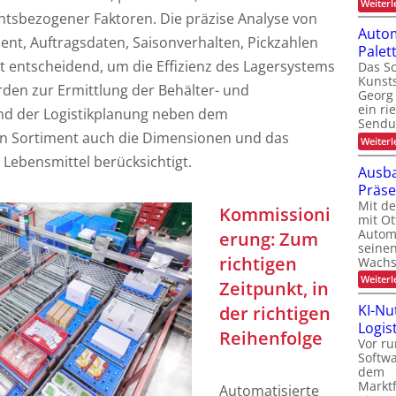
Weiterl
ntsbezogener Faktoren. Die präzise Analyse von
Autom
ment, Auftragsdaten, Saisonverhalten, Pickzahlen
Pale
t entscheidend, um die Effizienz des Lagersystems
Das Sc
Kunsts
den zur Ermittlung der Behälter- und
Georg 
ein ri
end der Logistikplanung neben dem
Sendu
 Sortiment auch die Dimensionen und das
Weiterl
 Lebensmittel berücksichtigt.
Ausba
Präs
Mit d
Kommissioni
mit Ot
Automa
erung: Zum
seinen
richtigen
Wachs
Weiterl
Zeitpunkt, in
KI-Nu
der richtigen
Logist
Reihenfolge
Vor ru
Softw
dem
Marktf
Automatisierte