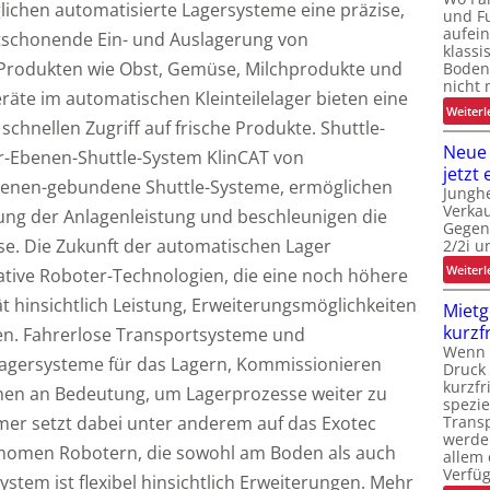
lichen automatisierte Lagersysteme eine präzise,
und F
aufein
ktschonende Ein- und Auslagerung von
klassi
Produkten wie Obst, Gemüse, Milchprodukte und
Boden
nicht 
räte im automatischen Kleinteilelager bieten eine
Weiterl
chnellen Zugriff auf frische Produkte. Shuttle-
Neue
r-Ebenen-Shuttle-System KlinCAT von
jetzt 
enen-gebundene Shuttle-Systeme, ermöglichen
Junghe
Verkau
erung der Anlagenleistung und beschleunigen die
Gegen
se. Die Zukunft der automatischen Lager
2/2i u
Weiterl
ative Roboter-Technologien, die eine noch höhere
ität hinsichtlich Leistung, Erweiterungsmöglichkeiten
Mietg
kurzf
n. Fahrerlose Transportsysteme und
Wenn L
Lagersysteme für das Lagern, Kommissionieren
Druck 
kurzfr
en an Bedeutung, um Lagerprozesse weiter zu
spezie
er setzt dabei unter anderem auf das Exotec
Trans
werde
nomen Robotern, die sowohl am Boden als auch
allem 
Verfüg
ystem ist flexibel hinsichtlich Erweiterungen. Mehr