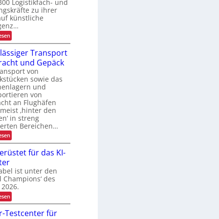
300 Logistikfach- und
t
U
e
gskräfte zu ihrer
S
n
auf künstliche
A
m
-
igenz…
a
P
:
esen
n
r
K
a
ä
I
g
lässiger Transport
s
-
e
e
racht und Gepäck
N
m
n
u
ansport von
e
z
t
n
kstücken sowie das
z
t
henlagern und
u
ortieren von
n
acht an Flughäfen
g
 meist ‚hinter den
i
en‘ in streng
n
d
herten Bereichen…
e
:
esen
r
Z
L
u
erüstet für das KI-
o
v
g
ter
e
i
r
bel ist unter den
s
l
al Champions‘ des
t
ä
i
 2026.
s
k
:
esen
s
T
i
o
g
r-Testcenter für
p
e