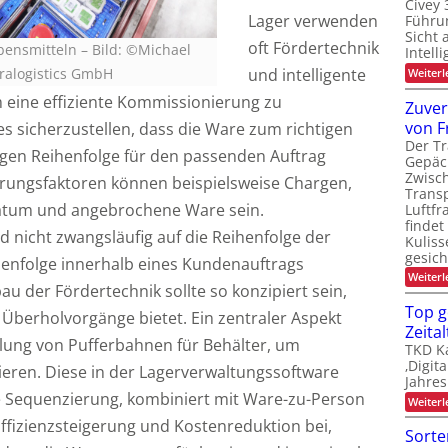
Civey 
Lager verwenden
Führun
Sicht 
oft Fördertechnik
ensmitteln – Bild: ©Michael
Intell
ralogistics GmbH
und intelligente
Weiterl
m eine effiziente Kommissionierung zu
Zuver
von F
 es sicherzustellen, dass die Ware zum richtigen
Der Tr
tigen Reihenfolge für den passenden Auftrag
Gepäc
Zwisc
ierungsfaktoren können beispielsweise Chargen,
Transp
atum und angebrochene Ware sein.
Luftfr
findet
d nicht zwangsläufig auf die Reihenfolge der
Kuliss
gesic
henfolge innerhalb eines Kundenauftrags
Weiterl
au der Fördertechnik sollte so konzipiert sein,
Top g
ür Überholvorgänge bietet. Ein zentraler Aspekt
Zeital
ellung von Pufferbahnen für Behälter, um
TKD Ka
‚Digit
eren. Diese in der Lagerverwaltungssoftware
Jahres
e Sequenzierung, kombiniert mit Ware-zu-Person
Weiterl
Effizienzsteigerung und Kostenreduktion bei,
Sorte