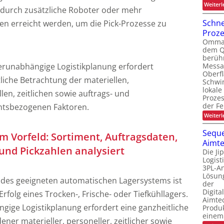
Weiterl
 durch zusätzliche Roboter oder mehr
Schne
n erreicht werden, um die Pick-Prozesse zu
Proz
Ommati
dem Q
berüh
Messa
erunabhängige Logistikplanung erfordert
Oberf
liche Betrachtung der materiellen,
Schwi
lokale
len, zeitlichen sowie auftrags- und
Proze
der Fe
ntsbezogenen Faktoren.
Weiterl
Seque
m Vorfeld: Sortiment, Auftragsdaten,
Aimte
und Pickzahlen analysiert
Die Ji
Logis
3PL-An
Lösung
 des geeigneten automatischen Lagersystems ist
der
Digita
rfolg eines Trocken-, Frische- oder Tiefkühllagers.
Aimtec
ngige Logistikplanung erfordert eine ganzheitliche
Produ
einem
ner materieller, personeller, zeitlicher sowie