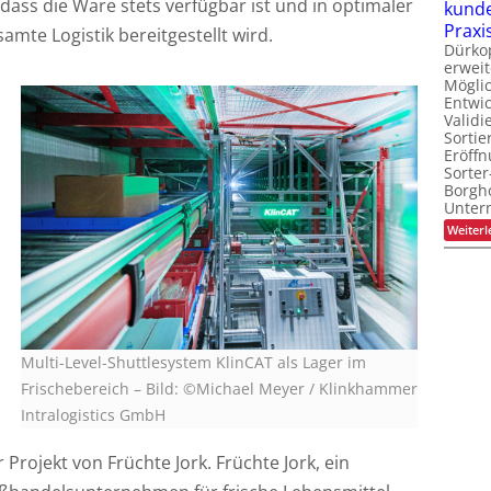
, dass die Ware stets verfügbar ist und in optimaler
kunde
Praxi
amte Logistik bereitgestellt wird.
Dürko
erweit
Möglic
Entwi
Valid
Sortie
Eröff
Sorter
Borgh
Unte
Weiterl
Multi-Level-Shuttlesystem KlinCAT als Lager im
Frischebereich – Bild: ©Michael Meyer / Klinkhammer
Intralogistics GmbH
Projekt von Früchte Jork. Früchte Jork, ein