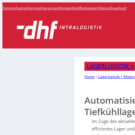
Datenschutzerklärung
Impressum
Kontakt
Abo
Mediadaten
Videos
Download
LAGERLOGISTIK +
Home
»
Lagerlogistik + Materi
Automatisie
Tiefkühllag
Im Zuge des aktuellen
effizientes Lager u