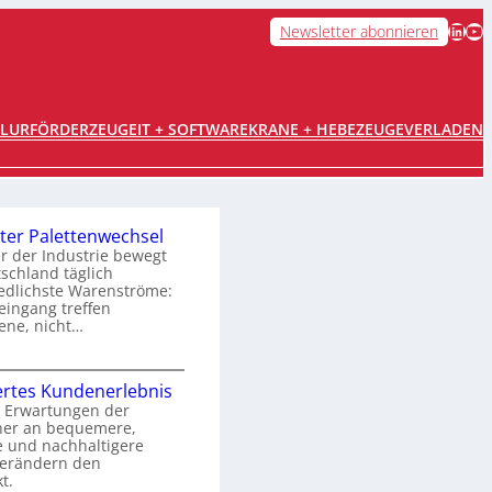
LinkedIn
YouTube
Newsletter abonnieren
FLURFÖRDERZEUGE
IT + SOFTWARE
KRANE + HEBEZEUGE
VERLADEN
ter Palettenwechsel
er der Industrie bewegt
tschland täglich
edlichste Warenströme:
ingang treffen
ene, nicht…
O
rtes Kundenerlebnis
p
 Erwartungen der
her an bequemere,
e und nachhaltigere
m
verändern den
t.