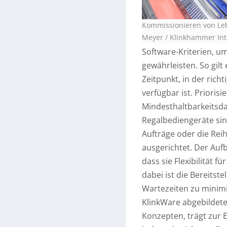
Kommissionieren von Leb
Meyer / Klinkhammer Int
Software-Kriterien, u
gewährleisten. So gilt
Zeitpunkt, in der rich
verfügbar ist. Prioris
Mindesthaltbarkeitsd
Regalbediengeräte sin
Aufträge oder die Rei
ausgerichtet. Der Aufb
dass sie Flexibilität f
dabei ist die Bereitst
Wartezeiten zu minimi
KlinkWare abgebildet
Konzepten, trägt zur 