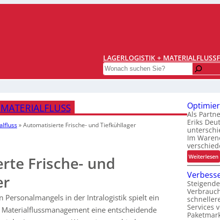
LAGERLOGISTIK + MATERIALFLUSS
Search
Optimier
 MATERIALFLUSS
Als Partn
Eriks Deu
alfluss
»
Automatisierte Frische- und Tiefkühllager
unterschi
Im Warene
verschied
:
Weiterlesen
rte Frische- und
Verbesse
er
Steigende
t
Verbrauc
i
 Personalmangels in der Intralogistik spielt ein
schneller
Services 
nd Materialflussmanagement eine entscheidende
i
Paketmark