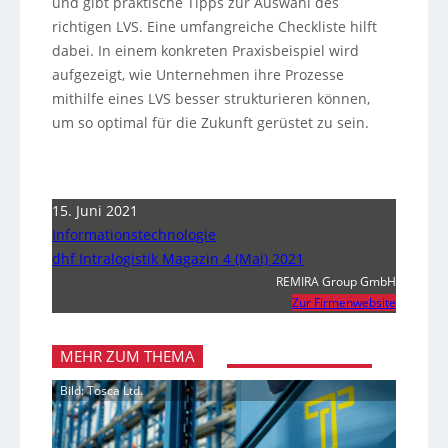
und gibt praktische Tipps zur Auswahl des
richtigen LVS. Eine umfangreiche Checkliste hilft
dabei. In einem konkreten Praxisbeispiel wird
aufgezeigt, wie Unternehmen ihre Prozesse
mithilfe eines LVS besser strukturieren können,
um so optimal für die Zukunft gerüstet zu sein.
15. Juni 2021
Informationstechnologie
dhf Intralogistik Magazin 4 (Mai) 2021
REMIRA Group GmbH
Zur Firmenwebsite
MEHR ZUM THEMA
Bild: Tosca Ltd.