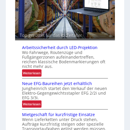
u
n
r
d
K
e
I
n
s
p
Top gerüstet für das KI-Zeitalter
e
z
Arbeitssicherheit durch LED-Projektion
i
Wo Fahrwege, Routenzüge und
f
Fußgängerzonen aufeinandertreffen,
i
reichen klassische Bodenmarkierungen oft
s
nicht mehr aus.
c
:
Weiterlesen
h
A
e
Neue EFG-Baureihen jetzt erhältlich
r
P
Jungheinrich startet den Verkauf der neuen
b
r
Elektro-Gegengewichtsstapler EFG 2/2i und
e
a
EFG 3/3i.
i
x
:
Weiterlesen
t
i
N
s
s
Mietgeschäft für kurzfristige Einsätze
e
s
Wenn Lieferketten unter Druck stehen,
t
u
i
Aufträge kurzfristig steigen oder spezielle
e
e
c
Transportaufgaben gelöst werden müssen,
s