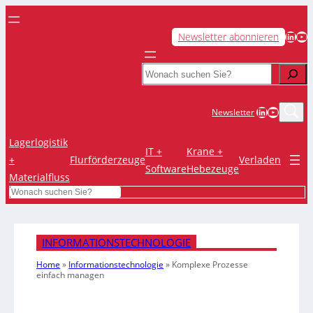
LinkedIn
YouTube
Newsletter abonnieren
Search
LinkedIn
YouTub
Newsletter
Lagerlogistik
IT +
Krane +
+
Flurförderzeuge
Verladen
Software
Hebezeuge
Materialfluss
Search
INFORMATIONSTECHNOLOGIE
Home
»
Informationstechnologie
»
Komplexe Prozesse
einfach managen