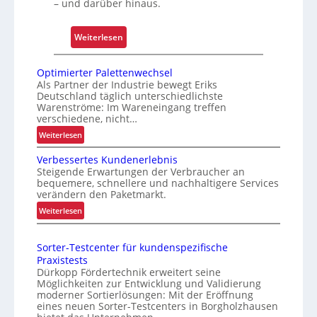
b
– und darüber hinaus.
h
s
w
s
:
Weiterlesen
a
i
„
c
c
S
Optimierter Palettenwechsel
h
h
i
Als Partner der Industrie bewegt Eriks
s
e
Deutschland täglich unterschiedlichste
c
t
r
Warenströme: Im Wareneingang treffen
h
e
verschiedene, nicht…
h
e
l
:
Weiterlesen
e
r
l
O
i
e
Verbessertes Kundenerlebnis
p
e
t
L
Steigende Erwartungen der Verbraucher an
t
n
bequemere, schnellere und nachhaltigere Services
o
i
o
verändern den Paketmarkt.
g
m
f
:
Weiterlesen
i
i
f
V
e
s
e
e
r
t
Sorter-Testcenter für kundenspezifische
n
r
t
Praxistests
i
b
e
Dürkopp Fördertechnik erweitert seine
k
e
r
Möglichkeiten zur Entwicklung und Validierung
f
s
moderner Sortierlösungen: Mit der Eröffnung
P
ü
s
eines neuen Sorter-Testcenters in Borgholzhausen
a