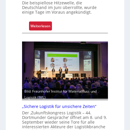
Die beispiellose Hitzewelle, die
e
Deutschland im Juni überrollte, wurde
r
einige Tage im Voraus angekündigt.
l
ä
:
Weiterlesen
s
E
s
x
i
t
g
r
k
e
e
m
i
h
t
i
u
t
n
z
d
Bild: Fraunhofer Institut für Materialfluss und
e
B
Logistik (IML)
l
e
e
„Sichere Logistik für unsichere Zeiten“
t
g
Der ‚Zukunftskongress Logistik – 44.
r
t
Dortmunder Gespräche‘ öffnet am 8. und 9.
i
September wieder seine Tore für alle
S
e
interessierten Akteure der Logistikbranche
c