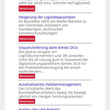
E
zählt vor allem eins: schnelle Verfügbarkeit.
h
t
F
e
:
Weiterlesen
s
G
r
M
-
Steigerung der Logistikkapazitäten
h
i
B
Im Bausektor zählt die Marke Warema zu
e
e
a
den führenden Anbietern von
i
t
hochwertigen, technischen
u
t
g
Sonnenschutzlösungen.
r
d
e
:
e
Weiterlesen
u
s
S
i
r
c
Sequenzlieferung dank Aimtec DCIx
t
h
c
h
Die Jipocar-Gruppe, ein
e
e
h
ä
Logistikunternehmen und 3PL-Anbieter,
i
n
L
nutzt die JIS-Lösung (Just in Sequence) der
f
g
j
Digitalisierungsplattform Aimtec DCIx für
E
t
e
e
die Produktionsversorgung bei einem
D
f
bedeutenden…
r
t
-
ü
u
z
:
Weiterlesen
P
r
S
n
t
r
e
k
Automatisiertes Palettenmanagement
g
e
q
o
u
Das Schüttorfer Werk des
u
d
r
j
Kunststoffverarbeiters Georg Utz bewegt
r
e
e
h
jährlich ein riesiges Sendungsvolumen.
e
n
z
r
ä
z
k
:
Weiterlesen
f
l
L
l
A
t
r
i
u
o
t
Ausbau der USA-Präsenz