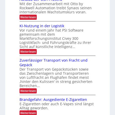
i
e
i
t
g
l
Mit der Zusammenarbeit mit Otto by
f
o
o
s
e
Rockwell Automation treibt Synaos seinen
i
i
m
n
t
r
internationalen Wachstumskurs voran.
a
s
c
u
i
t
:
Weiterlesen
t
h
n
i
g
A
g
i
s
u
e
KI-Nutzung in der Logistik
d
i
k
s
a
Vor rund einem Jahr hat PSI Software
E
e
b
k
n
r
gemeinsam mit dem
a
i
k
t
a
Marktforschungsinstitut Civey 300
u
A
n
e
Logistikfach- und Führungskräfte zu ihrer
d
p
i
s
s
e
Sicht auf künstliche Intelligenz…
m
a
P
r
ä
t
:
Weiterlesen
a
z
U
e
t
K
l
S
i
c
I
e
z
Zuverlässiger Transport von Fracht und
A
D
t
-
t
-
e
Gepäck
C
N
t
ä
P
I
Der Transport von Gepäckstücken sowie
u
e
r
t
x
das Zwischenlagern und Transportieren
t
n
ä
e
z
m
von Luftfracht an Flughäfen findet meist
s
u
a
‚hinter den Kulissen‘ in streng gesicherten
n
e
n
n
n
Bereichen…
g
a
z
:
Weiterlesen
i
g
Z
n
e
u
d
m
Brandgefahr: Ausgediente E-Zigaretten
v
e
e
E-Zigaretten oder auch E-Vapes sind längst
e
r
n
Alltag geworden.
r
L
t
l
o
:
Weiterlesen