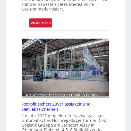
e
mit der neuesten Zetes Medea Voice-
Lösung modernisiert.
x
e
r
:
Weiterlesen
i
K
s
o
t
m
a
m
l
i
s
s
F
s
a
i
h
o
r
n
e
i
Bild: Westfalia Technologies GmbH & Co. KG
n
e
r
Retrofit sichert Zuverlässigkeit und
u
Betriebssicherheit
n
Im Jahr 2022 ging ein neues, zweigassiges
automatisches Hochregallager für die Dold
g
Logistik Gruppe am Standort Alzey in
u
Rheinland-Pfalz mit 4.516 Stellplätzen in