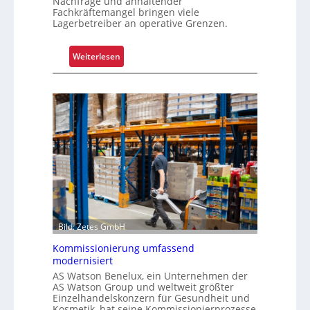
Nachfrage und anhaltender
Fachkräftemangel bringen viele
Lagerbetreiber an operative Grenzen.
:
Weiterlesen
W
a
r
u
m
G
r
e
i
f
e
Bild: Zetes GmbH
n
k
Kommissionierung umfassend
o
modernisiert
m
AS Watson Benelux, ein Unternehmen der
AS Watson Group und weltweit größter
p
Einzelhandelskonzern für Gesundheit und
l
Kosmetik, hat seine Kommissionierprozesse