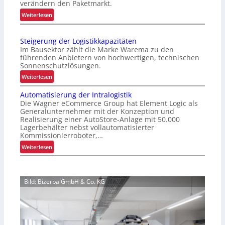
verändern den Paketmarkt.
m
:
Weiterlesen
i
V
e
e
r
Steigerung der Logistikkapazitäten
r
t
Im Bausektor zählt die Marke Warema zu den
b
e
führenden Anbietern von hochwertigen, technischen
e
Sonnenschutzlösungen.
r
s
P
:
Weiterlesen
s
a
S
e
Automatisierung der Intralogistik
l
t
r
Die Wagner eCommerce Group hat Element Logic als
e
e
t
Generalunternehmer mit der Konzeption und
t
i
Realisierung einer AutoStore-Anlage mit 50.000
e
t
g
Lagerbehälter nebst vollautomatisierter
s
e
e
Kommissionierroboter,…
K
n
r
:
Weiterlesen
u
w
u
A
n
e
n
u
d
c
g
t
e
h
d
Bild: Bizerba GmbH & Co. KG
o
n
s
e
m
e
e
r
a
r
l
L
t
l
o
i
e