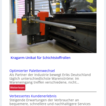
Kragarm-Unikat für Schichtstoffrollen
Optimierter Palettenwechsel
Als Partner der Industrie bewegt Eriks Deutschland
täglich unterschiedlichste Warenströme: Im
Wareneingang treffen verschiedene, nicht…
:
Weiterlesen
O
Verbessertes Kundenerlebnis
p
Steigende Erwartungen der Verbraucher an
t
bequemere, schnellere und nachhaltigere Services
i