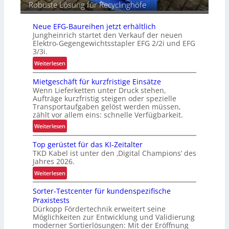
Robuste Lösung für Recyclinghöfe
Neue EFG-Baureihen jetzt erhältlich
Jungheinrich startet den Verkauf der neuen
Elektro-Gegengewichtsstapler EFG 2/2i und EFG
3/3i.
:
Weiterlesen
N
Mietgeschäft für kurzfristige Einsätze
e
Wenn Lieferketten unter Druck stehen,
u
Aufträge kurzfristig steigen oder spezielle
e
Transportaufgaben gelöst werden müssen,
E
zählt vor allem eins: schnelle Verfügbarkeit.
F
:
Weiterlesen
G
M
-
Top gerüstet für das KI-Zeitalter
i
B
TKD Kabel ist unter den ‚Digital Champions‘ des
e
a
Jahres 2026.
t
u
:
Weiterlesen
g
r
T
e
e
Sorter-Testcenter für kundenspezifische
o
s
i
Praxistests
p
c
Dürkopp Fördertechnik erweitert seine
h
g
h
Möglichkeiten zur Entwicklung und Validierung
e
e
ä
moderner Sortierlösungen: Mit der Eröffnung
n