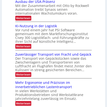
ü
Ausbau der USA-Präsenz
e
t
e
c
u
Mit der Zusammenarbeit mit Otto by Rockwell
f
o
k
n
e
Automation treibt Synaos seinen
m
m
r
internationalen Wachstumskurs voran.
d
a
e
u
t
l
e
:
Weiterlesen
n
i
d
A
n
g
s
u
u
KI-Nutzung in der Logistik
d
s
i
n
s
a
Vor rund einem Jahr hat PSI Software
e
g
b
p
n
r
gemeinsam mit dem Marktforschungsinstitut
a
k
e
t
Civey 300 Logistikfach- und Führungskräfte zu
u
A
e
z
ihrer Sicht auf künstliche Intelligenz…
d
i
s
e
i
m
:
Weiterlesen
P
r
t
K
f
a
U
e
I
l
Zuverlässiger Transport von Fracht und Gepäck
i
S
c
-
e
A
Der Transport von Gepäckstücken sowie das
s
D
N
t
-
Zwischenlagern und Transportieren von
C
u
c
t
P
Luftfracht an Flughäfen findet meist ‚hinter den
I
t
e
h
r
x
Kulissen‘ in streng gesicherten Bereichen…
z
n
ä
e
u
m
:
Weiterlesen
s
n
P
a
Z
e
g
n
u
r
n
Mehr Ergonomie und Präzision im
i
a
v
z
a
n
innerbetrieblichen Lastentransport
g
e
d
x
e
In vielen Werkstätten und
r
e
m
Produktionsbetrieben sind Werkstattkrane
l
i
r
e
ä
jahrzehntelang zuverlässig im Einsatz.
s
L
n
s
o
:
Weiterlesen
t
t
s
g
M