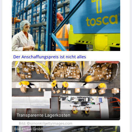
Der Anschaffungspreis ist nicht alles
Transparente Lagerkosten
Bild: ©simonkr/gettyimages.com
Bild: Elvedi GmbH