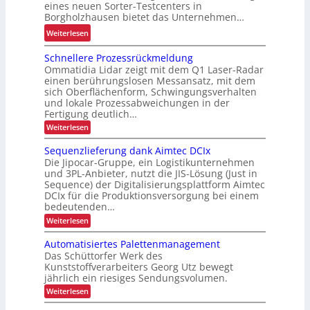
r
f
eines neuen Sorter-Testcenters in
j
ü
Borgholzhausen bietet das Unternehmen…
t
e
s
f
:
Weiterlesen
t
t
ü
S
z
e
Schnellere Prozessrückmeldung
r
o
t
t
Ommatidia Lidar zeigt mit dem Q1 Laser-Radar
k
r
e
einen berührungslosen Messansatz, mit dem
f
u
t
sich Oberflächenform, Schwingungsverhalten
r
ü
r
e
und lokale Prozessabweichungen in der
h
r
z
r
Fertigung deutlich…
ä
d
f
-
:
Weiterlesen
l
a
r
S
T
t
c
s
Sequenzlieferung dank Aimtec DCIx
i
e
h
l
K
Die Jipocar-Gruppe, ein Logistikunternehmen
s
s
n
i
und 3PL-Anbieter, nutzt die JIS-Lösung (Just in
I
e
t
t
c
Sequence) der Digitalisierungsplattform Aimtec
l
-
i
c
DCIx für die Produktionsversorgung bei einem
l
h
Z
g
e
e
bedeutenden…
e
r
e
n
:
Weiterlesen
e
i
E
S
t
P
t
e
i
Automatisiertes Palettenmanagement
e
r
q
a
o
Das Schüttorfer Werk des
n
r
u
z
Kunststoffverarbeiters Georg Utz bewegt
l
s
e
f
e
jährlich ein riesiges Sendungsvolumen.
n
t
ä
s
ü
z
:
Weiterlesen
s
e
t
r
l
A
r
r
i
z
k
u