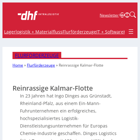
LinkedIn
YouTu
Newsletter
Lagerlogistik + Materialfluss
Flurförderzeuge
IT + Software
Krane 
FLURFÖRDERZEUGE
Home
»
Flurförderzeuge
»
Reinrassige Kalmar-Flotte
Reinrassige Kalmar-Flotte
In 23 Jahren hat Ingo Dinges aus Grünstadt,
Rheinland-Pfalz, aus einem Ein-Mann-
Fuhrunternehmen ein erfolgreiches,
hochspezialisiertes Logistik-
Dienstleistungsunternehmen für Europas
Chemie-Industrie geschaffen. Dinges Logistics