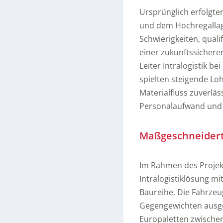
Ursprünglich erfolgt
und dem Hochregallag
Schwierigkeiten, quali
einer zukunftssicheren
Leiter Intralogistik 
spielten steigende Loh
Materialfluss zuverläss
Personalaufwand und h
Maßgeschneiderte
Im Rahmen des Projekts
Intralogistiklösung m
Baureihe. Die Fahrzeu
Gegengewichten ausge
Europaletten zwischen