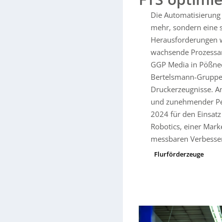
Inbetriebnahme laufen die Tr
Die Automatisierung d
aufgenommen wurde, auch vo
mehr, sondern eine s
wie automatisierte Intralogi
Produktionsumgebungen för
Herausforderungen w
wachsende Prozessanf
GGP Media in Pößnec
Bertelsmann-Gruppe u
Druckerzeugnisse. An
und zunehmender Pe
2024 für den Einsatz
Robotics, einer Mark
messbaren Verbesser
Flurförderzeuge