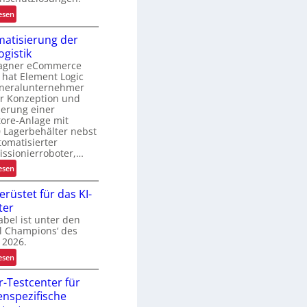
o
e
:
esen
b
S
e
atisierung der
t
k
ogistik
e
agner eCommerce
c
i
hat Element Logic
h
g
o
eneralunternehmer
e
e
er Konzeption und
n
n
r
ierung einer
L
u
ore-Anlage mit
 Lagerbehälter nebst
a
n
tomatisierter
s
g
ssionierroboter,…
d
:
esen
e
e
A
n
r
erüstet für das KI-
u
L
ter
t
r
o
bel ist unter den
o
a
g
al Champions‘ des
m
n
i
 2026.
a
s
s
:
esen
t
p
t
T
i
o
i
r-Testcenter für
o
s
r
k
nspezifische
p
i
k