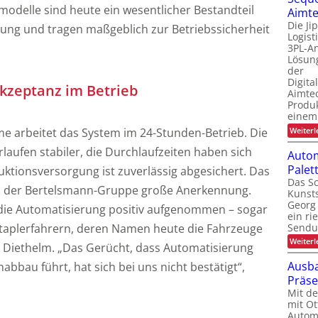
modelle sind heute ein wesentlicher Bestandteil
Aimte
Die Ji
ung und tragen maßgeblich zur Betriebssicherheit
Logis
3PL-An
Lösung
der
Digita
kzeptanz im Betrieb
Aimtec
Produ
einem
Weiterl
me arbeitet das System im 24-Stunden-Betrieb. Die
laufen stabiler, die Durchlaufzeiten haben sich
Autom
Pale
uktionsversorgung ist zuverlässig abgesichert. Das
Das Sc
lb der Bertelsmann-Gruppe große Anerkennung.
Kunsts
Georg 
ie Automatisierung positiv aufgenommen – sogar
ein ri
Sendu
taplerfahrern, deren Namen heute die Fahrzeuge
Weiterl
d Diethelm. „Das Gerücht, dass Automatisierung
Ausba
nabbau führt, hat sich bei uns nicht bestätigt“,
Präs
Mit d
mit Ot
Automa