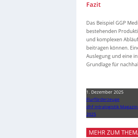
Fazit
Das Beispiel GGP Medi
bestehenden Produkti
und komplexen Abläufe
beitragen können. Ein
Auslegung und eine in
Grundlage für nachhal
1. Dezember 2025
Flurförderzeuge
dhf Intralogistik Magazi
2025
MEHR ZUM THEM