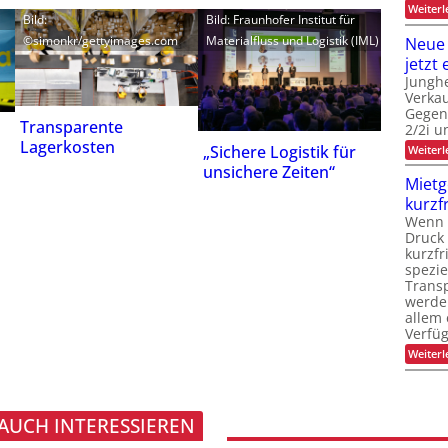
Weiterl
Bild:
Bild: Fraunhofer Institut für
©simonkr/gettyimages.com
Materialfluss und Logistik (IML)
Neue
jetzt 
Junghe
Verkau
Gegen
Transparente
2/2i u
Lagerkosten
„Sichere Logistik für
Weiterl
unsichere Zeiten“
Mietg
kurzf
Wenn L
Druck 
kurzfr
spezie
Trans
werde
allem 
Verfüg
Weiterl
 AUCH INTERESSIEREN