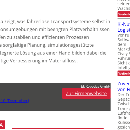
seinen
Wachs
Weiterl
a zeigt, was fahrerlose Transportsysteme selbst in
KI-Nu
onsumgebungen mit beengten Platzverhältnissen
Logist
Vor ru
n zu stabilen und effizienten Prozessen
Softw
dem
e sorgfältige Planung, simulationsgestützte
Marktf
tegrierte Lösung aus einer Hand bilden dabei die
Civey 
Führun
tige Verbesserung im Materialfluss.
Sicht 
Intell
Weiterl
Zuver
Ek Robotics GmbH
von F
Zur Firmenwebsite
Der Tr
Gepäc
n 10 (Dezember)
Zwisc
Transp
Luftfr
findet
Kuliss
A
gesic