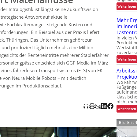
i
ansportprozesse stabiler und effizienter, was intern positiv
:
Weiterlesen
t
er Intralogistik ist längst keine Zukunftsvision
n ehemaligen Staplerfahrern. Dieses Projekt verdeutlicht,
trategische Antwort auf aktuelle
stik stabile und effiziente Prozesse in bestehenden
Mehr Er
i
dern kann.
t
ie Fachkräftemangel, steigende Kosten und
im inner
Lastentr
orderungen. Ein Beispiel aus der Praxis liefert
In vielen
k, Thüringen. Das Unternehmen gehört zur
Produktio
nd produziert täglich mehr als eine Million
Werkstatt
t
zuverlässi
i
gesichts der Renteneintritte mehrerer Staplerfahrer
t
:
Weiterlesen
rsonalengpässe entschied sich GGP Media im März
Arbeitss
 eines fahrerlosen Transportsystems (FTS) von EK
l
Projekti
e von Neura Mobile Robots – mit deutlich
Wo Fahrw
l
ungen im Produktionsablauf.
Fußgänge
aufeinand
t
klassisch
nicht meh
i
:
Weiterlesen
Bild: Biz
i
i
t