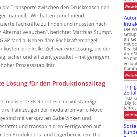
Weiterl
en die Transporte zwischen den Druckmaschinen
j
er manuell. „Wir hatten zunehmend
Autom
l
Intral
fizierte Fachkräfte zu finden und mussten nach
i
t
Die W
 Alternative suchen“, berichtet Matthias Stumpf,
i
Group 
als G
bei GGP Media. Neben dem Fachkräftemangel
mit d
nkosten eine Rolle. Ziel war eine Lösung, die den
Realis
AutoSt
ig, sicher und effizient gestaltet – mit geringem
50.000
vollau
oher Prozessstabilität.
Kommi
t
Weiterl
 Lösung für den Produktionsalltag
Top g
t
Zeital
TKD Ka
 realisierte EK Robotics eine vollständige
‚Digit
Jahres
it drei Fahrzeugen der modularen Vario Move
Weiterl
ge sind mit verkürzten Gabelzinken und
Sorte
stattet und transportieren Fertigwaren auf
kunde
 den Produktions- und Lagerbereichen. Die
t