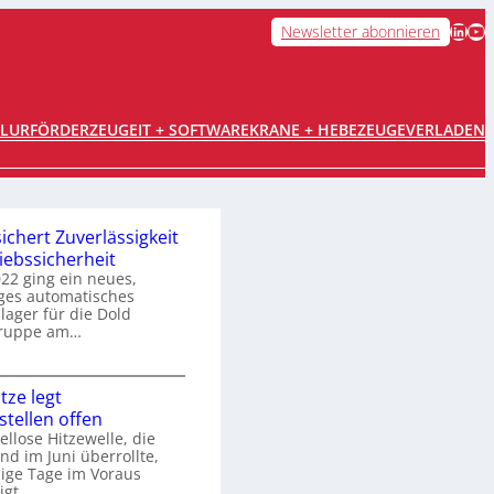
LinkedIn
YouTube
Newsletter abonnieren
FLURFÖRDERZEUGE
IT + SOFTWARE
KRANE + HEBEZEUGE
VERLADEN
sichert Zuverlässigkeit
iebssicherheit
022 ging ein neues,
ges automatisches
lager für die Dold
Gruppe am…
R
tze legt
e
tellen offen
ellose Hitzewelle, die
r
nd im Juni überrollte,
o
ige Tage im Voraus
gt.