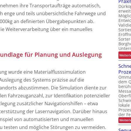
Praxi
nehmen ihre Transportaufträge automatisch,
Dürko
erweit
ch enge und teils unübersichtliche Fahrwege und
Möglic
Entwi
 1.000kg an definierten Übergabepunkten ab.
Valid
die Weiterverarbeitung über ein manuelles
Sortie
Eröff
Sorter
Borgh
Unte
rundlage für Planung und Auslegung
Weiterl
Schne
Proz
ng wurde eine Materialflusssimulation
Ommati
Auslegung des Systems präzise auf die
dem Q
berüh
andorts abzustimmen. Die Simulation diente zur
Messa
en Fahrzeuganzahl, zur Identifikation potenzieller
Oberf
Schwi
legung zusätzlicher Navigationshilfen – etwa
lokale
Proze
erstützung der Lasernavigation. Darüber hinaus
der Fe
nspiel von automatisierten und manuellen
Weiterl
zu testen und mögliche Störungen zu vermeiden.
Seque