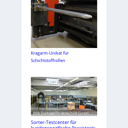
Kragarm-Unikat für
Schichtstoffrollen
Bild: Dürkopp Fördertechnik GmbH
Sorter-Testcenter für
kundenspezifische Praxistests