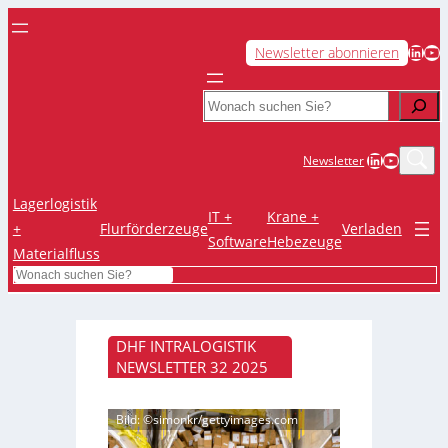
LinkedIn
YouTube
Newsletter abonnieren
Search
LinkedIn
YouTub
Newsletter
Lagerlogistik
IT +
Krane +
+
Flurförderzeuge
Verladen
Software
Hebezeuge
Materialfluss
Search
DHF INTRALOGISTIK
NEWSLETTER 32 2025
Bild: ©simonkr/gettyimages.com