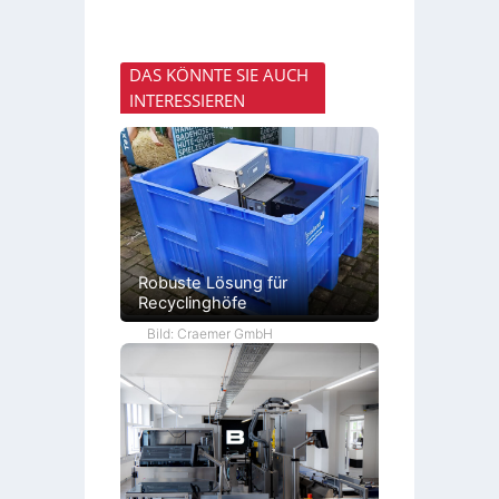
DAS KÖNNTE SIE AUCH
INTERESSIEREN
Robuste Lösung für
Recyclinghöfe
Bild: Craemer GmbH