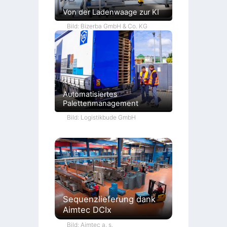
Von der Ladenwaage zur KI
Bild: Bizerba GmbH & Co. KG
Automatisiertes
Palettenmanagement
Bild: Logistikbude GmbH
Sequenzlieferung dank
Aimtec DCIx
Bild: Aimtec a. s.