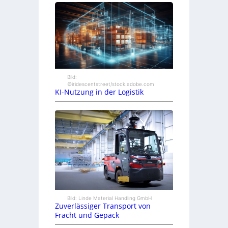
Bild:
©iridescentstreet/stock.adobe.com
KI-Nutzung in der Logistik
Bild: Linde Material Handling GmbH
Zuverlässiger Transport von
Fracht und Gepäck