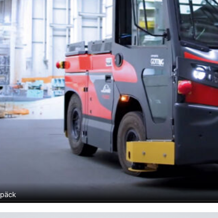
epäck