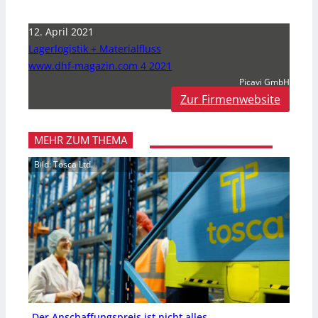
12. April 2021
Lagerlogistik + Materialfluss
www.dhf-magazin.com 4 2021
Picavi GmbH
Zur Firmenwebsite
MEHR ZUM THEMA
Bild: Tosca Ltd.
Der Anschaffungspreis ist nicht alles