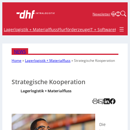
LinkedIn
YouTu
Newsletter
Lagerlogistik + Materialfluss
Flurförderzeuge
IT + Software
Krane 
NEWS
Home
»
Lagerlogistik + Materialfluss
»
Strategische Kooperation
Strategische Kooperation
Lagerlogistik + Materialfluss
Die