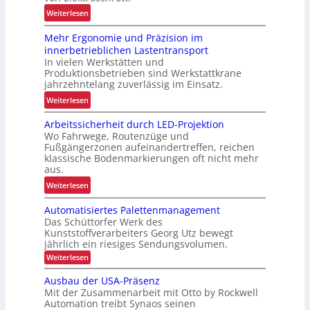
e
:
Weiterlesen
r
R
L
Mehr Ergonomie und Präzision im
o
a
innerbetrieblichen Lastentransport
b
d
In vielen Werkstätten und
u
e
Produktionsbetrieben sind Werkstattkrane
s
n
jahrzehntelang zuverlässig im Einsatz.
t
w
:
Weiterlesen
e
a
M
L
a
Arbeitssicherheit durch LED-Projektion
e
ö
Wo Fahrwege, Routenzüge und
g
h
s
Fußgängerzonen aufeinandertreffen, reichen
e
r
u
klassische Bodenmarkierungen oft nicht mehr
z
E
aus.
n
u
r
g
:
Weiterlesen
r
g
f
A
K
o
Automatisiertes Palettenmanagement
ü
r
I
n
Das Schüttorfer Werk des
r
b
o
Kunststoffverarbeiters Georg Utz bewegt
R
e
jährlich ein riesiges Sendungsvolumen.
m
e
i
:
i
Weiterlesen
c
t
A
e
y
u
s
Ausbau der USA-Präsenz
u
t
c
s
Mit der Zusammenarbeit mit Otto by Rockwell
o
n
l
Automation treibt Synaos seinen
i
m
d