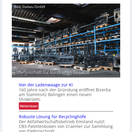
p
e
a
Bild: Stabau GmbH
r
z
I
i
n
t
t
ä
r
t
a
e
l
n
o
g
i
s
t
Mietgeschäft für kurzfristige Einsätze
i
k
Von der Ladenwaage zur KI
160 Jahre nach der Gründung eröffnet Bizerba
am Stammsitz Balingen einen neuen
Showroom.
:
Weiterlesen
V
Robuste Lösung für Recyclinghöfe
o
Der Abfallwirtschaftsbetrieb Emsland nutzt
n
CB3-Palettenboxen von Craemer zur Sammlung
d
von Elektroschrott.