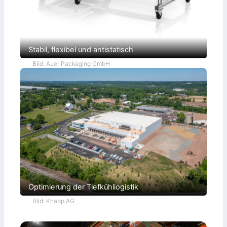
e
s
t
s
Stabil, flexibel und antistatisch
Bild: Auer Packaging GmbH
Optimierung der Tiefkühllogistik
Bild: Knapp AG