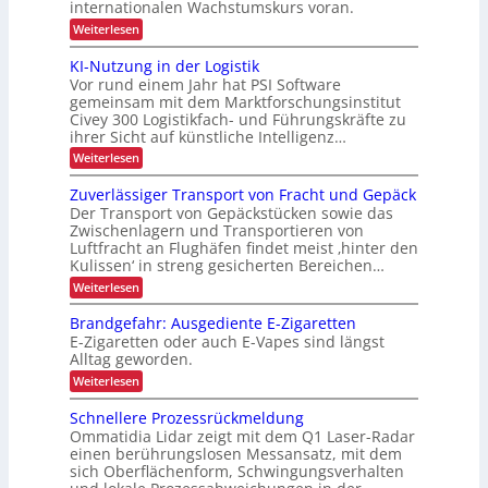
internationalen Wachstumskurs voran.
i
a
c
P
t
:
n
Weiterlesen
h
i
r
A
g
e
s
u
ä
KI-Nutzung in der Logistik
i
h
r
s
Vor rund einem Jahr hat PSI Software
z
e
b
ö
h
r
gemeinsam mit dem Marktforschungsinstitut
i
a
f
e
t
Civey 300 Logistikfach- und Führungskräfte zu
u
s
e
e
i
ihrer Sicht auf künstliche Intelligenz…
d
i
s
e
t
:
Weiterlesen
P
o
r
K
d
a
U
n
I
l
Zuverlässiger Transport von Fracht und Gepäck
S
u
-
e
i
A
Der Transport von Gepäckstücken sowie das
r
N
t
-
m
Zwischenlagern und Transportieren von
u
t
c
P
Luftfracht an Flughäfen findet meist ‚hinter den
i
t
e
r
h
Kulissen‘ in streng gesicherten Bereichen…
z
n
n
ä
L
u
m
:
Weiterlesen
s
n
n
a
E
Z
e
g
e
n
u
n
D
Brandgefahr: Ausgediente E-Zigaretten
i
a
r
v
z
n
E-Zigaretten oder auch E-Vapes sind längst
-
g
e
b
d
Alltag geworden.
e
P
r
e
e
m
l
:
Weiterlesen
r
r
e
ä
t
B
L
o
n
s
r
r
Schnellere Prozessrückmeldung
o
t
s
j
a
g
i
Ommatidia Lidar zeigt mit dem Q1 Laser-Radar
i
n
e
i
einen berührungslosen Messansatz, mit dem
g
e
d
s
k
e
sich Oberflächenform, Schwingungsverhalten
g
b
t
r
t
e