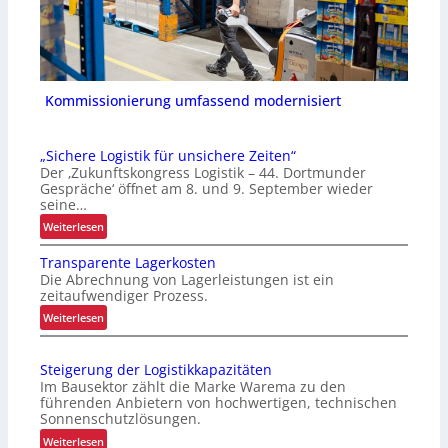
Kommissionierung umfassend modernisiert
„Sichere Logistik für unsichere Zeiten“
Der ‚Zukunftskongress Logistik – 44. Dortmunder
Gespräche‘ öffnet am 8. und 9. September wieder
seine…
:
Weiterlesen
„
Transparente Lagerkosten
S
Die Abrechnung von Lagerleistungen ist ein
i
zeitaufwendiger Prozess.
c
:
Weiterlesen
h
T
e
r
r
Steigerung der Logistikkapazitäten
a
e
Im Bausektor zählt die Marke Warema zu den
n
L
führenden Anbietern von hochwertigen, technischen
s
o
Sonnenschutzlösungen.
p
g
:
Weiterlesen