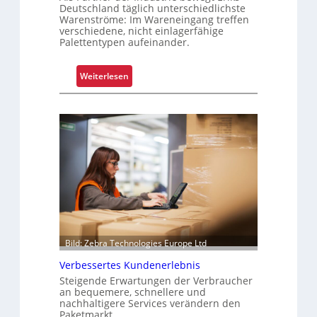
a
Z
Deutschland täglich unterschiedlichste
g
e
Warenströme: Im Wareneingang treffen
e
i
verschiedene, nicht einlagerfähige
Palettentypen aufeinander.
r
t
k
e
o
n
:
Weiterlesen
s
“
O
t
p
e
t
n
i
m
i
e
r
t
e
r
Bild: Zebra Technologies Europe Ltd
P
Verbessertes Kundenerlebnis
a
Steigende Erwartungen der Verbraucher
l
an bequemere, schnellere und
e
nachhaltigere Services verändern den
t
Paketmarkt.