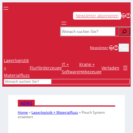
LinkedIn
YouTube
Newsletter abonnieren
Search
LinkedIn
YouTub
Newsletter
Lagerlogistik
IT +
Krane +
+
Flurförderzeuge
Verladen
Software
Hebezeuge
Materialfluss
Search
NEWS
Home
»
Lagerlogistik + Materialfluss
»
Pouch System
erweitert