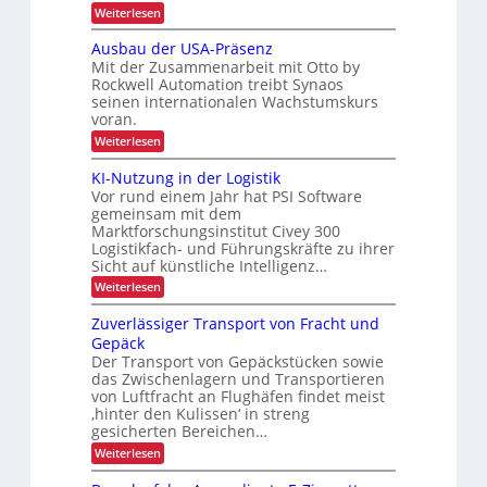
r
ö
z
:
Weiterlesen
z
l
h
f
A
i
i
u
e
e
Ausbau der USA-Präsenz
e
s
t
i
Mit der Zusammenarbeit mit Otto by
f
o
i
e
Rockwell Automation treibt Synaos
t
m
o
r
seinen internationalen Wachstumskurs
a
d
u
n
voran.
t
u
n
i
i
:
Weiterlesen
g
r
s
A
m
d
i
c
u
a
KI-Nutzung in der Logistik
i
e
s
h
n
r
Vor rund einem Jahr hat PSI Software
n
b
k
t
L
gemeinsam mit dem
a
A
n
e
Marktforschungsinstitut Civey 300
E
u
i
s
e
Logistikfach- und Führungskräfte zu ihrer
d
m
D
P
r
e
Sicht auf künstliche Intelligenz…
t
a
-
r
e
b
l
:
Weiterlesen
P
U
c
e
K
e
S
D
r
t
I
Zuverlässiger Transport von Fracht und
A
t
C
t
-
o
-
Gepäck
I
r
e
N
P
j
x
Der Transport von Gepäckstücken sowie
n
u
i
r
e
m
das Zwischenlagern und Transportieren
t
ä
e
a
z
von Luftfracht an Flughäfen findet meist
k
s
b
n
u
‚hinter den Kulissen‘ in streng
e
t
a
n
l
n
gesicherten Bereichen…
i
g
g
z
i
:
e
Weiterlesen
i
o
Z
c
m
n
n
u
e
d