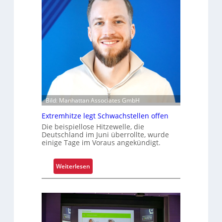
Bild: Manhattan Associates GmbH
Extremhitze legt Schwachstellen offen
Die beispiellose Hitzewelle, die
Deutschland im Juni überrollte, wurde
einige Tage im Voraus angekündigt.
:
Weiterlesen
E
x
t
r
e