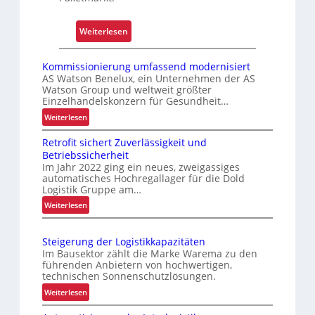
t
e
:
Weiterlesen
n
V
w
e
Kommissionierung umfassend modernisiert
e
r
AS Watson Benelux, ein Unternehmen der AS
c
Watson Group und weltweit größter
b
h
Einzelhandelskonzern für Gesundheit…
e
s
:
Weiterlesen
s
e
K
s
Retrofit sichert Zuverlässigkeit und
o
l
e
Betriebssicherheit
m
r
Im Jahr 2022 ging ein neues, zweigassiges
m
automatisches Hochregallager für die Dold
t
i
Logistik Gruppe am…
e
s
:
Weiterlesen
s
s
R
K
i
e
o
u
Steigerung der Logistikkapazitäten
t
n
n
Im Bausektor zählt die Marke Warema zu den
r
i
führenden Anbietern von hochwertigen,
d
o
technischen Sonnenschutzlösungen.
e
e
f
r
:
Weiterlesen
n
i
u
S
e
t