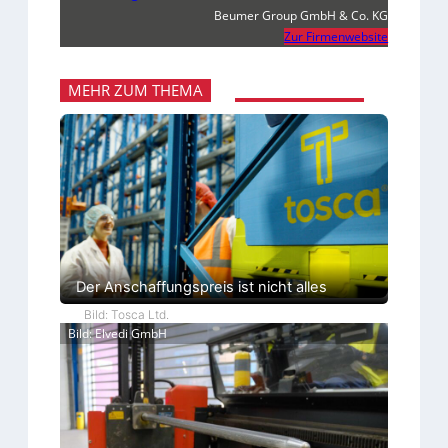
Beumer Group GmbH & Co. KG
Zur Firmenwebsite
MEHR ZUM THEMA
Der Anschaffungspreis ist nicht alles
Bild: Tosca Ltd.
Bild: Elvedi GmbH