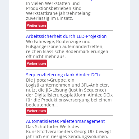
d
In vielen Werkstätten und
u
e
Produktionsbetrieben sind
s
n
Werkstattkrane jahrzehntelang
t
zuverlässig im Einsatz.
w
e
a
:
Weiterlesen
L
a
M
ö
Arbeitssicherheit durch LED-Projektion
g
e
s
Wo Fahrwege, Routenzüge und
e
h
u
Fußgängerzonen aufeinandertreffen,
z
r
reichen klassische Bodenmarkierungen
n
u
E
oft nicht mehr aus.
g
r
r
:
Weiterlesen
f
K
g
A
ü
I
o
Sequenzlieferung dank Aimtec DCIx
r
r
n
Die Jipocar-Gruppe, ein
b
R
o
Logistikunternehmen und 3PL-Anbieter,
e
e
nutzt die JIS-Lösung (Just in Sequence)
m
i
c
der Digitalisierungsplattform Aimtec DCIx
i
t
y
für die Produktionsversorgung bei einem
e
bedeutenden…
s
c
u
s
:
l
Weiterlesen
n
S
i
i
e
d
Automatisiertes Palettenmanagement
c
n
q
P
Das Schüttorfer Werk des
u
h
g
Kunststoffverarbeiters Georg Utz bewegt
r
e
e
h
jährlich ein riesiges Sendungsvolumen.
n
ä