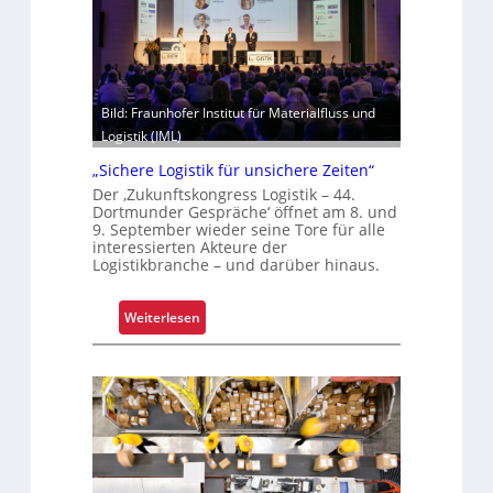
m
h
i
t
z
Bild: Fraunhofer Institut für Materialfluss und
e
Logistik (IML)
l
„Sichere Logistik für unsichere Zeiten“
e
Der ‚Zukunftskongress Logistik – 44.
g
Dortmunder Gespräche‘ öffnet am 8. und
t
9. September wieder seine Tore für alle
S
interessierten Akteure der
Logistikbranche – und darüber hinaus.
c
h
w
:
Weiterlesen
a
„
c
S
h
i
s
c
t
h
e
e
l
r