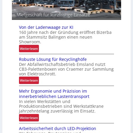
i
s
t
Mietgeschäft für kurzfristige Einsätze
i
k
Von der Ladenwaage zur KI
160 Jahre nach der Gründung eröffnet Bizerba
am Stammsitz Balingen einen neuen
Showroom.
:
Weiterlesen
V
Robuste Lösung für Recyclinghöfe
o
Der Abfallwirtschaftsbetrieb Emsland nutzt
n
CB3-Palettenboxen von Craemer zur Sammlung
d
von Elektroschrott.
e
:
Weiterlesen
r
R
L
Mehr Ergonomie und Präzision im
o
a
innerbetrieblichen Lastentransport
b
d
In vielen Werkstätten und
u
e
Produktionsbetrieben sind Werkstattkrane
s
n
jahrzehntelang zuverlässig im Einsatz.
t
w
:
Weiterlesen
e
a
M
L
a
Arbeitssicherheit durch LED-Projektion
e
ö
g