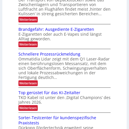
r
N
t
-
m
Zwischenlagern und Transportieren von
u
t
c
P
Luftfracht an Flughäfen findet meist ‚hinter den
i
t
e
r
h
Kulissen‘ in streng gesicherten Bereichen…
z
n
n
ä
L
u
m
:
Weiterlesen
s
n
n
a
E
Z
e
g
e
n
u
n
D
Brandgefahr: Ausgediente E-Zigaretten
i
a
r
v
z
n
E-Zigaretten oder auch E-Vapes sind längst
-
g
e
b
d
Alltag geworden.
e
P
r
e
e
m
l
:
Weiterlesen
r
r
e
ä
t
B
L
o
n
s
r
r
Schnellere Prozessrückmeldung
o
t
s
j
a
g
i
Ommatidia Lidar zeigt mit dem Q1 Laser-Radar
i
n
e
i
einen berührungslosen Messansatz, mit dem
g
e
d
s
k
e
sich Oberflächenform, Schwingungsverhalten
g
b
t
r
t
und lokale Prozessabweichungen in der
e
i
l
T
f
Fertigung deutlich…
i
k
r
i
a
:
o
Weiterlesen
a
h
c
S
n
r
n
c
h
s
Top gerüstet für das KI-Zeitalter
:
h
p
A
e
TKD Kabel ist unter den ‚Digital Champions‘ des
n
o
u
Jahres 2026.
n
e
r
s
l
L
:
t
Weiterlesen
g
l
T
v
e
a
e
o
o
d
Sorter-Testcenter für kundenspezifische
s
r
p
n
i
Praxistests
e
g
F
t
e
P
Dürkopp Fördertechnik erweitert seine
e
r
n