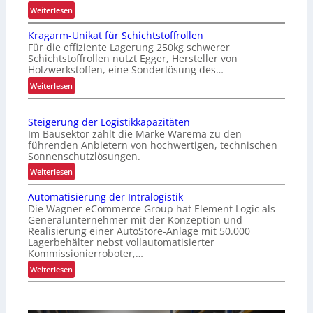
:
Weiterlesen
V
Kragarm-Unikat für Schichtstoffrollen
e
Für die effiziente Lagerung 250kg schwerer
r
Schichtstoffrollen nutzt Egger, Hersteller von
b
Holzwerkstoffen, eine Sonderlösung des…
e
:
Weiterlesen
s
K
s
r
e
Steigerung der Logistikkapazitäten
a
r
Im Bausektor zählt die Marke Warema zu den
g
t
führenden Anbietern von hochwertigen, technischen
a
Sonnenschutzlösungen.
e
r
s
:
Weiterlesen
m
K
S
-
Automatisierung der Intralogistik
u
t
U
Die Wagner eCommerce Group hat Element Logic als
n
e
n
Generalunternehmer mit der Konzeption und
d
i
Realisierung einer AutoStore-Anlage mit 50.000
i
e
g
Lagerbehälter nebst vollautomatisierter
k
n
e
Kommissionierroboter,…
a
e
r
:
Weiterlesen
t
r
u
A
f
l
n
u
ü
e
g
t
r