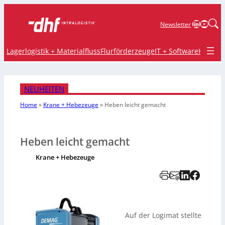
LinkedIn
YouTu
Newsletter
Lagerlogistik + Materialfluss
Flurförderzeuge
IT + Software
Krane 
NEUHEITEN
Home
»
Krane + Hebezeuge
»
Heben leicht gemacht
Heben leicht gemacht
Krane + Hebezeuge
Auf der Logimat stellte