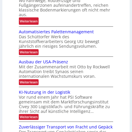
Wo Fahrwege, Routenzüge und
h
s
Fußgängerzonen aufeinandertreffen, reichen
e
r
u
klassische Bodenmarkierungen oft nicht mehr
z
E
aus.
n
u
r
g
:
Weiterlesen
r
g
f
A
K
o
Automatisiertes Palettenmanagement
ü
r
I
n
Das Schüttorfer Werk des
r
b
o
Kunststoffverarbeiters Georg Utz bewegt
R
e
jährlich ein riesiges Sendungsvolumen.
m
e
i
:
i
Weiterlesen
c
t
A
e
y
u
s
Ausbau der USA-Präsenz
u
t
c
s
Mit der Zusammenarbeit mit Otto by Rockwell
o
n
l
Automation treibt Synaos seinen
i
m
d
internationalen Wachstumskurs voran.
i
a
c
P
t
:
n
Weiterlesen
h
i
r
A
g
e
s
u
ä
KI-Nutzung in der Logistik
i
h
r
s
Vor rund einem Jahr hat PSI Software
z
e
b
ö
h
r
gemeinsam mit dem Marktforschungsinstitut
i
a
f
e
t
Civey 300 Logistikfach- und Führungskräfte zu
u
s
e
e
i
ihrer Sicht auf künstliche Intelligenz…
d
i
s
e
t
:
Weiterlesen
P
o
r
K
d
a
U
n
I
l
Zuverlässiger Transport von Fracht und Gepäck
S
u
-
e
i
A
Der Transport von Gepäckstücken sowie das