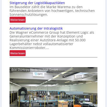
e
Steigerung der Logistikkapazitäten
t
L
Im Bausektor zählt die Marke Warema zu den
i
o
führenden Anbietern von hochwertigen, technischen
m
Sonnenschutzlösungen.
g
i
i
:
Weiterlesen
e
s
S
r
Automatisierung der Intralogistik
t
t
t
Die Wagner eCommerce Group hat Element Logic als
i
e
e
Generalunternehmer mit der Konzeption und
k
i
Realisierung einer AutoStore-Anlage mit 50.000
r
f
g
Lagerbehälter nebst vollautomatisierter
P
ü
e
Kommissionierroboter,…
a
r
r
:
Weiterlesen
l
u
u
A
e
n
n
u
t
s
g
t
t
i
d
Bild: Dürkopp Fördertechnik GmbH
o
e
c
e
m
n
h
r
a
w
e
L
t
e
r
o
i
c
e
g
s
h
Z
i
i
s
e
s
e
e
i
t