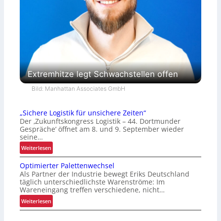
Extremhitze legt Schwachstellen offen
Bild: Manhattan Associates GmbH
„Sichere Logistik für unsichere Zeiten“
Der ‚Zukunftskongress Logistik – 44. Dortmunder
Gespräche‘ öffnet am 8. und 9. September wieder
seine…
:
Weiterlesen
„
Optimierter Palettenwechsel
S
Als Partner der Industrie bewegt Eriks Deutschland
i
täglich unterschiedlichste Warenströme: Im
c
Wareneingang treffen verschiedene, nicht…
h
:
Weiterlesen
e
O
r
p