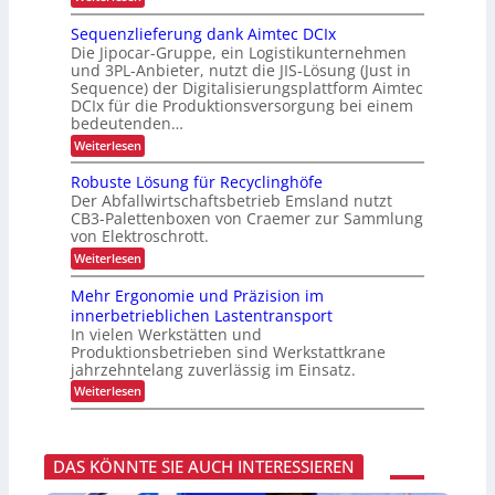
h
e
S
n
r
c
s
Sequenzlieferung dank Aimtec DCIx
:
h
p
A
Die Jipocar-Gruppe, ein Logistikunternehmen
n
o
u
und 3PL-Anbieter, nutzt die JIS-Lösung (Just in
e
r
s
Sequence) der Digitalisierungsplattform Aimtec
l
t
g
DCIx für die Produktionsversorgung bei einem
l
v
e
e
bedeutenden…
o
d
r
n
i
:
Weiterlesen
e
F
e
S
P
r
n
e
Robuste Lösung für Recyclinghöfe
r
a
t
q
o
Der Abfallwirtschaftsbetrieb Emsland nutzt
c
e
u
z
h
CB3-Palettenboxen von Craemer zur Sammlung
E
e
e
t
-
von Elektroschrott.
n
s
u
Z
z
:
Weiterlesen
s
n
i
l
R
r
d
g
i
o
ü
G
Mehr Ergonomie und Präzision im
a
e
b
c
e
r
innerbetrieblichen Lastentransport
f
u
k
p
e
e
In vielen Werkstätten und
s
m
ä
t
r
Produktionsbetrieben sind Werkstattkrane
t
e
c
t
u
e
l
jahrzehntelang zuverlässig im Einsatz.
k
e
n
L
d
n
:
Weiterlesen
g
ö
u
M
d
s
n
e
a
u
g
h
n
n
r
k
g
DAS KÖNNTE SIE AUCH INTERESSIEREN
E
A
f
r
i
ü