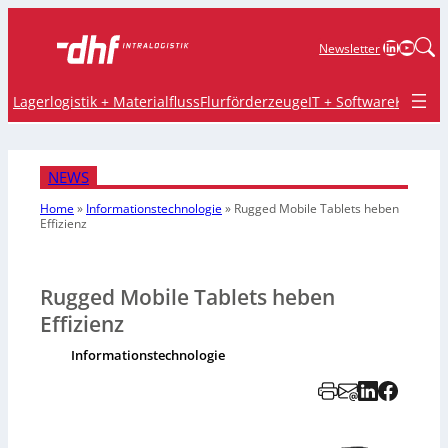
LinkedIn
YouTu
Newsletter
Lagerlogistik + Materialfluss
Flurförderzeuge
IT + Software
Krane 
NEWS
Home
»
Informationstechnologie
»
Rugged Mobile Tablets heben
Effizienz
Rugged Mobile Tablets heben
Effizienz
Informationstechnologie