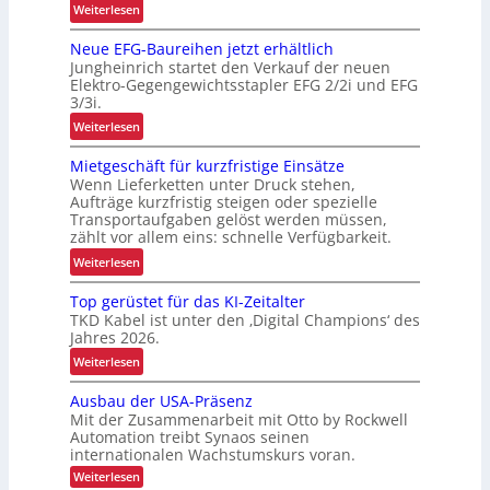
:
Weiterlesen
A
Neue EFG-Baureihen jetzt erhältlich
r
Jungheinrich startet den Verkauf der neuen
b
Elektro-Gegengewichtsstapler EFG 2/2i und EFG
e
3/3i.
i
:
Weiterlesen
t
N
s
Mietgeschäft für kurzfristige Einsätze
e
s
Wenn Lieferketten unter Druck stehen,
u
i
Aufträge kurzfristig steigen oder spezielle
e
c
Transportaufgaben gelöst werden müssen,
E
zählt vor allem eins: schnelle Verfügbarkeit.
h
F
e
:
Weiterlesen
G
r
M
-
Top gerüstet für das KI-Zeitalter
h
i
B
TKD Kabel ist unter den ‚Digital Champions‘ des
e
e
a
Jahres 2026.
i
t
u
:
t
Weiterlesen
g
r
T
d
e
e
Ausbau der USA-Präsenz
o
u
s
i
Mit der Zusammenarbeit mit Otto by Rockwell
p
r
c
Automation treibt Synaos seinen
h
g
c
h
internationalen Wachstumskurs voran.
e
e
h
ä
:
Weiterlesen
n
r
L
f