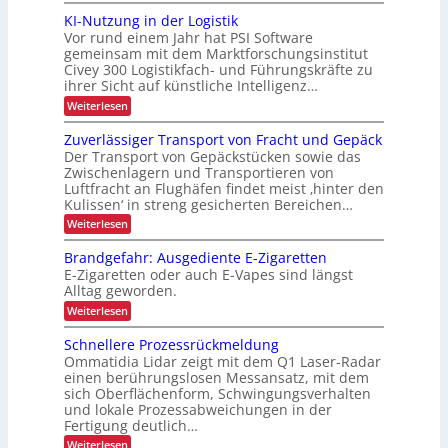
A
j
u
ü
E
t
KI-Nutzung in der Logistik
e
s
s
D
Vor rund einem Jahr hat PSI Software
f
b
t
gemeinsam mit dem Marktforschungsinstitut
t
-
a
ü
z
Civey 300 Logistikfach- und Führungskräfte zu
u
e
P
r
ihrer Sicht auf künstliche Intelligenz…
d
t
t
r
k
e
e
:
Weiterlesen
f
o
r
u
K
r
U
ü
j
r
I
Zuverlässiger Transport von Fracht und Gepäck
S
h
-
r
e
z
A
Der Transport von Gepäckstücken sowie das
N
ä
d
k
-
Zwischenlagern und Transportieren von
f
u
l
P
a
Luftfracht an Flughäfen findet meist ‚hinter den
t
t
r
r
t
Kulissen‘ in streng gesicherten Bereichen…
z
s
i
i
ä
u
l
:
K
Weiterlesen
s
o
s
n
Z
i
e
I
n
g
t
u
n
Brandgefahr: Ausgediente E-Zigaretten
c
i
-
v
i
z
n
E-Zigaretten oder auch E-Vapes sind längst
h
e
Z
g
d
Alltag geworden.
r
e
e
e
l
:
Weiterlesen
r
i
ä
E
B
L
s
r
t
i
Schnellere Prozessrückmeldung
o
s
a
g
a
Ommatidia Lidar zeigt mit dem Q1 Laser-Radar
n
i
n
i
einen berührungslosen Messansatz, mit dem
l
g
d
s
s
e
sich Oberflächenform, Schwingungsverhalten
g
t
ä
t
r
und lokale Prozessabweichungen in der
e
i
e
t
T
f
Fertigung deutlich…
k
r
r
a
z
:
Weiterlesen
a