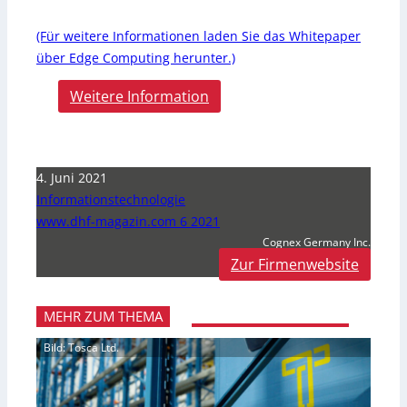
(Für weitere Informationen laden Sie das Whitepaper
über Edge Computing herunter.)
Weitere Information
4. Juni 2021
Informationstechnologie
www.dhf-magazin.com 6 2021
Cognex Germany Inc.
Zur Firmenwebsite
MEHR ZUM THEMA
Bild: Tosca Ltd.