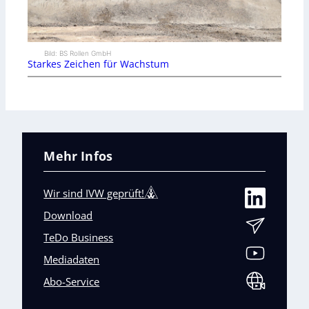
Bild: BS Rollen GmbH
Starkes Zeichen für Wachstum
Mehr Infos
Wir sind IVW geprüft!
Download
TeDo Business
Mediadaten
Abo-Service