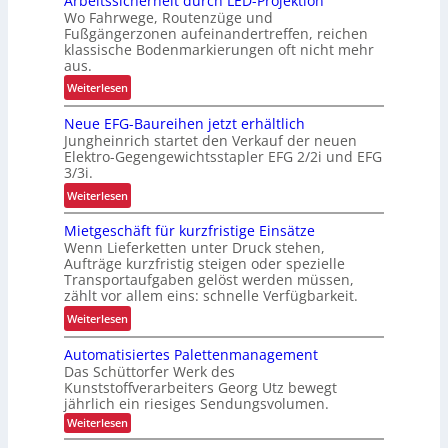
Arbeitssicherheit durch LED-Projektion
e
Wo Fahrwege, Routenzüge und
h
Fußgängerzonen aufeinandertreffen, reichen
r
klassische Bodenmarkierungen oft nicht mehr
E
aus.
r
:
Weiterlesen
g
A
o
Neue EFG-Baureihen jetzt erhältlich
r
n
Jungheinrich startet den Verkauf der neuen
b
o
Elektro-Gegengewichtsstapler EFG 2/2i und EFG
e
3/3i.
m
i
i
:
Weiterlesen
t
e
N
s
Mietgeschäft für kurzfristige Einsätze
u
e
s
Wenn Lieferketten unter Druck stehen,
n
u
i
Aufträge kurzfristig steigen oder spezielle
d
e
c
Transportaufgaben gelöst werden müssen,
P
E
zählt vor allem eins: schnelle Verfügbarkeit.
h
r
F
e
:
Weiterlesen
ä
G
r
M
z
-
Automatisiertes Palettenmanagement
h
i
i
B
Das Schüttorfer Werk des
e
e
s
a
Kunststoffverarbeiters Georg Utz bewegt
i
t
i
jährlich ein riesiges Sendungsvolumen.
u
t
g
o
:
r
Weiterlesen
d
e
A
n
e
u