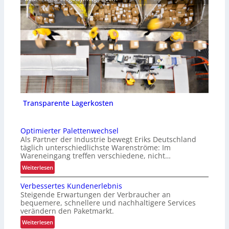
Transparente Lagerkosten
Optimierter Palettenwechsel
Als Partner der Industrie bewegt Eriks Deutschland
täglich unterschiedlichste Warenströme: Im
Wareneingang treffen verschiedene, nicht…
:
Weiterlesen
O
Verbessertes Kundenerlebnis
p
Steigende Erwartungen der Verbraucher an
t
bequemere, schnellere und nachhaltigere Services
i
verändern den Paketmarkt.
m
:
Weiterlesen
i