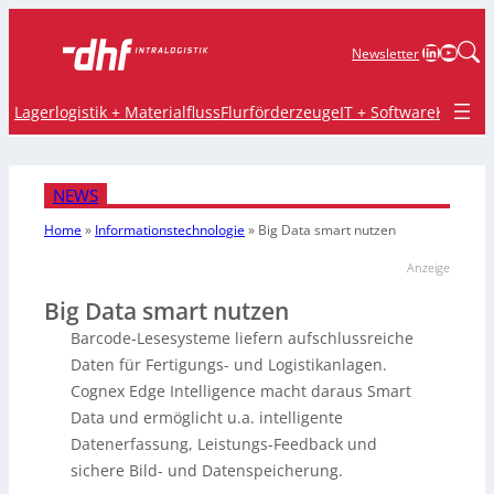
LinkedIn
YouTu
Newsletter
Lagerlogistik + Materialfluss
Flurförderzeuge
IT + Software
Krane 
NEWS
Home
»
Informationstechnologie
»
Big Data smart nutzen
Anzeige
Big Data smart nutzen
Barcode-Lesesysteme liefern aufschlussreiche
Daten für Fertigungs- und Logistikanlagen.
Cognex Edge Intelligence macht daraus Smart
Data und ermöglicht u.a. intelligente
Datenerfassung, Leistungs-Feedback und
sichere Bild- und Datenspeicherung.