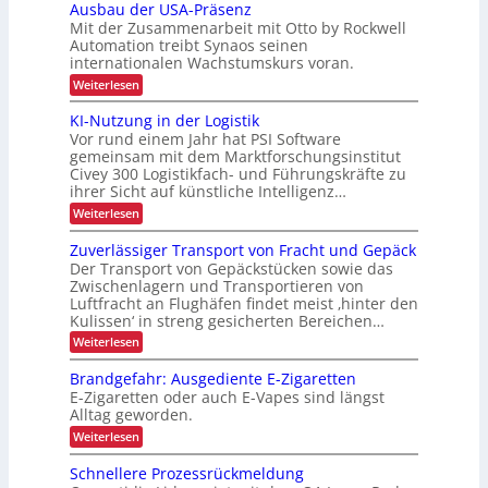
u
s
Ausbau der USA-Präsenz
i
i
t
r
c
Mit der Zusammenarbeit mit Otto by Rockwell
m
o
h
c
Automation treibt Synaos seinen
h
m
i
e
internationalen Wachstumskurs voran.
h
a
ä
n
n
t
L
:
Weiterlesen
f
n
i
j
A
E
t
s
u
e
e
KI-Nutzung in der Logistik
D
i
f
s
r
Vor rund einem Jahr hat PSI Software
t
e
b
-
ü
r
gemeinsam mit dem Marktforschungsinstitut
b
z
a
P
r
t
Civey 300 Logistikfach- und Führungskräfte zu
u
e
t
e
r
k
ihrer Sicht auf künstliche Intelligenz…
d
t
e
s
e
o
u
:
Weiterlesen
P
r
r
r
K
j
r
a
U
i
h
I
l
Zuverlässiger Transport von Fracht und Gepäck
e
S
z
-
e
e
ä
A
Der Transport von Gepäckstücken sowie das
k
f
N
t
b
-
l
Zwischenlagern und Transportieren von
u
t
t
r
P
l
Luftfracht an Flughäfen findet meist ‚hinter den
t
t
e
i
r
i
Kulissen‘ in streng gesicherten Bereichen…
z
i
n
l
ä
o
s
u
m
:
c
Weiterlesen
s
i
n
n
a
t
Z
e
h
g
c
n
u
n
i
Brandgefahr: Ausgediente E-Zigaretten
i
e
a
h
v
z
n
E-Zigaretten oder auch E-Vapes sind längst
g
g
e
n
d
Alltag geworden.
e
e
r
L
e
m
l
:
Weiterlesen
E
r
e
a
ä
B
L
i
n
s
s
r
Schnellere Prozessrückmeldung
o
t
s
n
a
t
g