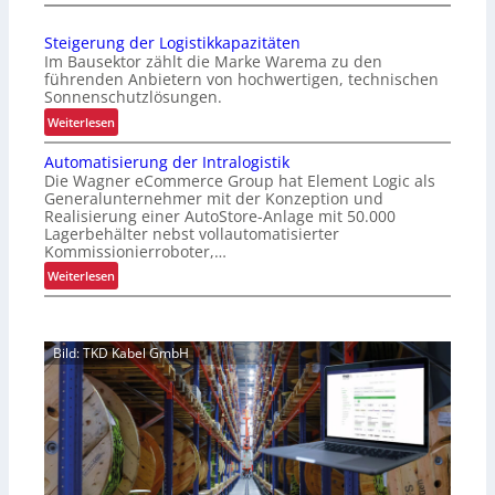
V
e
e
r
Steigerung der Logistikkapazitäten
r
t
Im Bausektor zählt die Marke Warema zu den
b
e
führenden Anbietern von hochwertigen, technischen
e
Sonnenschutzlösungen.
r
s
P
:
Weiterlesen
s
a
S
e
Automatisierung der Intralogistik
l
t
r
Die Wagner eCommerce Group hat Element Logic als
e
e
t
Generalunternehmer mit der Konzeption und
t
i
Realisierung einer AutoStore-Anlage mit 50.000
e
t
g
Lagerbehälter nebst vollautomatisierter
s
e
e
Kommissionierroboter,…
K
n
r
:
Weiterlesen
u
w
u
A
n
e
n
u
d
c
g
t
e
h
d
Bild: TKD Kabel GmbH
o
n
s
e
m
e
e
r
a
r
l
L
t
l
o
i
e
g
s
b
i
i
n